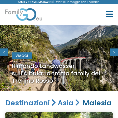
FAMILY TRAVEL MAGAZINE |
Divertirsi in viaggio con i bambini
VIAGGI
Il mondo Landwasser
sull'Albula: la tratta family del
Trenino Rosso
Destinazioni
Asia
Malesia