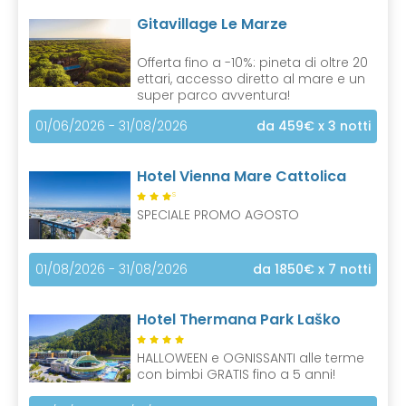
Gitavillage Le Marze
Offerta fino a -10%: pineta di oltre 20
ettari, accesso diretto al mare e un
super parco avventura!
01/06/2026 - 31/08/2026
da 459€
x 3 notti
Hotel Vienna Mare Cattolica
S
SPECIALE PROMO AGOSTO
01/08/2026 - 31/08/2026
da 1850€
x 7 notti
Hotel Thermana Park Laško
HALLOWEEN e OGNISSANTI alle terme
con bimbi GRATIS fino a 5 anni!