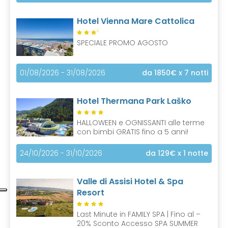
Hotel Vienna Mare Cattolica
S
SPECIALE PROMO AGOSTO
01/08/2026 - 31/08/2026
da 1850€
x 7 notti
Hotel Thermana Park Laško
HALLOWEEN e OGNISSANTI alle terme
con bimbi GRATIS fino a 5 anni!
24/10/2026 - 31/10/2026
da 129€
x 1 notte
Valle di Assisi Hotel & Spa
Resort
Last Minute in FAMILY SPA | Fino al –
20% Sconto Accesso SPA SUMMER