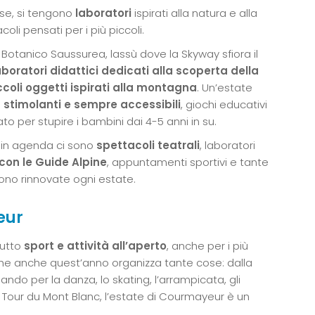
ese, si tengono
laboratori
ispirati alla natura e alla
coli pensati per i più piccoli.
 Botanico Saussurea, lassù dove la Skyway sfiora il
boratori didattici dedicati alla scoperta della
ccoli oggetti ispirati alla montagna
. Un’estate
à stimolanti e sempre accessibili
, giochi educativi
to per stupire i bambini dai 4-5 anni in su.
 in agenda ci sono
spettacoli teatrali
, laboratori
con le Guide Alpine
, appuntamenti sportivi e tante
gono rinnovate ogni estate.
eur
tutto
sport e attività all’aperto
, anche per i più
che anche quest’anno organizza tante cose: dalla
sando per la danza, lo skating, l’arrampicata, gli
l Tour du Mont Blanc, l’estate di Courmayeur è un