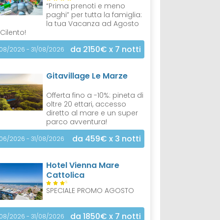
“Prima prenoti e meno
paghi” per tutta la famiglia:
la tua Vacanza ad Agosto
 Cilento!
da 2150€
x 7 notti
/08/2026 - 31/08/2026
Gitavillage Le Marze
Offerta fino a -10%: pineta di
oltre 20 ettari, accesso
diretto al mare e un super
parco avventura!
da 459€
x 3 notti
/06/2026 - 31/08/2026
Hotel Vienna Mare
Cattolica
S
SPECIALE PROMO AGOSTO
da 1850€
x 7 notti
/08/2026 - 31/08/2026