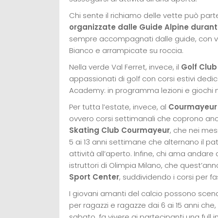
Chi sente il richiamo delle vette può part
organizzate dalle Guide Alpine durant
sempre accompagnati dalle guide, con vie 
Bianco e arrampicate su roccia.
Nella verde Val Ferret, invece, il
Golf Clu
appassionati di golf con corsi estivi dedic
Academy: in programma lezioni e giochi n
Per tutta l’estate, invece, al
Courmayeur 
ovvero corsi settimanali che coprono anche
Skating Club Courmayeur
, che nei mes
5 ai 13 anni settimane che alternano il patt
attività all’aperto. Infine, chi ama andar
istruttori di Olimpia Milano, che quest’ann
Sport Center
, suddividendo i corsi per f
I giovani amanti del calcio possono sce
per ragazzi e ragazze dai 6 ai 15 anni che,
sabato, fa vivere ai partecipanti una full