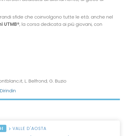
randi sfide che coinvolgono tutte le età: anche nel
ni UTMB®
, la corsa dedicata ai più giovani, con
blanc.it; L. Belfrond; G. Buzio
Dirindin
GI
VALLE D'AOSTA