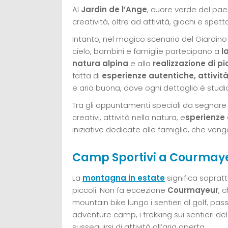
Al
Jardin de l’Ange
, cuore verde del pa
creatività, oltre ad attività, giochi e spetta
Intanto, nel magico scenario del Giardino
cielo, bambini e famiglie partecipano a
la
natura alpina
e alla
realizzazione di pi
fatta di
esperienze autentiche, attivit
e aria buona, dove ogni dettaglio è studia
Tra gli appuntamenti speciali da segnare
creativi, attività nella natura, e
sperienze 
iniziative dedicate alle famiglie, che ven
Camp Sportivi a Courmay
La
montagna in estate
significa soprat
piccoli. Non fa eccezione
Courmayeur
, 
mountain bike lungo i sentieri al golf, pas
adventure camp, i trekking sui sentieri de
susseguirsi di attività all’aria aperta.