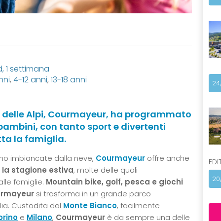
 1 settimana
nni
,
4-12 anni
,
13-18 anni
24
e delle Alpi, Courmayeur, ha programmato
bambini, con tanto sport e divertenti
tta la famiglia.
ono imbiancate dalla neve,
Courmayeur
offre anche
EDI
la stagione estiva
, molte delle quali
20
lle famiglie.
Mountain bike, golf, pesca e giochi
rmayeur
si trasforma in un grande parco
glia. Custodita dal
Monte Bianco
, facilmente
orino
e
Milano
,
Courmayeur
è da sempre una delle