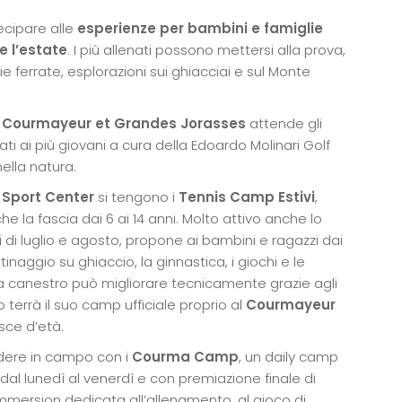
ecipare alle
esperienze per bambini e famiglie
e l’estate
. I più allenati possono mettersi alla prova,
ferrate, esplorazioni sui ghiacciai e sul Monte
b Courmayeur et Grandes Jorasses
attende gli
ati ai più giovani a cura della Edoardo Molinari Golf
ella natura.
Sport Center
si tengono i
Tennis Camp Estivi
,
 la fascia dai 6 ai 14 anni. Molto attivo anche lo
i di luglio e agosto, propone ai bambini e ragazzi dai
inaggio su ghiaccio, la ginnastica, i giochi e le
e a canestro può migliorare tecnicamente grazie agli
o terrà il suo camp ufficiale proprio al
Courmayeur
asce d’età.
ndere in campo con i
Courma Camp
, un daily camp
 dal lunedì al venerdì e con premiazione finale di
 immersion dedicata all’allenamento, al gioco di