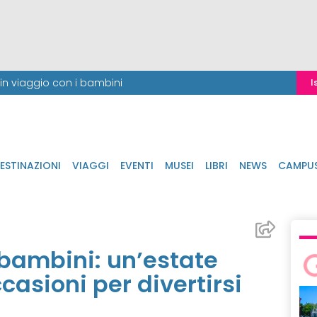
i in viaggio con i bambini
I
ESTINAZIONI
VIAGGI
EVENTI
MUSEI
LIBRI
NEWS
CAMPU
bambini: un’estate
ccasioni per divertirsi