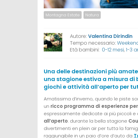
Montagna Estate
Natura
Autore:
Valentina Dirindin
Tempo necessario:
Weekend,
Età bambini:
0-12 mesi
,
1-3 a
Una delle destinazioni più amat
una stagione estiva a misura di 
giochi e attività all’aperto per tu
Amatissima d’inverno, quando le piste s
un
ricco programma di esperienze per 
espressamente dedicate ai più piccoli e a
all’aperto
: durante la bella stagione
Cou
divertimenti en plein air per tutta la fami
raggiungibile in un paio d’ore d’auto da
T