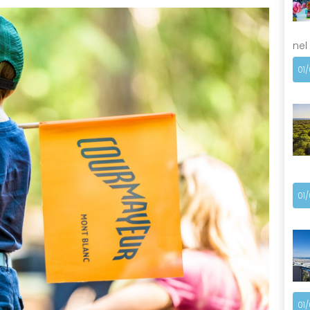
nel
01
01
01