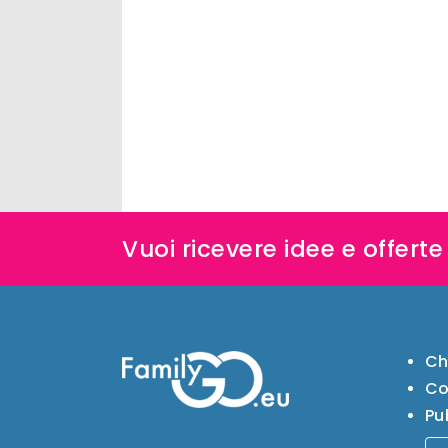
Vuoi ricevere idee e offert
Ch
Co
Pu