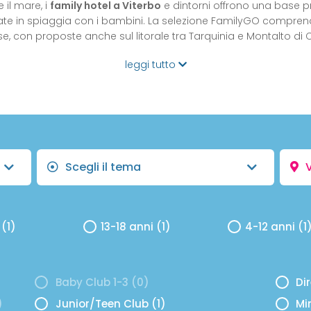
 il mare, i
family hotel a Viterbo
e dintorni offrono una base pr
nate in spiaggia con i bambini. La selezione FamilyGO comprende
se, con proposte anche sul litorale tra Tarquinia e Montalto di 
leggi tutto
Scegli il tema
 (1)
13-18 anni (1)
4-12 anni (1
Baby Club 1-3 (0)
Di
)
Junior/Teen Club (1)
Mi