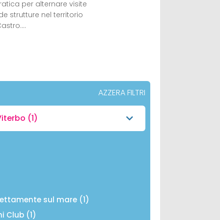
atica per alternare visite
 strutture nel territorio
Castro.…
AZZERA FILTRI
Viterbo
(1)
)
rettamente sul mare (1)
ni Club (1)