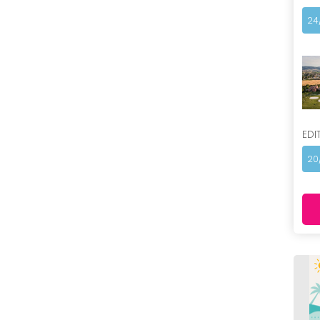
24
EDI
20