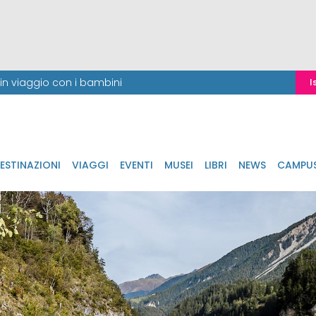
i in viaggio con i bambini
I
ESTINAZIONI
VIAGGI
EVENTI
MUSEI
LIBRI
NEWS
CAMPU