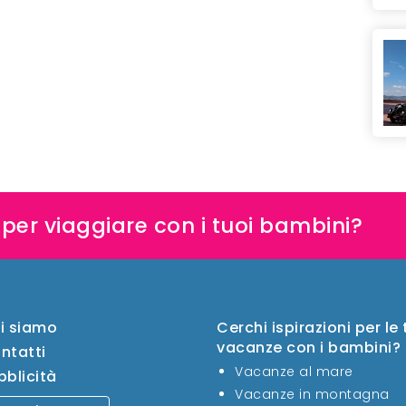
e per viaggiare con i tuoi bambini?
i siamo
Cerchi ispirazioni per le
vacanze con i bambini?
ntatti
Vacanze al mare
bblicità
Vacanze in montagna