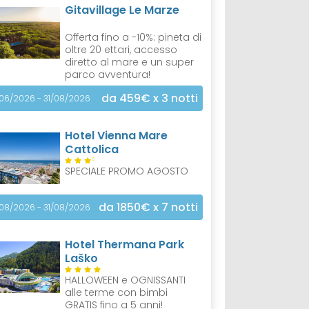
Gitavillage Le Marze
Offerta fino a -10%: pineta di
oltre 20 ettari, accesso
diretto al mare e un super
parco avventura!
da 459€
x 3 notti
/06/2026 - 31/08/2026
Hotel Vienna Mare
Cattolica
S
SPECIALE PROMO AGOSTO
da 1850€
x 7 notti
/08/2026 - 31/08/2026
Hotel Thermana Park
Laško
HALLOWEEN e OGNISSANTI
alle terme con bimbi
GRATIS fino a 5 anni!