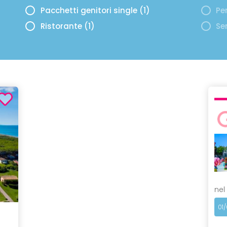
Pacchetti genitori single (1)
Per
Ristorante (1)
Se
nel
01