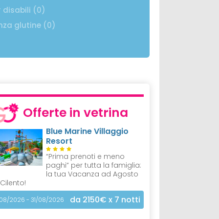
 disabili (0)
nza glutine (0)
Offerte in vetrina
Blue Marine Villaggio
Resort
“Prima prenoti e meno
paghi” per tutta la famiglia:
la tua Vacanza ad Agosto
 Cilento!
da 2150€
x 7 notti
/08/2026 - 31/08/2026