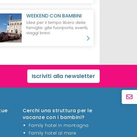
WEEKEND CON BAMBINI
Idee per il tempo libero delle
famiglie: gite fuoriporta, eventi,
viaggi brevi.
Iscriviti alla newsletter
 tue
Cerchi una struttura per le
vacanze con i bambini?
Family hotel in montagna
Family hotel al mare