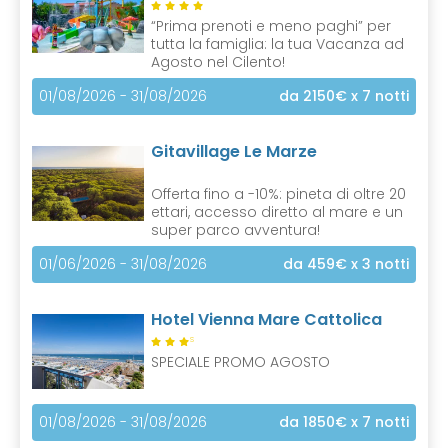
“Prima prenoti e meno paghi” per
tutta la famiglia: la tua Vacanza ad
Agosto nel Cilento!
01/08/2026 - 31/08/2026
da 2150€
x 7 notti
Gitavillage Le Marze
Offerta fino a -10%: pineta di oltre 20
ettari, accesso diretto al mare e un
super parco avventura!
01/06/2026 - 31/08/2026
da 459€
x 3 notti
Hotel Vienna Mare Cattolica
S
SPECIALE PROMO AGOSTO
01/08/2026 - 31/08/2026
da 1850€
x 7 notti