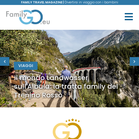
FAMILY TRAVEL MAGAZINE |
Divertirsi in viaggio con i bambini
VIAGGI
Il mondo Landwasser
sull'Albula: la tratta family del
Trenino Rosso