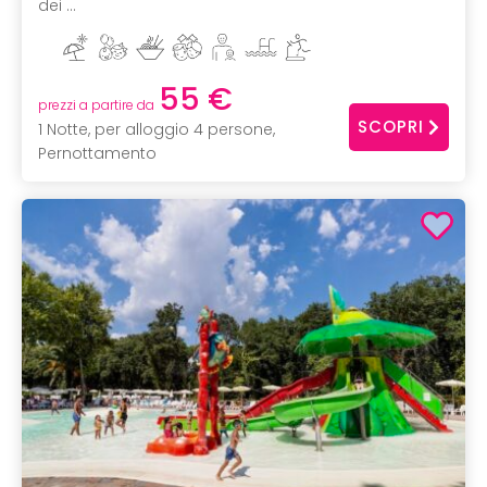
dei ...
55 €
prezzi a partire da
SCOPRI
1 Notte, per alloggio 4 persone,
Pernottamento