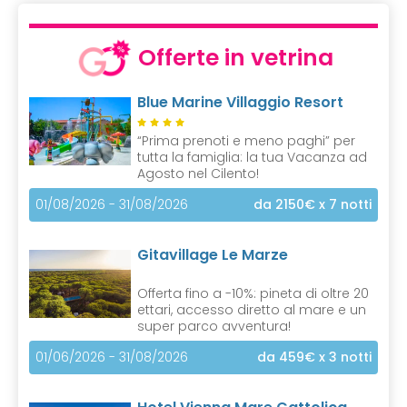
u
r
r
Offerte in vetrina
e
n
Blue Marine Villaggio Resort
t
)
“Prima prenoti e meno paghi” per
tutta la famiglia: la tua Vacanza ad
Agosto nel Cilento!
01/08/2026 - 31/08/2026
da 2150€
x 7 notti
Gitavillage Le Marze
Offerta fino a -10%: pineta di oltre 20
ettari, accesso diretto al mare e un
super parco avventura!
01/06/2026 - 31/08/2026
da 459€
x 3 notti