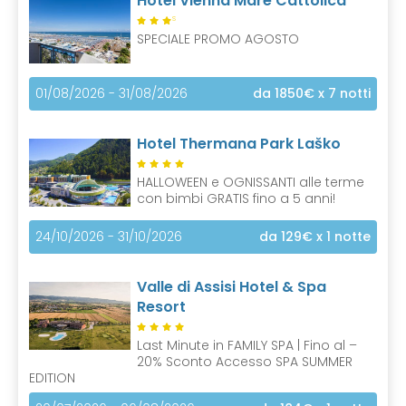
Hotel Vienna Mare Cattolica
S
SPECIALE PROMO AGOSTO
01/08/2026 - 31/08/2026
da 1850€
x 7 notti
Hotel Thermana Park Laško
HALLOWEEN e OGNISSANTI alle terme
con bimbi GRATIS fino a 5 anni!
24/10/2026 - 31/10/2026
da 129€
x 1 notte
Valle di Assisi Hotel & Spa
Resort
Last Minute in FAMILY SPA | Fino al –
20% Sconto Accesso SPA SUMMER
EDITION