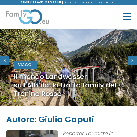
FAMILY TRAVEL MAGAZINE |
Divertirsi in viaggio con i bambini
VIAGGI
Il mondo Landwasser
sull'Albula: la tratta family del
Trenino Rosso
Autore:
Giulia Caputi
Reporter. Laureata in