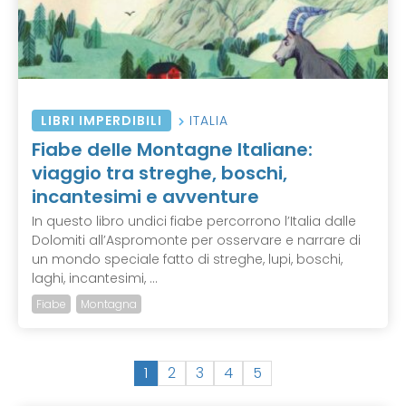
LIBRI IMPERDIBILI
ITALIA
Fiabe delle Montagne Italiane:
viaggio tra streghe, boschi,
incantesimi e avventure
In questo libro undici fiabe percorrono l’Italia dalle
Dolomiti all’Aspromonte per osservare e narrare di
un mondo speciale fatto di streghe, lupi, boschi,
laghi, incantesimi, ...
Fiabe
Montagna
(
1
2
3
4
5
c