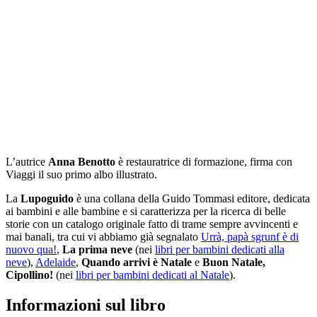
L’autrice
Anna Benotto
è restauratrice di formazione, firma con
Viaggi il suo primo albo illustrato.
La
Lupoguido
è una collana della Guido Tommasi editore, dedicata
ai bambini e alle bambine e si caratterizza per la ricerca di belle
storie con un catalogo originale fatto di trame sempre avvincenti e
mai banali, tra cui vi abbiamo già segnalato
Urrà, papà sgrunf è di
nuovo qua!
,
La prima neve
(nei
libri per bambini dedicati alla
neve
),
Adelaide
,
Quando arrivi è Natale
e
Buon Natale,
Cipollino!
(nei
libri per bambini dedicati al Natale
).
Informazioni sul libro