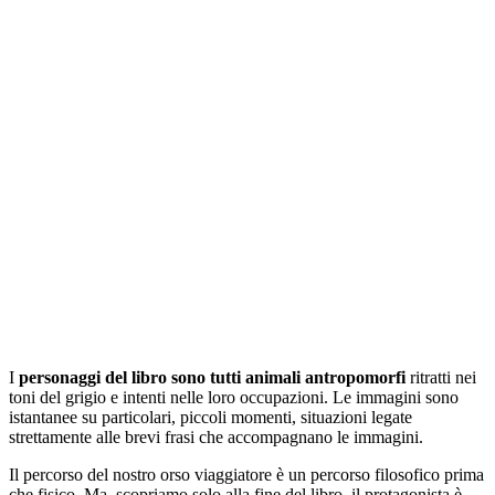
I
personaggi del libro sono tutti animali antropomorfi
ritratti nei
toni del grigio e intenti nelle loro occupazioni. Le immagini sono
istantanee su particolari, piccoli momenti, situazioni legate
strettamente alle brevi frasi che accompagnano le immagini.
Il percorso del nostro orso viaggiatore è un percorso filosofico prima
che fisico. Ma, scopriamo solo alla fine del libro, il protagonista è