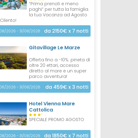
“Prima prenoti e meno
paghi” per tutta la famiglia:
la tua Vacanza ad Agosto
 Cilento!
da 2150€
x 7 notti
/08/2026 - 31/08/2026
Gitavillage Le Marze
Offerta fino a -10%: pineta di
oltre 20 ettari, accesso
diretto al mare e un super
parco avventura!
da 459€
x 3 notti
/06/2026 - 31/08/2026
Hotel Vienna Mare
Cattolica
S
SPECIALE PROMO AGOSTO
da 1850€
x 7 notti
/08/2026 - 31/08/2026