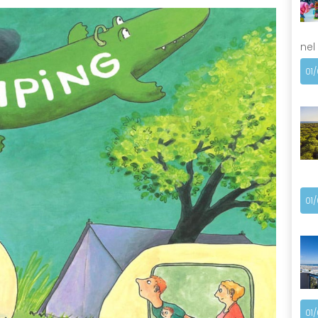
nel
01
01
01