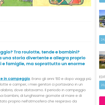
24
ggio? Tra roulotte, tende e bambini?
a una storia divertente e allegra proprio
i e famiglie, ma soprattutto un enorme
EDI
e in campeggio
. Erano gli anni ’80 e dopo viaggi più
lotte e camper, i miei genitori ci portavano in un
20
alabria, dove abitavamo. Il periodo in campeggio
oi bambini, di lunghissime giornate al mare e di
rtato proprio nell’atmosfera che respiravo da