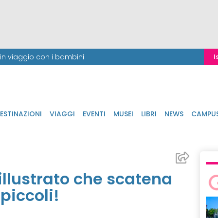
i in viaggio con i bambini
I
ESTINAZIONI
VIAGGI
EVENTI
MUSEI
LIBRI
NEWS
CAMPU
llustrato che scatena
piccoli!