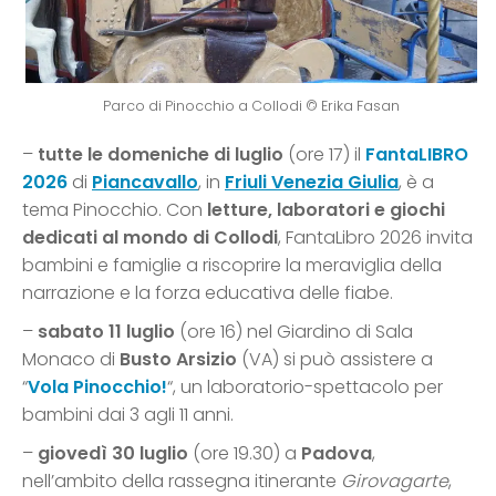
Parco di Pinocchio a Collodi © Erika Fasan
–
tutte le domeniche di luglio
(ore 17) il
FantaLIBRO
2026
di
Piancavallo
, in
Friuli Venezia Giulia
, è a
tema Pinocchio. Con
letture, laboratori e giochi
dedicati al mondo di Collodi
, FantaLibro 2026 invita
bambini e famiglie a riscoprire la meraviglia della
narrazione e la forza educativa delle fiabe.
–
sabato 11 luglio
(ore 16) nel Giardino di Sala
Monaco di
Busto Arsizio
(VA) si può assistere a
“
Vola Pinocchio!
“, un laboratorio-spettacolo per
bambini dai 3 agli 11 anni.
–
giovedì 30 luglio
(ore 19.30) a
Padova
,
nell’ambito della rassegna itinerante
Girovagarte
,