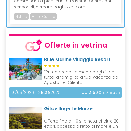
camminare a piedi nudi attraverso postazioni
sensoriali, cercare pagliuzze d’oro ...
Natura
Arte e Cultura
Offerte in vetrina
Blue Marine Villaggio Resort
“Prima prenoti e meno paghi” per
tutta la famiglia: la tua Vacanza ad
Agosto nel Cilento!
01/08/2026 - 31/08/2026
da 2150€
x 7 notti
Gitavillage Le Marze
Offerta fino a -10%: pineta di oltre 20
ettari, accesso diretto al mare e un