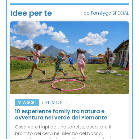
Idee per te
da Familygo SPECIAL
VIAGGI
PIEMONTE
10 esperienze family tra natura e
avventura nel verde del Piemonte
Osservare i lupi da una torretta, ascoltare il
bramito dei cervi nel silenzio del bosco,