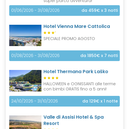
super parco avventura!
01/06/2026 - 31/08/2026
da 459€
x 3 notti
Hotel Vienna Mare Cattolica
S
SPECIALE PROMO AGOSTO
01/08/2026 - 31/08/2026
da 1850€
x 7 notti
Hotel Thermana Park Laško
HALLOWEEN e OGNISSANTI alle terme
con bimbi GRATIS fino a 5 anni!
24/10/2026 - 31/10/2026
da 129€
x 1 notte
Valle di Assisi Hotel & Spa
Resort