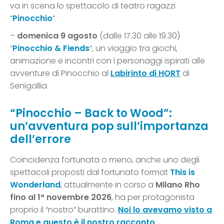
va in scena lo spettacolo di teatro ragazzi
“
Pinocchio
“.
–
domenica 9 agosto
(dalle 17.30 alle 19.30)
“
Pinocchio & Fiends
“, un viaggio tra giochi,
animazione e incontri con i personaggi ispirati alle
avventure di Pinocchio al
Labirinto di HORT
di
Senigallia.
“Pinocchio – Back to Wood”:
un’avventura pop sull’importanza
dell’errore
Coincidenza fortunata o meno, anche uno degli
spettacoli proposti dal fortunato format
This is
Wonderland
, attualmente in corso a
Milano Rho
fino al 1° novembre 2026
, ha per protagonista
proprio il “nostro” burattino.
Noi lo avevamo visto a
Roma e questo è il nostro racconto
.