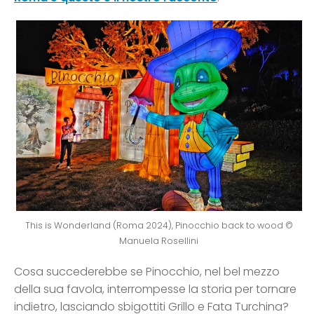
This is Wonderland (Roma 2024), Pinocchio back to wood ©
Manuela Rosellini
Cosa succederebbe se Pinocchio, nel bel mezzo
della sua favola, interrompesse la storia per tornare
indietro, lasciando sbigottiti Grillo e Fata Turchina?