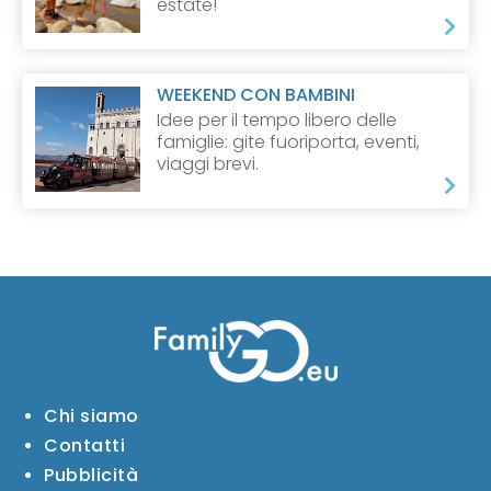
estate!
WEEKEND CON BAMBINI
Idee per il tempo libero delle
famiglie: gite fuoriporta, eventi,
viaggi brevi.
Chi siamo
Contatti
Pubblicità