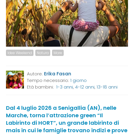
Idee Weekend
Natura
Mare
Autore:
Erika Fasan
Tempo necessario:
1 giorno
Età bambini:
1-3 anni
,
4-12 anni
,
13-18 anni
Dal 4 luglio 2026 a Senigallia (AN), nelle
Marche, torna l’attrazione green “Il
Labirinto di HORT”, un grande labirinto di
mais in cui le famiglie trovano indizi e prove