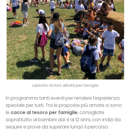
Labirinto di Hort, attività per famiglie
In programma tanti eventi per rendere l’esperienza
speciale per tutti. Tra le proposte più amate ci sono
le
cacce al tesoro per famiglie
, consigliate
soprattutto ai bambini dai 4 ai 12 anni, con indizi da
seguire e prove da superare lungo il percorso.