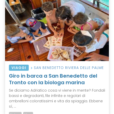
VIAGGI
SAN BENEDETTO RIVIERA DELLE PALME
Giro in barca a San Benedetto del
Tronto con la biologa marina
Se diciamo Adriatico cosa vi viene in mente? Fondali
bassi e degradanti, file infinite e regolari di
ombrelloni coloratissimi e vita da spiaggia. Ebbene
sì, ...