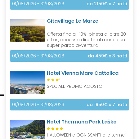
01/08/2026 - 31/08/2026
da 2150€
x 7 notti
Gitavillage Le Marze
Offerta fino a -10%: pineta di oltre 20
ettari, accesso diretto al mare e un
super parco avventura!
01/06/2026 - 31/08/2026
da 459€
x 3 notti
Hotel Vienna Mare Cattolica
S
SPECIALE PROMO AGOSTO
01/08/2026 - 31/08/2026
da 1850€
x 7 notti
Hotel Thermana Park Laško
HALLOWEEN e OGNISSANTI alle terme