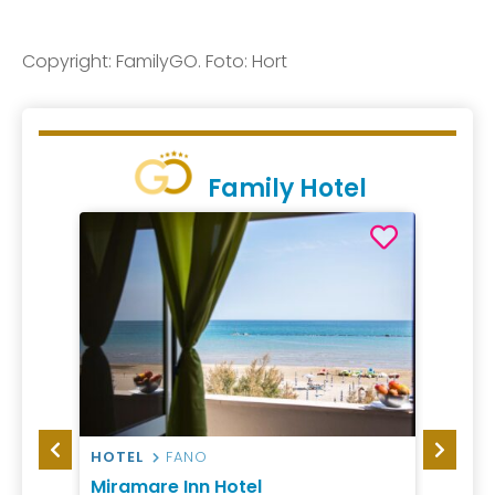
Copyright: FamilyGO. Foto: Hort
Family Hotel
A
HOTEL
FANO
VILLA
Miramare Inn Hotel
Centr