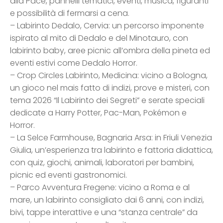
alla Pace, pannelli tematici, eventi, musica, figuranti
e possibilità di fermarsi a cena.
– Labirinto Dedalo, Cervia: un percorso imponente
ispirato al mito di Dedalo e del Minotauro, con
labirinto baby, aree picnic all’ombra della pineta ed
eventi estivi come Dedalo Horror.
– Crop Circles Labirinto, Medicina: vicino a Bologna,
un gioco nel mais fatto di indizi, prove e misteri, con
tema 2026 “Il Labirinto dei Segreti” e serate speciali
dedicate a Harry Potter, Pac-Man, Pokémon e
Horror.
– La Selce Farmhouse, Bagnaria Arsa: in Friuli Venezia
Giulia, un’esperienza tra labirinto e fattoria didattica,
con quiz, giochi, animali, laboratori per bambini,
picnic ed eventi gastronomici.
– Parco Avventura Fregene: vicino a Roma e al
mare, un labirinto consigliato dai 6 anni, con indizi,
bivi, tappe interattive e una “stanza centrale” da