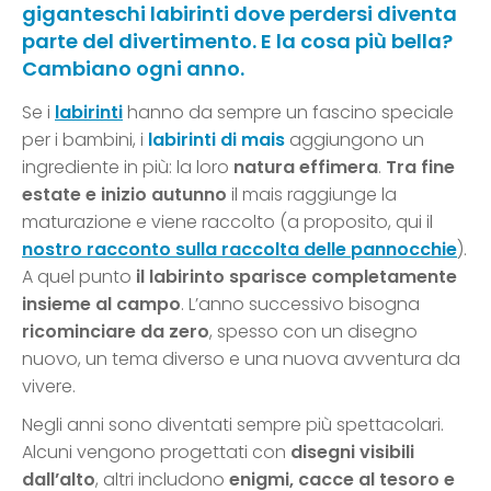
giganteschi labirinti dove perdersi diventa
parte del divertimento. E la cosa più bella?
Cambiano ogni anno.
Se i
labirinti
hanno da sempre un fascino speciale
per i bambini, i
labirinti di mais
aggiungono un
ingrediente in più: la loro
natura effimera
.
Tra fine
estate e inizio autunno
il mais raggiunge la
maturazione e viene raccolto (a proposito, qui il
nostro racconto sulla raccolta delle pannocchie
).
A quel punto
il labirinto sparisce completamente
insieme al campo
. L’anno successivo bisogna
ricominciare da zero
, spesso con un disegno
nuovo, un tema diverso e una nuova avventura da
vivere.
Negli anni sono diventati sempre più spettacolari.
Alcuni vengono progettati con
disegni visibili
dall’alto
, altri includono
enigmi, cacce al tesoro e