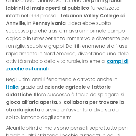
all’inizio degli anni Novanta. Uno dei
primi grandi
labirinti di mais aperti al pubblico
fu realizzato
infatti nel 1993 presso il
Lebanon Valley College di
Annville
, in
Pennsylvania
. L’idea ebbe subito
successo perché trasformava un normale campo
agricolo in un’esperienza immersiva e divertente per
famiglie, scuole e gruppi. Da lì il fenomeno si diffuse
rapidamente in Nord America, diventando una delle
attività simbolo della vita rurale, insieme ai
campi di
zucche autunnali
.
Negli ultimi anni il fenomeno è arrivato anche in
Italia
, grazie ad
aziende agricole
e
fattorie
didattiche
. Il loro successo è facile da spiegare: si
gioca all’aria aperta
, si
collabora per trovare la
strada giusta
e si vive un’avventura diversa dal
solito, lontano dagli schermi.
Alcuni labirinti di mais sono pensati soprattutto per i
bambini, altri strizzano l’occhio a ragazzi e adulti