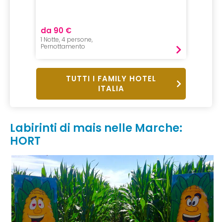
scano
Sand
da 90 €
da 45
1 Notte, 4 persone,
1 Notte,
Pernottamento
Pernot
TUTTI I FAMILY HOTEL
ITALIA
Labirinti di mais nelle Marche:
HORT