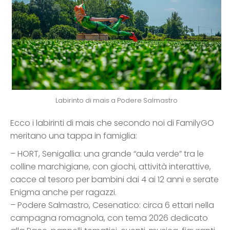
Labirinto di mais a Podere Salmastro
Ecco i labirinti di mais che secondo noi di FamilyGO
meritano una tappa in famiglia:
– HORT, Senigallia: una grande “aula verde” tra le
colline marchigiane, con giochi, attività interattive,
cacce al tesoro per bambini dai 4 ai 12 anni e serate
Enigma anche per ragazzi.
– Podere Salmastro, Cesenatico: circa 6 ettari nella
campagna romagnola, con tema 2026 dedicato