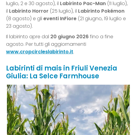
luglio, 2 e 30 agosto), il
Labirinto Pac-Man
(11 luglio),
il
Labirinto Horror
(25 luglio), il
Labirinto Pokémon
(8 agosto) e gli
eventi InFiore
(21 giugno, 19 luglio e
23 agosto).
Il labirinto apre dal
20 giugno 2026
fino a fine
agosto. Per tutti gli aggiornamenti
www.cropcircleslabirinto.it
.
Labirinti di mais in Friuli Venezia
Giulia: La Selce Farmhouse