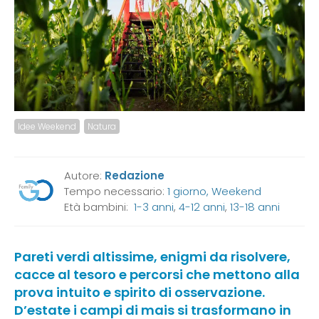
Idee Weekend
Natura
Autore:
Redazione
Tempo necessario:
1 giorno, Weekend
Età bambini:
1-3 anni
,
4-12 anni
,
13-18 anni
Pareti verdi altissime, enigmi da risolvere,
cacce al tesoro e percorsi che mettono alla
prova intuito e spirito di osservazione.
D’estate i campi di mais si trasformano in