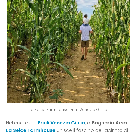
La Selce Farmhouse, Friuli Venezia Giulia
Nel cuore del
Friuli Venezia Giulia
, a
Bagnaria Arsa
,
La Selce Farmhouse
unisce il fascino del labirinto di