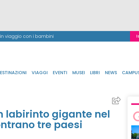
i in viaggio con i bambini
I
ESTINAZIONI
VIAGGI
EVENTI
MUSEI
LIBRI
NEWS
CAMPU
 labirinto gigante nel
ontrano tre paesi