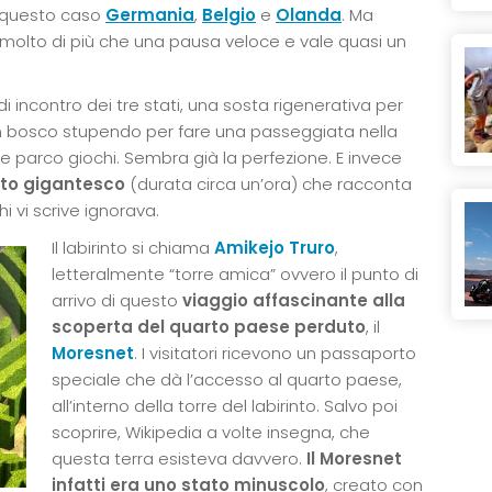
n questo caso
Germania
,
Belgio
e
Olanda
. Ma
è molto di più che una pausa veloce e vale quasi un
i incontro dei tre stati, una sosta rigenerativa per
n bosco stupendo per fare una passeggiata nella
e parco giochi. Sembra già la perfezione. E invece
nto gigantesco
(durata circa un’ora) che racconta
 vi scrive ignorava.
Il labirinto si chiama
Amikejo Truro
,
letteralmente “torre amica” ovvero il punto di
arrivo di questo
viaggio affascinante alla
scoperta del quarto paese perduto
, il
Moresnet
. I visitatori ricevono un passaporto
speciale che dà l’accesso al quarto paese,
all’interno della torre del labirinto. Salvo poi
scoprire, Wikipedia a volte insegna, che
questa terra esisteva davvero.
Il Moresnet
infatti era uno stato minuscolo
, creato con