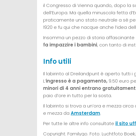
il Congresso di Vienna quando, dopo la sco
dell’Europa. Ma quella minuscola fetta d’
praticamente uno stato neutrale a sé per e
1920 e fu qui che nacque anche l’idea de
Insomma un pezzo di storia affascinante 
fa impazzire i bambini
, con tanto di ins
Info utili
Il labirinto al Dreilandpunt è aperto tutti i 
L’
ingresso è a pagamento,
9.50 euro per
minori di 4 anni entrano gratuitamen
paio d’ore in tutto per la sosta.
Il labirinto si trova a un’ora e mezza circ
e mezza da
Amsterdam
.
Per tutte le altre info consultate
il sito uf
Copyright: Familygo. Foto: Luchtfoto Boek; 