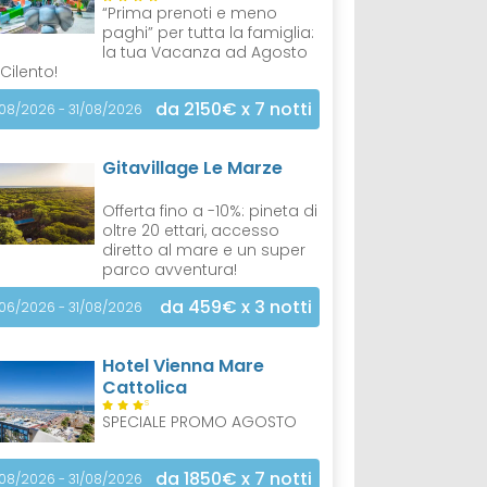
“Prima prenoti e meno
paghi” per tutta la famiglia:
la tua Vacanza ad Agosto
 Cilento!
da 2150€
x 7 notti
/08/2026 - 31/08/2026
Gitavillage Le Marze
Offerta fino a -10%: pineta di
oltre 20 ettari, accesso
diretto al mare e un super
parco avventura!
da 459€
x 3 notti
/06/2026 - 31/08/2026
Hotel Vienna Mare
Cattolica
S
SPECIALE PROMO AGOSTO
da 1850€
x 7 notti
/08/2026 - 31/08/2026