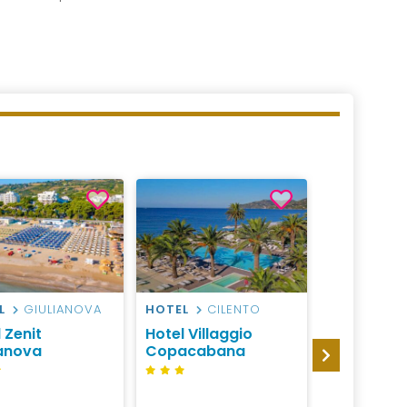
L
GIULIANOVA
HOTEL
CILENTO
HOTEL
IS
D'ISCHIA
 Zenit
Hotel Villaggio
Le Canne 
ianova
Copacabana
Resort & 
Ischia