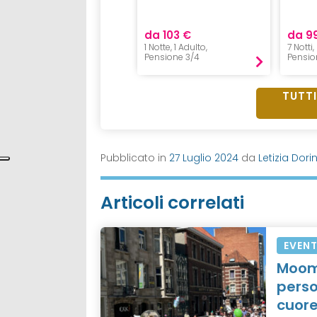
da 24 €
da 103 €
da 9
1Notte, 2adulti+2bimbi in
piazzola,
1 Notte, 1 Adulto,
7 Notti
Pernottamento
Pensione 3/4
Pensio
TUTTI
Pubblicato in
27 Luglio 2024
da
Letizia Dorin
Articoli correlati
EVENT
Moomi
perso
cuore