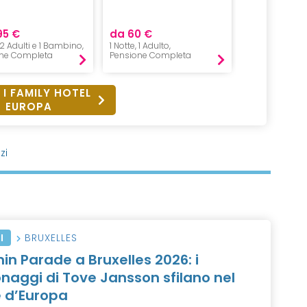
95 €
da 60 €
da 50 €
, 2 Adulti e 1 Bambino,
1 Notte, 1 Adulto,
1 Notte, 1 Adulto
ne Completa
Pensione Completa
Mezza Pensio
 I FAMILY HOTEL
EUROPA
zi
I
BRUXELLES
n Parade a Bruxelles 2026: i
naggi di Tove Jansson sfilano nel
 d’Europa