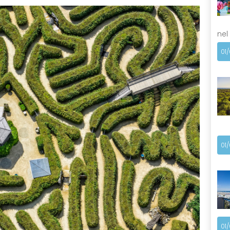
nel
01
01
01