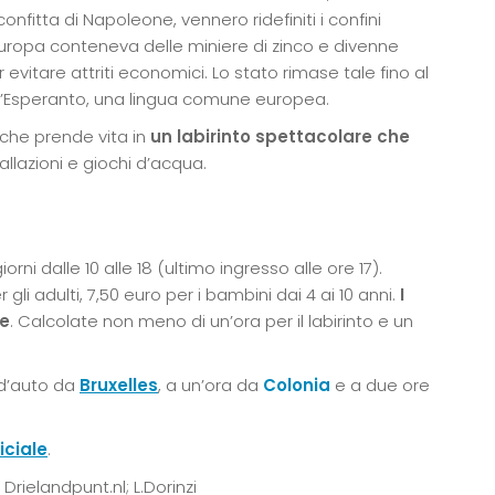
nfitta di Napoleone, vennero ridefiniti i confini
Europa conteneva delle miniere di zinco e divenne
vitare attriti economici. Lo stato rimase tale fino al
ll’Esperanto, una lingua comune europea.
che prende vita in
un labirinto spettacolare che
tallazioni e giochi d’acqua.
giorni dalle 10 alle 18 (ultimo ingresso alle ore 17).
 gli adulti, 7,50 euro per i bambini dai 4 ai 10 anni.
I
te
. Calcolate non meno di un’ora per il labirinto e un
a d’auto da
Bruxelles
, a un’ora da
Colonia
e a due ore
ficiale
.
Drielandpunt.nl; L.Dorinzi