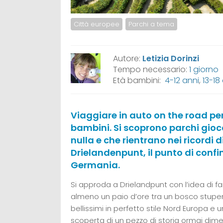
Città europee
Parchi a tema
Autore:
Letizia Dorinzi
Tempo necessario:
1 giorno
Età bambini:
4-12 anni
,
13-18
Viaggiare in auto on the road per
bambini. Si scoprono parchi gioc
nulla e che rientrano nei ricordi di
Drielandenpunt, il punto di confin
Germania.
Si approda a Drielandpunt con l’idea di fa
almeno un paio d’ore tra un bosco stupe
bellissimi in perfetto stile Nord Europa e 
scoperta di un pezzo di storia ormai dime