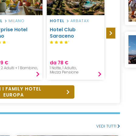
L
MILANO
HOTEL
ARBATAX
RESIDENC
D'OSSOLA
rprise Hotel
Hotel Club
Incanto W
no
Saraceno
Apartmen
S
69 €
da 78 €
da 329 €
, 2 Adulti + 1 Bambino,
1 Notte, 1 Adulto,
2 Notti, 2 Adu
Mezza Pensione
Pernottamen
 I FAMILY HOTEL
EUROPA
VEDI TUTTI