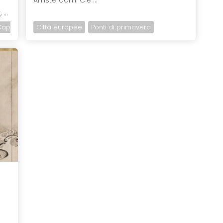
...
Capodanno
Città europee
Ponti di primavera