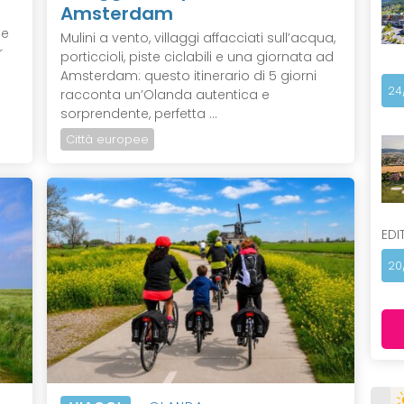
Amsterdam
le
Mulini a vento, villaggi affacciati sull’acqua,
r
porticcioli, piste ciclabili e una giornata ad
Amsterdam: questo itinerario di 5 giorni
24
racconta un’Olanda autentica e
sorprendente, perfetta ...
Città europee
EDI
20