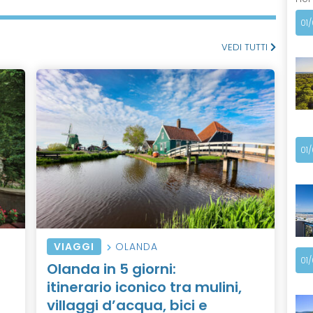
01
VEDI TUTTI
01
VIAGGI
OLANDA
01
Olanda in 5 giorni:
itinerario iconico tra mulini,
villaggi d’acqua, bici e