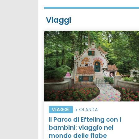
Viaggi
VIAGGI
OLANDA
Il Parco di Efteling con i
bambini: viaggio nel
mondo delle fiabe