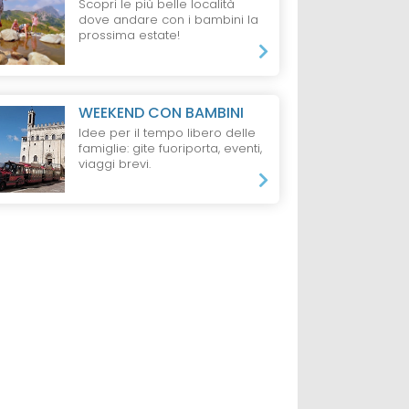
Scopri le più belle località
dove andare con i bambini la
prossima estate!
E
VAL
VILLAGGIO
BELLARIA
HOTEL
CESEN
IGEA MARINA
Color
alser
Color Ermitage
Metropolitan
WEEKEND CON BAMBINI
ts
Beach Family
Family Hotel
Idee per il tempo libero delle
Village
S
famiglie: gite fuoriporta, eventi,
viaggi brevi.
da 908 €
da 70 €
lti + 2 Bambini,
7 Notti, 2 Adulti e 2 Bambini,
1 Notte, 1 Adulto,
to
All inclusive
Pensione Completa