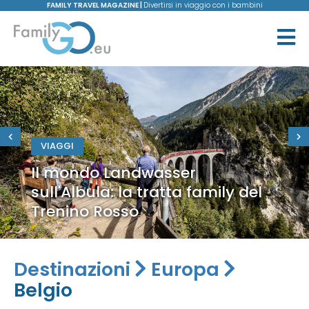
FAMILY TRAVEL MAGAZINE |
Divertirsi in viaggio con i bambini
VIAGGI
Il mondo Landwasser
sull'Albula: la tratta family del
Trenino Rosso
Destinazioni
Europa
Belgio