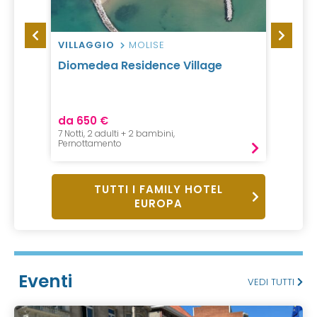
VILLAGGIO
MOLISE
RESID
on
Diomedea Residence Village
Resid
Alpes
da 650 €
da 67
7 Notti, 2 adulti + 2 bambini,
1 Notte,
Pernottamento
Pernot
TUTTI I FAMILY HOTEL
EUROPA
Eventi
VEDI TUTTI