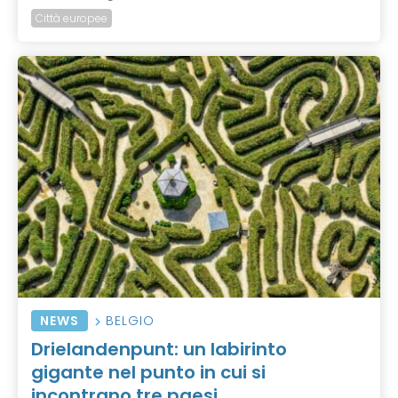
Città europee
NEWS
BELGIO
Drielandenpunt: un labirinto
gigante nel punto in cui si
incontrano tre paesi