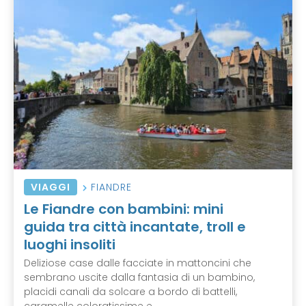
VIAGGI
FIANDRE
Le Fiandre con bambini: mini
guida tra città incantate, troll e
luoghi insoliti
Deliziose case dalle facciate in mattoncini che
sembrano uscite dalla fantasia di un bambino,
placidi canali da solcare a bordo di battelli,