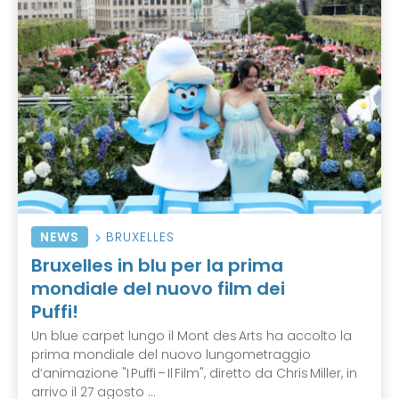
NEWS
BRUXELLES
Bruxelles in blu per la prima
mondiale del nuovo film dei
Puffi!
Un blue carpet lungo il Mont des Arts ha accolto la
prima mondiale del nuovo lungometraggio
d’animazione "I Puffi – Il Film", diretto da Chris Miller, in
arrivo il 27 agosto ...