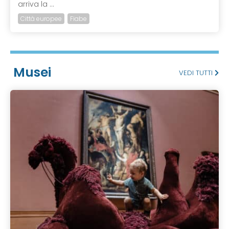
arriva la ...
Città europee
Fiabe
Musei
VEDI TUTTI