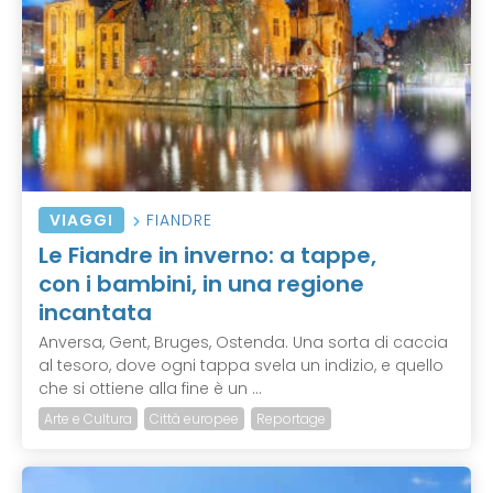
VIAGGI
FIANDRE
Le Fiandre in inverno: a tappe,
con i bambini, in una regione
incantata
Anversa, Gent, Bruges, Ostenda. Una sorta di caccia
al tesoro, dove ogni tappa svela un indizio, e quello
che si ottiene alla fine è un ...
Arte e Cultura
Città europee
Reportage