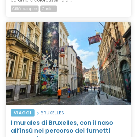
caramelle coloratissime e ...
Città europee
Castelli
VIAGGI
BRUXELLES
I murales di Bruxelles, con il naso
all’insù nel percorso dei fumetti