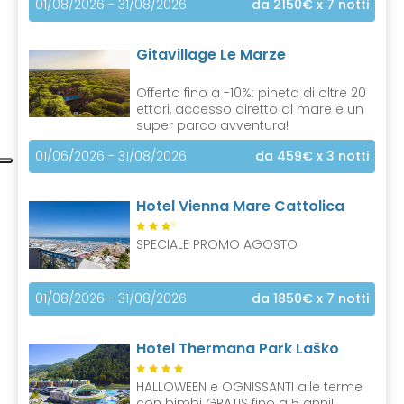
01/08/2026 - 31/08/2026
da 2150€
x 7 notti
Gitavillage Le Marze
Offerta fino a -10%: pineta di oltre 20
ettari, accesso diretto al mare e un
super parco avventura!
01/06/2026 - 31/08/2026
da 459€
x 3 notti
Hotel Vienna Mare Cattolica
S
SPECIALE PROMO AGOSTO
01/08/2026 - 31/08/2026
da 1850€
x 7 notti
Hotel Thermana Park Laško
HALLOWEEN e OGNISSANTI alle terme
con bimbi GRATIS fino a 5 anni!