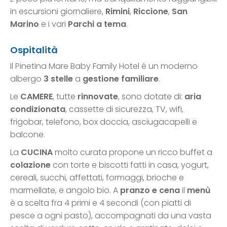
in escursioni giornaliere,
Rimini
,
Riccione
,
San
Marino
e i vari
Parchi a tema
.
Ospitalità
Il Pinetina Mare Baby Family Hotel è un moderno
albergo
3 stelle
a
gestione familiare
.
Le
CAMERE
, tutte
rinnovate
, sono dotate di:
aria
condizionata
, cassette di sicurezza, TV, wifi,
frigobar, telefono, box doccia, asciugacapelli e
balcone.
La
CUCINA
molto curata propone un ricco buffet a
colazione
con torte e biscotti fatti in casa, yogurt,
cereali, succhi, affettati, formaggi, brioche e
marmellate, e angolo bio. A
pranzo e cena
il
menù
è a scelta fra 4 primi e 4 secondi (con piatti di
pesce a ogni pasto), accompagnati da una vasta