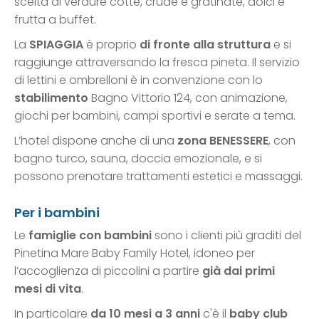
scelta di verdure cotte, crude e gratinate, dolci e
frutta a buffet.
La
SPIAGGIA
è proprio
di fronte alla struttura
e si
raggiunge attraversando la fresca pineta. Il servizio
di lettini e ombrelloni è in convenzione con lo
stabilimento
Bagno Vittorio 124, con animazione,
giochi per bambini, campi sportivi e serate a tema.
L’hotel dispone anche di una
zona BENESSERE
, con
bagno turco, sauna, doccia emozionale, e si
possono prenotare trattamenti estetici e massaggi.
Per i bambini
Le
famiglie con bambini
sono i clienti più graditi del
Pinetina Mare Baby Family Hotel, idoneo per
l’accoglienza di piccolini a partire
già dai primi
mesi di vita
.
In particolare
da 10 mesi a 3 anni
c'è il
baby club