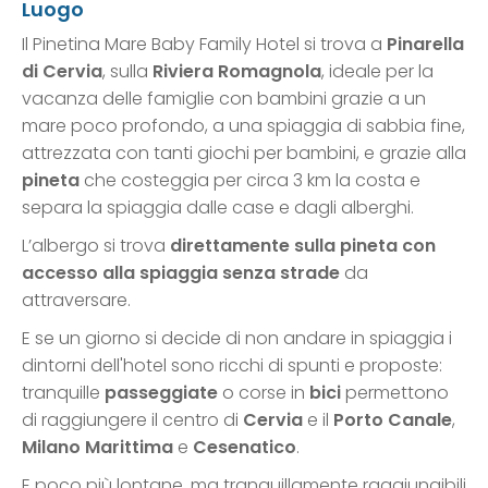
Luogo
Il Pinetina Mare Baby Family Hotel si trova a
Pinarella
di Cervia
, sulla
Riviera Romagnola
, ideale per la
vacanza delle famiglie con bambini grazie a un
mare poco profondo, a una spiaggia di sabbia fine,
attrezzata con tanti giochi per bambini, e grazie alla
pineta
che costeggia per circa 3 km la costa e
separa la spiaggia dalle case e dagli alberghi.
L’albergo si trova
direttamente sulla pineta con
accesso alla spiaggia senza strade
da
attraversare.
E se un giorno si decide di non andare in spiaggia i
dintorni dell'hotel sono ricchi di spunti e proposte:
tranquille
passeggiate
o corse in
bici
permettono
di raggiungere il centro di
Cervia
e il
Porto Canale
,
Milano Marittima
e
Cesenatico
.
E poco più lontane, ma tranquillamente raggiungibili