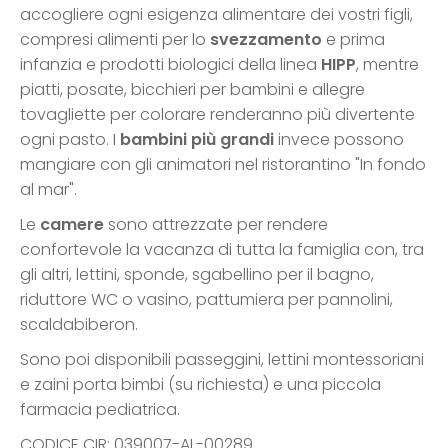
accogliere ogni esigenza alimentare dei vostri figli,
compresi alimenti per lo
svezzamento
e prima
infanzia e prodotti biologici della linea
HIPP
, mentre
piatti, posate, bicchieri per bambini e allegre
tovagliette per colorare renderanno più divertente
ogni pasto. I
bambini più grandi
invece possono
mangiare con gli animatori nel ristorantino "In fondo
al mar".
Le
camere
sono attrezzate per rendere
confortevole la vacanza di tutta la famiglia con, tra
gli altri, lettini, sponde, sgabellino per il bagno,
riduttore WC o vasino, pattumiera per pannolini,
scaldabiberon.
Sono poi disponibili passeggini, lettini montessoriani
e zaini porta bimbi (su richiesta) e una piccola
farmacia pediatrica.
CODICE CIR: 039007-AL-00289