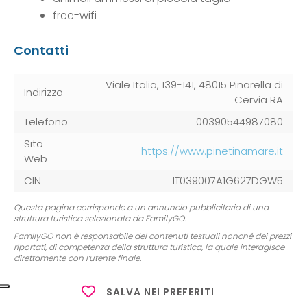
free-wifi
Contatti
Viale Italia, 139-141, 48015 Pinarella di
Indirizzo
Cervia RA
Telefono
00390544987080
Sito
https://www.pinetinamare.it
Web
CIN
IT039007A1G627DGW5
Questa pagina corrisponde a un annuncio pubblicitario di una
struttura turistica selezionata da FamilyGO.
FamilyGO non è responsabile dei contenuti testuali nonché dei prezzi
riportati, di competenza della struttura turistica, la quale interagisce
direttamente con l’utente finale.
SALVA NEI PREFERITI