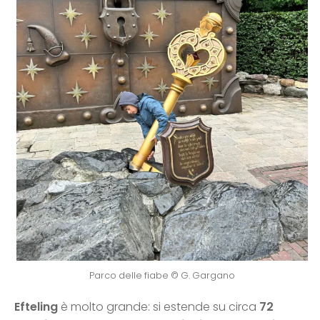
Parco delle fiabe © G. Gargano
Efteling
è molto grande: si estende su circa
72