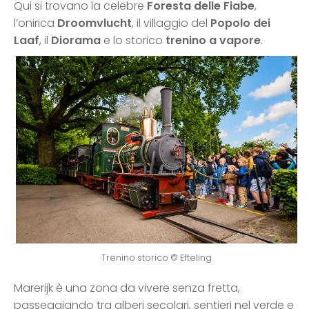
Qui si trovano la celebre
Foresta delle Fiabe
,
l’onirica
Droomvlucht
, il villaggio del
Popolo dei
Laaf
, il
Diorama
e lo storico
trenino a vapore
.
Trenino storico © Efteling
Marerijk è una zona da vivere senza fretta,
passeggiando tra alberi secolari, sentieri nel verde e