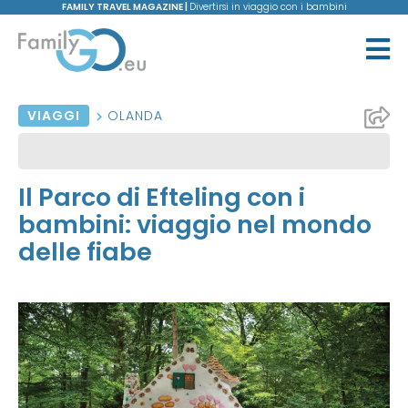
FAMILY TRAVEL MAGAZINE |
Divertirsi in viaggio con i bambini
VIAGGI
OLANDA
Il Parco di Efteling con i
bambini: viaggio nel mondo
delle fiabe