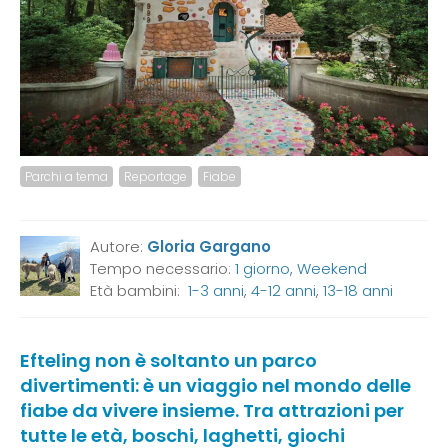
Parchi a tema
Reportage
Fiabe
Autore:
Gloria Gargano
Tempo necessario:
1 giorno, Weekend
Età bambini:
1-3 anni
,
4-12 anni
,
13-18 anni
Efteling non è soltanto un parco
divertimenti: è un viaggio nel mondo delle
fiabe da vivere insieme. Tra attrazioni per
tutte le età, boschi, laghetti, giochi