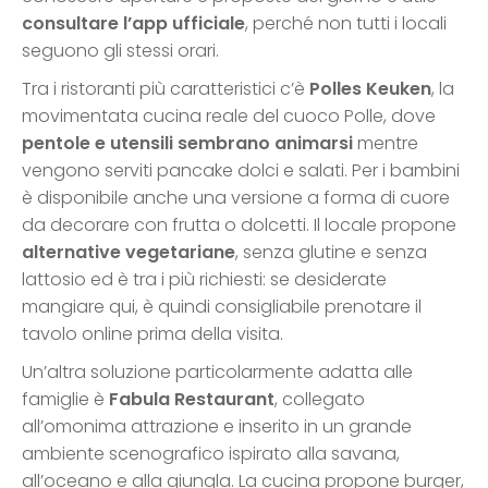
consultare l’app ufficiale
, perché non tutti i locali
seguono gli stessi orari.
Tra i ristoranti più caratteristici c’è
Polles Keuken
, la
movimentata cucina reale del cuoco Polle, dove
pentole e utensili sembrano animarsi
mentre
vengono serviti pancake dolci e salati. Per i bambini
è disponibile anche una versione a forma di cuore
da decorare con frutta o dolcetti. Il locale propone
alternative vegetariane
, senza glutine e senza
lattosio ed è tra i più richiesti: se desiderate
mangiare qui, è quindi consigliabile prenotare il
tavolo online prima della visita.
Un’altra soluzione particolarmente adatta alle
famiglie è
Fabula Restaurant
, collegato
all’omonima attrazione e inserito in un grande
ambiente scenografico ispirato alla savana,
all’oceano e alla giungla. La cucina propone burger,