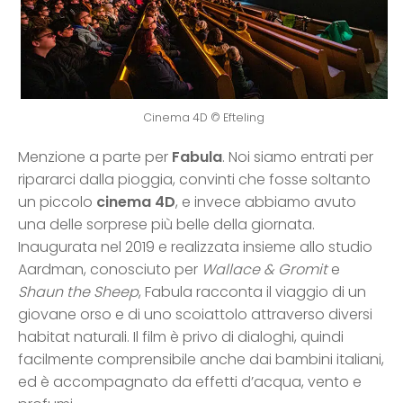
Cinema 4D © Efteling
Menzione a parte per
Fabula
. Noi siamo entrati per
ripararci dalla pioggia, convinti che fosse soltanto
un piccolo
cinema 4D
, e invece abbiamo avuto
una delle sorprese più belle della giornata.
Inaugurata nel 2019 e realizzata insieme allo studio
Aardman, conosciuto per
Wallace & Gromit
e
Shaun the Sheep
, Fabula racconta il viaggio di un
giovane orso e di uno scoiattolo attraverso diversi
habitat naturali. Il film è privo di dialoghi, quindi
facilmente comprensibile anche dai bambini italiani,
ed è accompagnato da effetti d’acqua, vento e