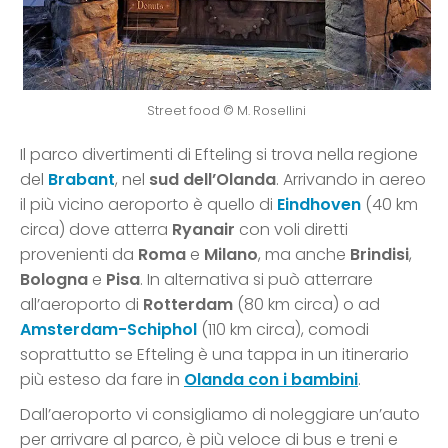
Street food © M. Rosellini
Il parco divertimenti di Efteling si trova nella regione
del
Brabant
, nel
sud dell’Olanda
. Arrivando in aereo
il più vicino aeroporto è quello di
Eindhoven
(40 km
circa) dove atterra
Ryanair
con voli diretti
provenienti da
Roma
e
Milano
, ma anche
Brindisi
,
Bologna
e
Pisa
. In alternativa si può atterrare
all’aeroporto di
Rotterdam
(80 km circa) o ad
Amsterdam-Schiphol
(110 km circa), comodi
soprattutto se Efteling è una tappa in un itinerario
più esteso da fare in
Olanda con i bambini
.
Dall’aeroporto vi consigliamo di noleggiare un’auto
per arrivare al parco, è più veloce di bus e treni e