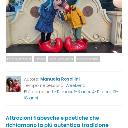
Parchi a tema
Fiabe
Idee Weekend
Capodanno
Autore:
Manuela Rosellini
Tempo necessario:
Weekend
Età bambini:
0-12 mesi
,
1-3 anni
,
4-12 anni
,
13-
18 anni
Attrazioni fiabesche e poetiche che
richiamano la più autentica tradizione