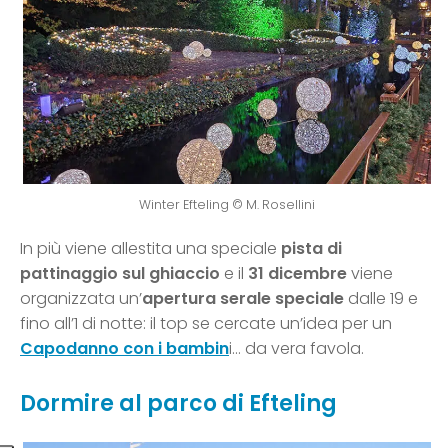
Winter Efteling © M. Rosellini
In più viene allestita una speciale
pista di
pattinaggio sul ghiaccio
e il
31 dicembre
viene
organizzata un’
apertura serale speciale
dalle 19 e
fino all’1 di notte: il top se cercate un’idea per un
Capodanno con i bambin
i… da vera favola.
Dormire al parco di Efteling