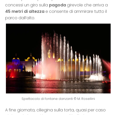
concessi un giro sulla
pagoda
girevole che arriva a
45 metri di altezza
e consente di ammirare tutto il
parco dall’alto.
Spettacolo di fontane danzanti © M. Rosellini
A fine giornata, ciliegina sulla torta, quasi per caso