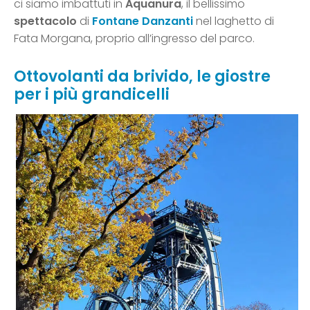
ci siamo imbattuti in
Aquanura
, il bellissimo
spettacolo
di
Fontane Danzanti
nel laghetto di
Fata Morgana, proprio all’ingresso del parco.
Ottovolanti da brivido, le giostre
per i più grandicelli