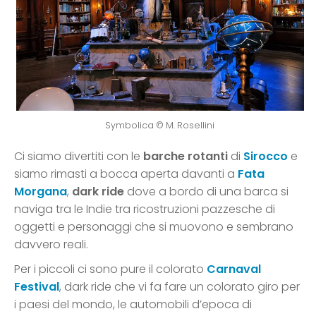
Symbolica © M. Rosellini
Ci siamo divertiti con le
barche rotanti
di
Sirocco
e
siamo rimasti a bocca aperta davanti a
Fata
Morgana
,
dark ride
dove a bordo di una barca si
naviga tra le Indie tra ricostruzioni pazzesche di
oggetti e personaggi che si muovono e sembrano
davvero reali.
Per i piccoli ci sono pure il colorato
Carnaval
Festival
, dark ride che vi fa fare un colorato giro per
i paesi del mondo, le automobili d’epoca di