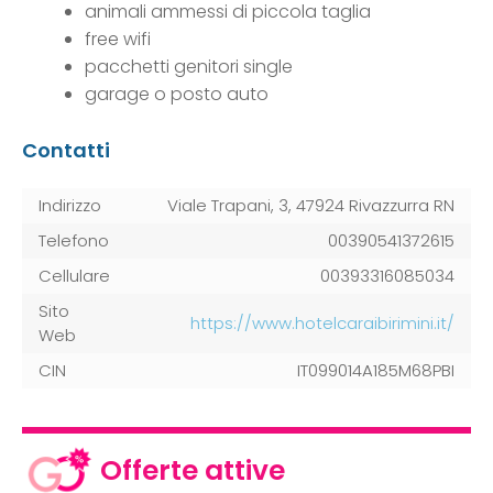
animali ammessi di piccola taglia
free wifi
pacchetti genitori single
garage o posto auto
Contatti
Indirizzo
Viale Trapani, 3, 47924 Rivazzurra RN
Telefono
00390541372615
Cellulare
00393316085034
Sito
https://www.hotelcaraibirimini.it/
Web
CIN
IT099014A185M68PBI
Offerte attive