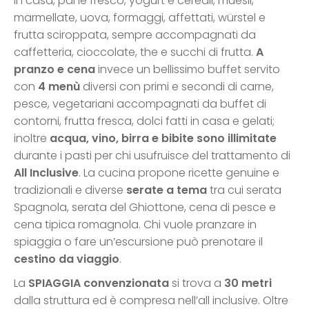
in casa, pane fresco, yogurt e cereali, muesli,
marmellate, uova, formaggi, affettati, würstel e
frutta sciroppata, sempre accompagnati da
caffetteria, cioccolate, the e succhi di frutta.
A
pranzo e cena
invece un bellissimo buffet servito
con
4 menù
diversi con primi e secondi di carne,
pesce, vegetariani accompagnati da buffet di
contorni, frutta fresca, dolci fatti in casa e gelati;
inoltre
acqua, vino, birra e bibite sono illimitate
durante i pasti per chi usufruisce del trattamento di
All Inclusive
. La cucina propone ricette genuine e
tradizionali e diverse
serate a tema
tra cui serata
Spagnola, serata del Ghiottone, cena di pesce e
cena tipica romagnola. Chi vuole pranzare in
spiaggia o fare un’escursione può prenotare il
cestino da viaggio
.
La
SPIAGGIA convenzionata
si trova a
30 metri
dalla struttura ed è compresa nell’all inclusive. Oltre