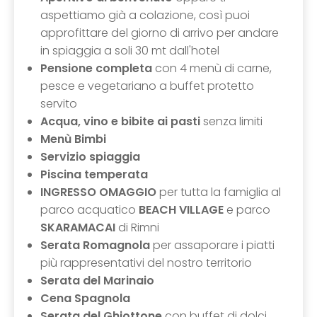
aspettiamo già a colazione, così puoi
approfittare del giorno di arrivo per andare
in spiaggia a soli 30 mt dall'hotel
Pensione completa
con 4 menù di carne,
pesce e vegetariano a buffet protetto
servito
Acqua, vino e bibite ai pasti
senza limiti
Menù Bimbi
Servizio spiaggia
Piscina temperata
INGRESSO OMAGGIO
per tutta la famiglia al
parco acquatico
BEACH VILLAGE
e parco
SKARAMACAI
di Rimni
Serata Romagnola
per assaporare i piatti
più rappresentativi del nostro territorio
Serata del Marinaio
Cena Spagnola
Serata del Ghiottone
con buffet di dolci