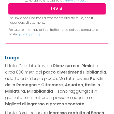
HO LETTO E ACCETTO LA
PRIVACY POLICY*
Stai inviando una mail direttamente alla struttura, che ti
risponderà direttamente.
Per tutte le informazioni sul trattamento dei dati consulta la
nostra
privacy policy
Luogo
L’Hotel Caraibi si trova a
Rivazzurra di Rimini
, a
circa 800 metri dal
parco divertimenti Fiabilandia
,
adatto ai bimbi più piccoli. Ma tutti i diversi
Parchi
della Romagna
–
Oltremare, Aquafan, Italia in
Miniatura, Mirabilandia
– sono raggiungibili in
giornata e in struttura si possono acquistare
biglietti di ingresso a prezzo scontato
.
L’hotel fornisce inoltre
ingresso gratuito al Beach