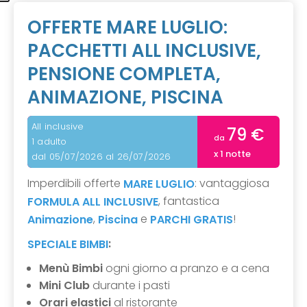
OFFERTE MARE LUGLIO:
PACCHETTI ALL INCLUSIVE,
PENSIONE COMPLETA,
ANIMAZIONE, PISCINA
All inclusive
79 €
da
1 adulto
x 1 notte
dal 05/07/2026 al 26/07/2026
Imperdibili offerte
: vantaggiosa
MARE LUGLIO
, fantastica
FORMULA ALL INCLUSIVE
,
e
!
Animazione
Piscina
PARCHI GRATIS
:
SPECIALE BIMBI
Menù Bimbi
ogni giorno a pranzo e a cena
Mini Club
durante i pasti
Orari elastici
al ristorante