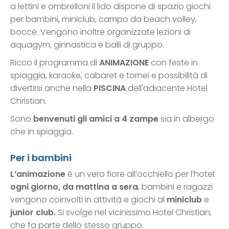
a lettini e ombrelloni il lido dispone di spazio giochi
per bambini, miniclub, campo da beach volley,
bocce. Vengono inoltre organizzate lezioni di
aquagym, ginnastica e balli di gruppo.
Ricco il programma di
ANIMAZIONE
con feste in
spiaggia, karaoke, cabaret e tornei e possibilità di
divertirsi anche nella
PISCINA
dell'adiacente Hotel
Christian.
Sono
benvenuti gli amici a 4 zampe
sia in albergo
che in spiaggia.
Per i bambini
L’animazione
è un vero fiore all’occhiello per l’hotel:
ogni giorno, da mattina a sera
, bambini e ragazzi
vengono coinvolti in attività e giochi al
miniclub
e
junior club.
Si svolge nel vicinissimo Hotel Christian,
che fa parte dello stesso gruppo.