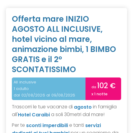
Offerta mare INIZIO
AGOSTO ALL INCLUSIVE,
hotel vicino al mare,
animazione bimbi, 1 BIMBO
GRATIS e il 2°
SCONTATISSIMO
All inclusive
102 €
da
1 adulto
x 1 notte
dal 02/08/2026 al 09/08/2026
Trascorri le tue vacanze di
in famiglia
agosto
all'
a soli 30metri dal mare!
Hotel Caraibi
Per te
e tanti
sconti imperdibili
servizi
per un soggiorno da