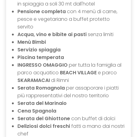
in spiaggia a soli 30 mt dall'hotel
Pensione completa
con 4 menù di carne,
pesce e vegetariano a buffet protetto
servito
Acqua, vino e bibite ai pasti
senza limiti
Menù Bimbi
Servizio spiaggia
Piscina temperata
INGRESSO OMAGGIO
per tutta la famiglia al
parco acquatico
BEACH VILLAGE
e parco
SKARAMACAI
di Rimni
Serata Romagnola
per assaporare i piatti
più rappresentativi del nostro territorio
Serata del Marinaio
Cena Spagnola
Serata del Ghiottone
con buffet di dolci
Deliziosi dolci freschi
fatti a mano dai nostri
chef