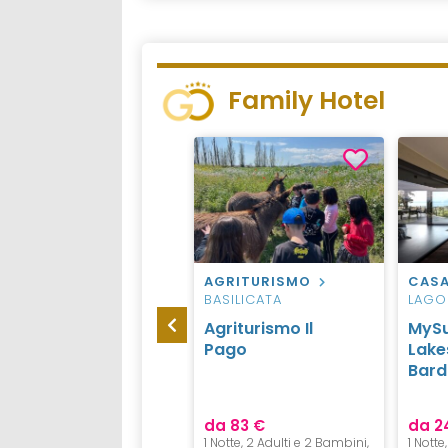
Family Hotel
HOTEL
BRENTONICO
AGRITURISMO
CASA
BASILICATA
LAGO
Elgus Nature
Agriturismo Il
MyS
Retreat a San
Pago
Lakes
Giacomo,
Bard
Brentonico
da 506 €
da 83 €
da 2
1 Notte, 2 Adulti e 2 Bambini,
1 Notte, 2 Adulti e 2 Bambini,
1 Notte,