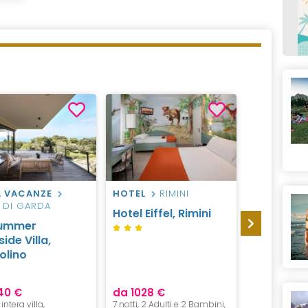
 VACANZE
HOTEL
RIMINI
HOTEL
V
 DI GARDA
Hotel Eiffel, Rimini
Hotel Mar
ummer
Adventur
ide Villa,
Hotel & L
olino
40 €
da 1028 €
da 103 €
 intera villa,
7 notti, 2 Adulti e 2 Bambini,
1 Notte, 1 Adult