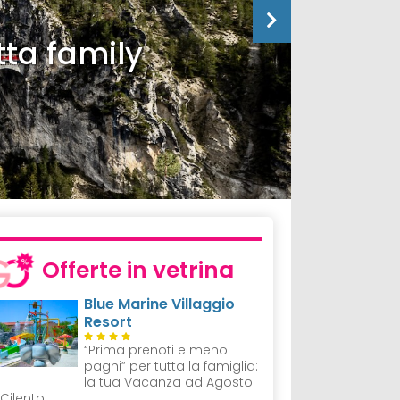
tta family
Offerte in vetrina
Blue Marine Villaggio
Resort
“Prima prenoti e meno
paghi” per tutta la famiglia:
la tua Vacanza ad Agosto
 Cilento!