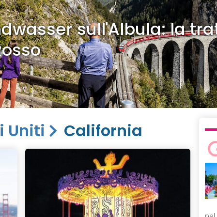
dwasser sull'Albula: la tra
Rosso
i Uniti
California
nel