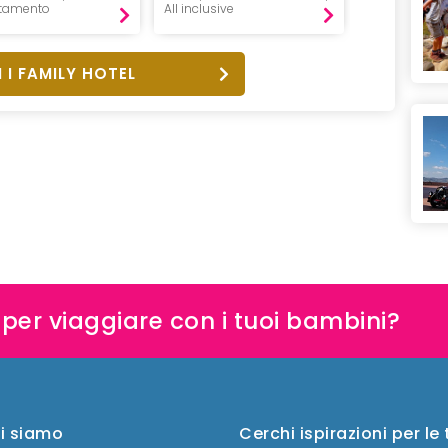
ttamento
All inclusive
Pensione 3/4
 I FAMILY HOTEL
e per viaggiare con i tuoi bambini?
i siamo
Cerchi ispirazioni per le