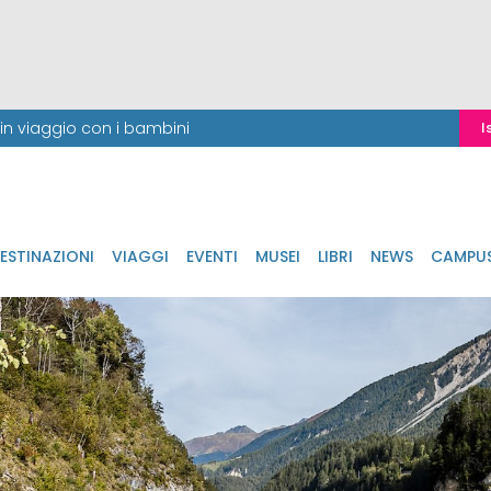
i in viaggio con i bambini
I
ESTINAZIONI
VIAGGI
EVENTI
MUSEI
LIBRI
NEWS
CAMPU