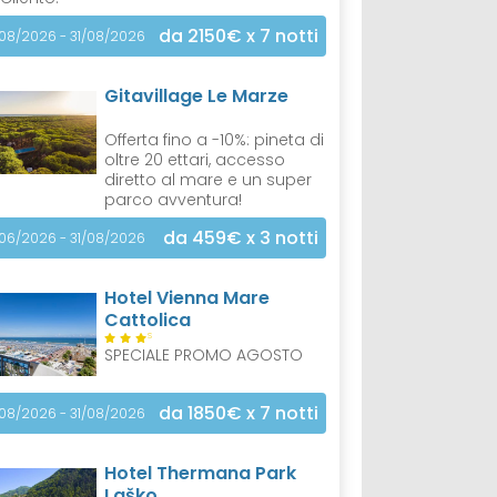
da 2150€
x 7 notti
/08/2026 - 31/08/2026
Gitavillage Le Marze
Offerta fino a -10%: pineta di
oltre 20 ettari, accesso
diretto al mare e un super
parco avventura!
da 459€
x 3 notti
/06/2026 - 31/08/2026
Hotel Vienna Mare
Cattolica
S
SPECIALE PROMO AGOSTO
da 1850€
x 7 notti
/08/2026 - 31/08/2026
Hotel Thermana Park
Laško