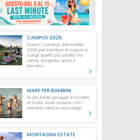
CAMPUS 2026
Scopri i campus dell'estate
2026 per bambini e ragazzi e
scegli quello più adatto tra
camp d'inglese, sport o
tematici.
AL D'EGA
RESORT
CILENTO
VILLAGGIO
LA
MARE PER BAMBINI
MAGGIORE
ia
Villaggio Baia del
Le più belle spiagge e località
Continental
di mare dove andare con i
e Family
Silenzio
bambini. Idee e reportage.
Camping Villa
odge
da 29 €
da 70 €
MONTAGNA ESTATE
o,
1 Notte, 2 Adulti,
1 Notte in Casa Mobil