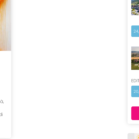
24
EDI
20
à,
di