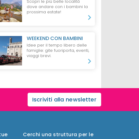
Scopri le più belle località
Pernottamento
Pernottamento
dove andare con i bambini la
prossima estate!
WEEKEND CON BAMBINI
Idee per il tempo libero delle
famiglie: gite fuoriporta, eventi,
viaggi brevi.
Iscriviti alla newsletter
 tue
Cerchi una struttura per le