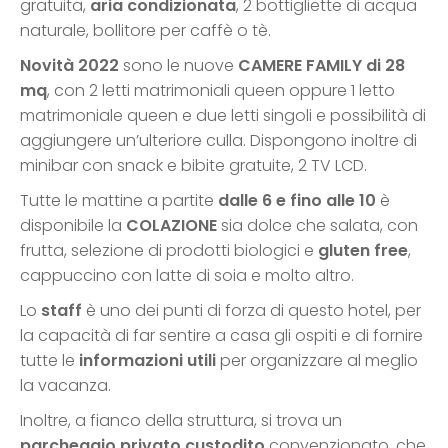
gratuita,
aria condizionata
, 2 bottigliette di acqua
naturale, bollitore per caffè o tè.
Novità 2022
sono le nuove
CAMERE FAMILY di 28
mq
, con 2 letti matrimoniali queen oppure 1 letto
matrimoniale queen e due letti singoli e possibilità di
aggiungere un’ulteriore culla. Dispongono inoltre di
minibar con snack e bibite gratuite, 2 TV LCD.
Tutte le mattine a partite
dalle 6 e fino alle 10
è
disponibile la
COLAZIONE
sia dolce che salata, con
frutta, selezione di prodotti biologici e
gluten free
,
cappuccino con latte di soia e molto altro.
Lo
staff
è uno dei punti di forza di questo hotel, per
la capacità di far sentire a casa gli ospiti e di fornire
tutte le
informazioni utili
per organizzare al meglio
la vacanza.
Inoltre, a fianco della struttura, si trova un
parcheggio privato custodito
convenzionato, che