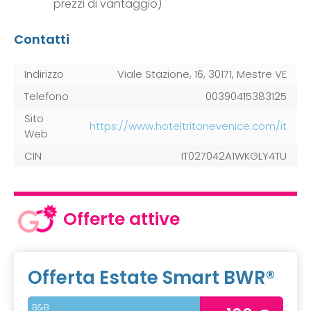
prezzi di vantaggio)
Contatti
Indirizzo
Viale Stazione, 16, 30171, Mestre VE
Telefono
00390415383125
Sito
https://www.hoteltritonevenice.com/it
Web
CIN
IT027042A1WKGLY4TU
Offerte attive
Offerta Estate Smart BWR®
B&B