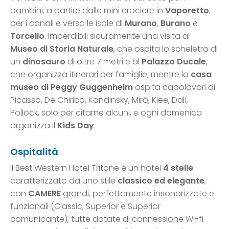
bambini, a partire dalle mini crociere in
Vaporetto
,
per i canali e verso le isole di
Murano
,
Burano
e
Torcello
. Imperdibili sicuramente una visita al
Museo di Storia Naturale
, che ospita lo scheletro di
un
dinosauro
di oltre 7 metri e al
Palazzo Ducale
,
che organizza itinerari per famiglie, mentre la
casa
museo di Peggy Guggenheim
ospita capolavori di
Picasso, De Chirico, Kandinsky, Miró, Klee, Dalí,
Pollock, solo per citarne alcuni, e ogni domenica
organizza il
Kids Day
.
Ospitalità
Il Best Western Hotel Tritone è un hotel
4 stelle
caratterizzato da uno stile
classico ed elegante
,
con
CAMERE
grandi, perfettamente insonorizzate e
funzionali (Classic, Superior e Superior
comunicante), tutte dotate di connessione Wi-fi