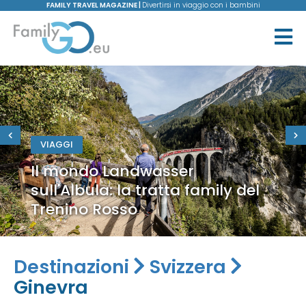
FAMILY TRAVEL MAGAZINE |
Divertirsi in viaggio con i bambini
VIAGGI
Il mondo Landwasser
sull'Albula: la tratta family del
Trenino Rosso
Destinazioni
Svizzera
Ginevra