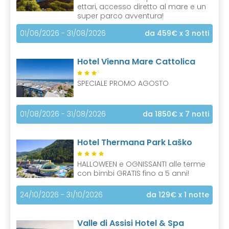
ettari, accesso diretto al mare e un
super parco avventura!
01/06/2026 - 31/08/2026
da 459€
x 3 notti
Hotel Vienna Mare Cattolica
S
SPECIALE PROMO AGOSTO
01/08/2026 - 31/08/2026
da 1850€
x 7 notti
Hotel Thermana Park Laško
HALLOWEEN e OGNISSANTI alle terme
con bimbi GRATIS fino a 5 anni!
24/10/2026 - 31/10/2026
da 129€
x 1 notte
Valle di Assisi Hotel & Spa