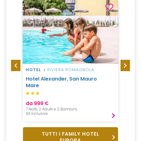
HOTEL
RIVIERA ROMAGNOLA
HOTEL
Hotel Alexander, San Mauro
Hotel
Mare
da 999 €
da 70
7 Notti, 2 Adulti e 2 Bambini,
1 Notte, 
All inclusive
Mezza P
TUTTI I FAMILY HOTEL
EUROPA