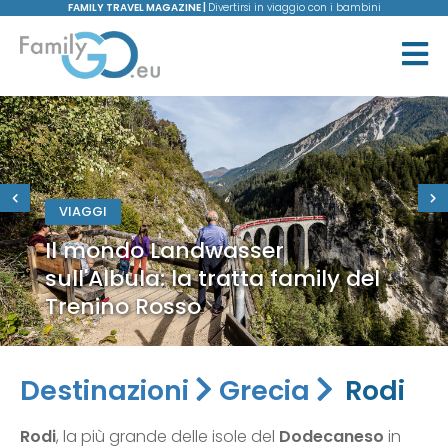
FAMILY TRAVEL MAGAZINE |
Divertirsi in viaggio con i bambini
VIAGGI
Il mondo Landwasser
sull'Albula: la tratta family del
Trenino Rosso
Destinazioni
Grecia
Rodi
Rodi
, la più grande delle isole del
Dodecaneso
in