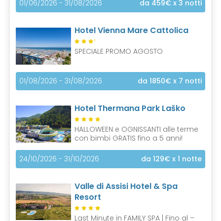
01/06/2026 - 31/08/2026
da 459€
x 3 notti
Hotel Vienna Mare Cattolica
S
SPECIALE PROMO AGOSTO
01/08/2026 - 31/08/2026
da 1850€
x 7 notti
Hotel Thermana Park Laško
HALLOWEEN e OGNISSANTI alle terme
con bimbi GRATIS fino a 5 anni!
24/10/2026 - 31/10/2026
da 129€
x 1 notte
Valle di Assisi Hotel & Spa
Resort
Last Minute in FAMILY SPA | Fino al –