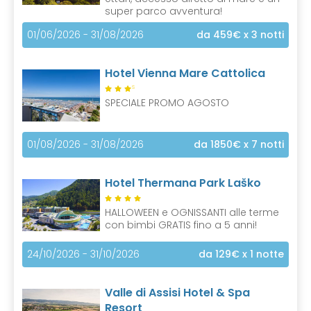
super parco avventura!
01/06/2026 - 31/08/2026
da 459€
x 3 notti
Hotel Vienna Mare Cattolica
S
SPECIALE PROMO AGOSTO
01/08/2026 - 31/08/2026
da 1850€
x 7 notti
Hotel Thermana Park Laško
HALLOWEEN e OGNISSANTI alle terme
con bimbi GRATIS fino a 5 anni!
24/10/2026 - 31/10/2026
da 129€
x 1 notte
Valle di Assisi Hotel & Spa
Resort