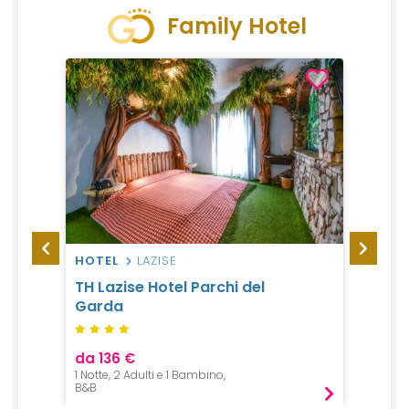
Family Hotel
HOTEL
LAZISE
RESO
TH Lazise Hotel Parchi del
STROB
Garda
Resor
da 136 €
da 15
1 Notte, 2 Adulti e 1 Bambino,
1 Notte, 
B&B
Pension