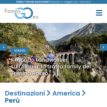
FAMILY TRAVEL MAGAZINE |
Divertirsi in viaggio con i bambini
VIAGGI
Il mondo Landwasser
sull'Albula: la tratta family del
Trenino Rosso
Destinazioni
America
Perù