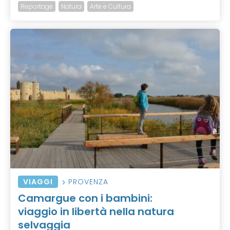
Reportage
Natura
Arte e Cultura
VIAGGI
PROVENZA
Camargue con i bambini:
viaggio in libertà nella natura
selvaggia