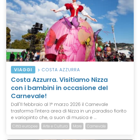
VIAGGI
COSTA AZZURRA
Costa Azzurra. Visitiamo Nizza
con i bambini in occasione del
Carnevale!
Dall'11 febbraio al 1° marzo 2026 il Carnevale
trasforma l'intera area di Nizza in un paradiso fiorito
e variopinto che, a suon di musica e ...
Città europee
Arte e Cultura
Mare
Carnevale