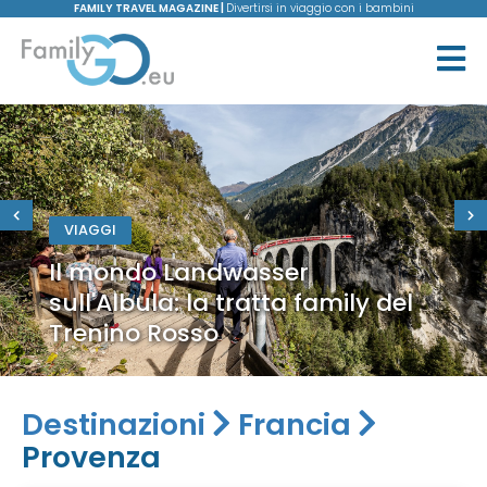
FAMILY TRAVEL MAGAZINE |
Divertirsi in viaggio con i bambini
VIAGGI
Il mondo Landwasser
sull'Albula: la tratta family del
Trenino Rosso
Destinazioni
Francia
Provenza