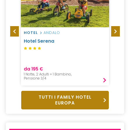
HOTEL
ANDALO
RESID
Hotel Serena
Resid
da 195 €
da 33
1 Notte, 2 Adulti + 1 Bambino,
2 Notti,
Pensione 3/4
Pernot
TUTTI I FAMILY HOTEL
EUROPA