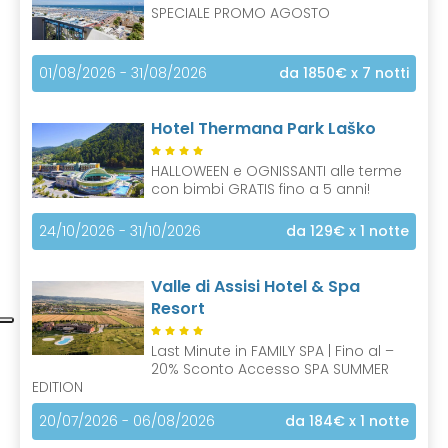
SPECIALE PROMO AGOSTO
01/08/2026 - 31/08/2026
da 1850€
x 7 notti
Hotel Thermana Park Laško
HALLOWEEN e OGNISSANTI alle terme
con bimbi GRATIS fino a 5 anni!
24/10/2026 - 31/10/2026
da 129€
x 1 notte
Valle di Assisi Hotel & Spa
Resort
Last Minute in FAMILY SPA | Fino al –
20% Sconto Accesso SPA SUMMER
EDITION
20/07/2026 - 06/08/2026
da 184€
x 1 notte