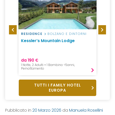
RESIDENCE
BOLZANO E DINTORNI
HOTEL
Kessler’s Mountain Lodge
Hotel
da 190 €
da 58
1 Notte, 2 Adulti + 1 Bambino <5anni,
1 Notte, 
Pernottamento
Mezza P
TUTTI I FAMILY HOTEL
EUROPA
Pubblicato in
20 Marzo 2026
da
Manuela Rosellini