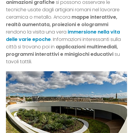
animazioni grafiche
si possono osservare le
tecniche usate dagli artigiani romani nel lavorare
ceramica o metallo. Ancora
mappe interattive,
realtà aumentata, proiezioni e ologrammi
rendono la visita una vera
immersione nella vita
delle varie epoche
. Informazioni interessanti sulla
città si trovano poi in
applicazioni multimediali,
programmi interattivi e minigiochi educativi
su
tavoli tattili.