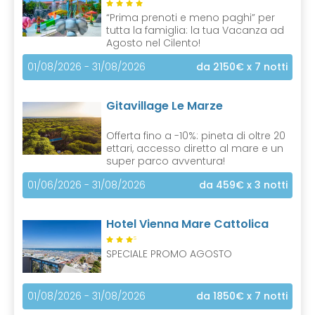
“Prima prenoti e meno paghi” per
tutta la famiglia: la tua Vacanza ad
Agosto nel Cilento!
01/08/2026 - 31/08/2026
da 2150€
x 7 notti
Gitavillage Le Marze
Offerta fino a -10%: pineta di oltre 20
ettari, accesso diretto al mare e un
super parco avventura!
01/06/2026 - 31/08/2026
da 459€
x 3 notti
Hotel Vienna Mare Cattolica
S
SPECIALE PROMO AGOSTO
01/08/2026 - 31/08/2026
da 1850€
x 7 notti