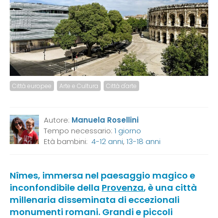
Città europee
Arte e Cultura
Città d'arte
Autore:
Manuela Rosellini
Tempo necessario:
1 giorno
Età bambini:
4-12 anni
,
13-18 anni
Nîmes, immersa nel paesaggio magico e
inconfondibile della
Provenza
, è una città
millenaria disseminata di eccezionali
monumenti romani. Grandi e piccoli