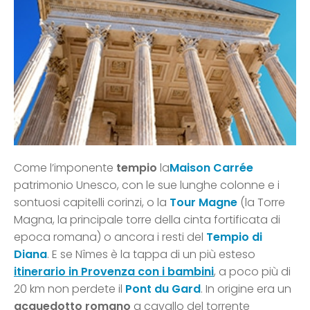
Come l’imponente
tempio
la
Maison Carrée
patrimonio Unesco, con le sue lunghe colonne e i
sontuosi capitelli corinzi, o la
Tour Magne
(la Torre
Magna, la principale torre della cinta fortificata di
epoca romana) o ancora i resti del
Tempio di
Diana
. E se Nîmes è la tappa di un più esteso
itinerario in Provenza con i bambini
, a poco più di
20 km non perdete il
Pont du Gard
. In origine era un
acquedotto romano
a cavallo del torrente