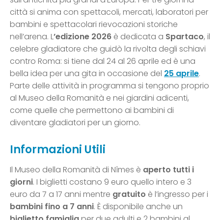
città si anima con spettacoli, mercati, laboratori per
bambini e spettacolari rievocazioni storiche
nell’arena. L
’edizione 2026
è dedicata a
Spartaco
, il
celebre gladiatore che guidò la rivolta degli schiavi
contro Roma: si tiene dal 24 al 26 aprile ed è una
bella idea per una gita in occasione del
25 aprile
.
Parte delle attività in programma si tengono proprio
al Museo della Romanità e nei giardini adicenti,
come quelle che permettono ai bambini di
diventare gladiatori per un giorno.
Informazioni Utili
Il Museo della Romanità di Nîmes è
aperto tutti i
giorni
. I biglietti costano 9 euro quello intero e 3
euro da 7 a 17 anni mentre
gratuito
è l’ingresso per i
bambini fino a 7 anni
. È disponibile anche un
biglietto famiglia
per due adulti e 2 bambini al