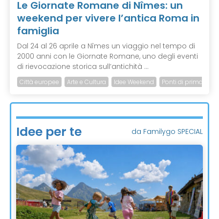
Le Giornate Romane di Nîmes: un
weekend per vivere l’antica Roma in
famiglia
Dal 24 al 26 aprile a Nîmes un viaggio nel tempo di
2000 anni con le Giornate Romane, uno degli eventi
di rievocazione storica sull’antichità ...
Città europee
Arte e Cultura
Idee Weekend
Ponti di primavera
Idee per te
da Familygo SPECIAL