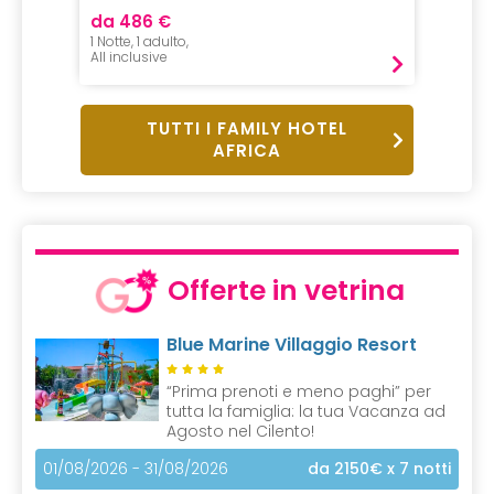
da 486 €
da 25
1 Notte, 1 adulto,
7 Notti,
All inclusive
All incl
TUTTI I FAMILY HOTEL
AFRICA
Offerte in vetrina
Blue Marine Villaggio Resort
“Prima prenoti e meno paghi” per
tutta la famiglia: la tua Vacanza ad
Agosto nel Cilento!
01/08/2026 - 31/08/2026
da 2150€
x 7 notti