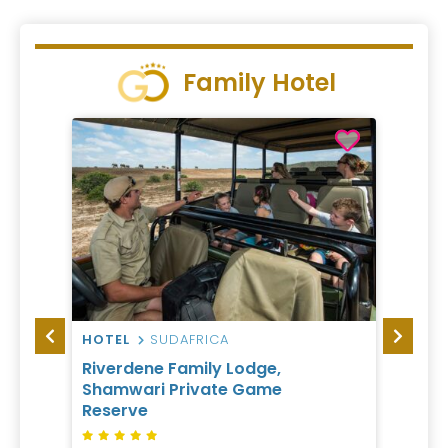
Family Hotel
HOTEL
SUDAFRICA
RESO
Riverdene Family Lodge,
Futur
Shamwari Private Game
Reserve