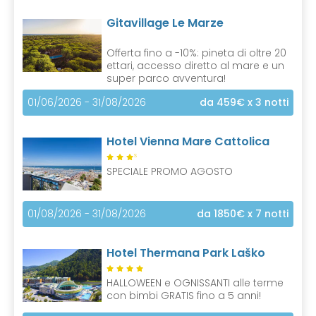
Gitavillage Le Marze
Offerta fino a -10%: pineta di oltre 20
ettari, accesso diretto al mare e un
super parco avventura!
01/06/2026 - 31/08/2026
da 459€
x 3 notti
Hotel Vienna Mare Cattolica
S
SPECIALE PROMO AGOSTO
01/08/2026 - 31/08/2026
da 1850€
x 7 notti
Hotel Thermana Park Laško
HALLOWEEN e OGNISSANTI alle terme
con bimbi GRATIS fino a 5 anni!