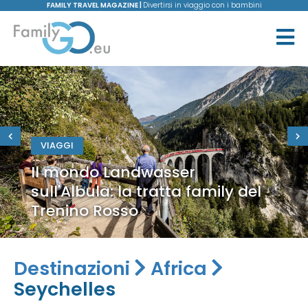
FAMILY TRAVEL MAGAZINE |
Divertirsi in viaggio con i bambini
VIAGGI
Il mondo Landwasser
sull'Albula: la tratta family del
Trenino Rosso
Destinazioni
Africa
Seychelles