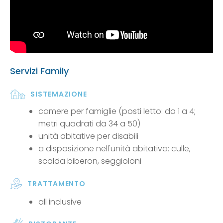
Servizi Family
SISTEMAZIONE
camere per famiglie (posti letto: da 1 a 4;
metri quadrati da 34 a 50)
unità abitative per disabili
a disposizione nell'unità abitativa: culle,
scalda biberon, seggioloni
TRATTAMENTO
all inclusive