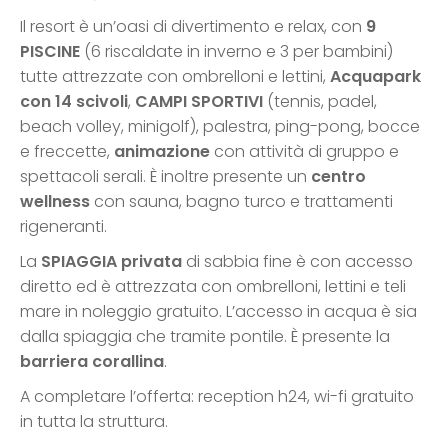
Il resort è un’oasi di divertimento e relax, con
9
PISCINE
(6 riscaldate in inverno e 3 per bambini)
tutte attrezzate con ombrelloni e lettini,
Acquapark
con 14 scivoli
,
CAMPI SPORTIVI
(tennis, padel,
beach volley, minigolf), palestra, ping-pong, bocce
e freccette,
animazione
con attività di gruppo e
spettacoli serali. È inoltre presente un
centro
wellness
con sauna, bagno turco e trattamenti
rigeneranti.
La
SPIAGGIA privata
di sabbia fine è con accesso
diretto ed è attrezzata con ombrelloni, lettini e teli
mare in noleggio gratuito. L’accesso in acqua è sia
dalla spiaggia che tramite pontile. È presente la
barriera corallina
.
A completare l’offerta: reception h24, wi-fi gratuito
in tutta la struttura.