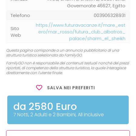
Governorate 46627, Egitto
Telefono
003906328931
https://www.futuravacanze.it/mare_est
Sito
ero/mar_rosso/futura_club_albatros_
Web
palace/sharm_el_sheikh
Questa pagina corrisponde a un annuncio pubblicitario di una
struttura turistica selezionata da FamilyGO.
FamilyGO non è responsabile dei contenuti testuali nonché dei prezzi
riportati, di competenza della struttura turistica, la quale interagisce
direttamente con l’utente finale.
SALVA NEI PREFERITI
da 2580 Euro
7 Notti, 2 Adulti e 2 Bambini, All inclusive