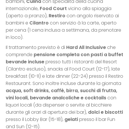
bambini,
Culina
con specialità della cucina
internazionale,
Food Court
vicino alla spiaggia
(aperto a pranzo),
Restiro
con angolo riservato ai
bambini e
Cilantro
con servizio à la carte, aperto
per cena (1 cena inclusa a settimana, da prenotare
in loco).
Il trattamento previsto è di
Hard All Inclusive
che
comprende
pensione completa con pasti a buffet
bevande incluse
presso tutti i ristoranti del Resort
(Cilantro escluso), snacks al Food Court (12-17), late
breakfast (10-11) e late dinner (22-24) presso il Restiro
Restaurant. Sono inoltre incluse durante la giornata
acqua, soft drinks, caffè, birra, succhi di frutta,
vini locali, bevande analcoliche e cocktails
con
liquori locali (da dispenser o servite al bicchiere
durante gli orari di apertura dei bar),
dolci e biscotti
presso il Lobby Bar (15-18),
gelati
presso il bar Fun
and Sun (12-15).