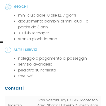
GIOCHI
mini-club dalle 10 alle 12, 7 giorni
accudimento bambini al mini-club - a
partire da 3 anni
X-Club teenager
stanza giochi interna
ALTRI SERVIZI
noleggio a pagamento di passeggini
servizio lavanderia
pediatra su richiesta
free-wifi
Contatti
Ras Nasrani Bay P.O. 421 Montazah
Indirizzo
Area, Sharm El Sheikh 2, South Sinai