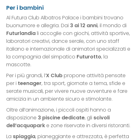
Per i bambini
Al Futura Club Albatros Palace i bambini trovano
buonumore e allegria. Dai
3 ai 12 anni
, il mondo di
Futurlandia
li accoglie con giochi, attività sportive,
laboratori creativi, dance serale, con uno staff
italiano e internazionale di animatori specializzati e
la compagnia del simpatico
Futurotto
, la
mascotte.
Per i più grandi, l’
X Club
propone attività pensate
per i
teenager
, tra sport, giornate a tema, sfide e
serate musicali, per vivere nuove avventure e fare
amicizia in un ambiente sicuro e stimolante.
Oltre all’animazione, i piccoli ospiti hanno a
disposizione
3
piscine dedicate
, gli
scivoli
dell’acquapark
e zone riservate in diversi ristoranti.
La
spiaggia
, pianeggiante e attrezzata, è perfetta