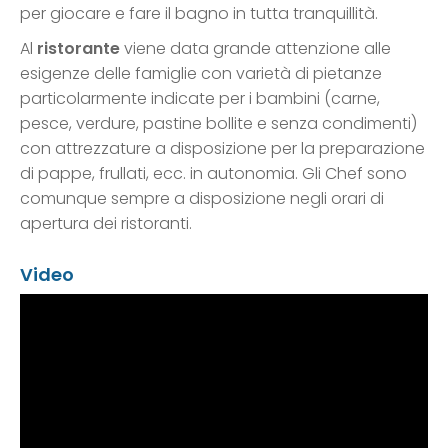
per giocare e fare il bagno in tutta tranquillità.
Al
ristorante
viene data grande attenzione alle
esigenze delle famiglie con varietà di pietanze
particolarmente indicate per i bambini (carne,
pesce, verdure, pastine bollite e senza condimenti)
con attrezzature a disposizione per la preparazione
di pappe, frullati, ecc. in autonomia. Gli Chef sono
comunque sempre a disposizione negli orari di
apertura dei ristoranti.
Video