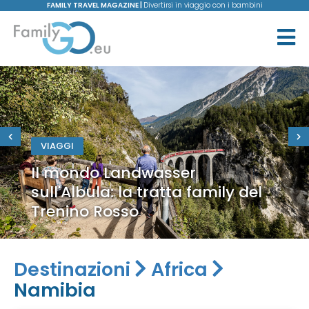
FAMILY TRAVEL MAGAZINE |
Divertirsi in viaggio con i bambini
VIAGGI
Il mondo Landwasser
sull'Albula: la tratta family del
Trenino Rosso
Destinazioni
Africa
Namibia