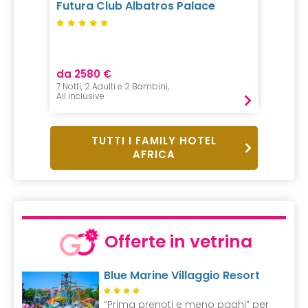
Futura Club Albatros Palace
River
Shamw
Reser
da 2580 €
da 48
7 Notti, 2 Adulti e 2 Bambini,
1 Notte, 
All inclusive
All incl
TUTTI I FAMILY HOTEL
AFRICA
Offerte in vetrina
Blue Marine Villaggio Resort
“Prima prenoti e meno paghi” per