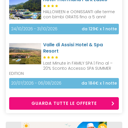
HALLOWEEN e OGNISSANTI alle terme
con bimbi GRATIS fino a 5 anni!
24/10/2026 - 31/10/2026
da 129€
x 1 notte
Valle di Assisi Hotel & Spa
Resort
Last Minute in FAMILY SPA | Fino al –
20% Sconto Accesso SPA SUMMER
EDITION
20/07/2026 - 06/08/2026
da 184€
x 1 notte
GUARDA TUTTE LE OFFERTE