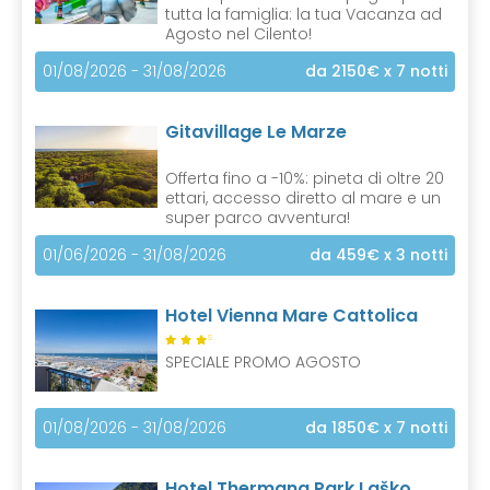
tutta la famiglia: la tua Vacanza ad
Agosto nel Cilento!
01/08/2026 - 31/08/2026
da 2150€
x 7 notti
Gitavillage Le Marze
Offerta fino a -10%: pineta di oltre 20
ettari, accesso diretto al mare e un
super parco avventura!
01/06/2026 - 31/08/2026
da 459€
x 3 notti
Hotel Vienna Mare Cattolica
S
SPECIALE PROMO AGOSTO
01/08/2026 - 31/08/2026
da 1850€
x 7 notti
Hotel Thermana Park Laško