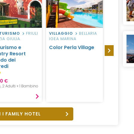
TURISMO
FRIULI
VILLAGGIO
BELLARIA
VILLAGGIO
IA GIULIA
IGEA MARINA
Color Do
turismo e
Color Perla Village
Family Vi
try Resort
ndo dei
edi
10 €
da 990 €
e, 2 Adulti + 1 Bambino
7 Notti, 2 Adu
All inclusive
 I FAMILY HOTEL