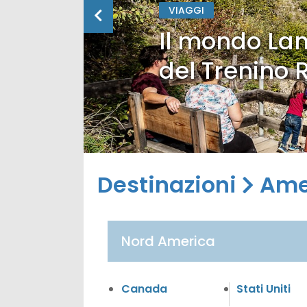
VIAGGI
Il mondo Lan
del Trenino 
Destinazioni
Ame
Nord America
Canada
Stati Uniti