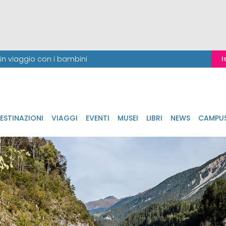
i in viaggio con i bambini
I
ESTINAZIONI
VIAGGI
EVENTI
MUSEI
LIBRI
NEWS
CAMPU