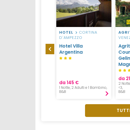
HOTEL
SAN
HOTEL
CORTINA
AGRI
BENEDETTO RIVIERA
D'AMPEZZO
VENEZ
DELLE PALME
Hotel Villa
Agri
Hotel President
Argentina
Coun
San Benedetto del
Geli
Tronto
Magr
da 2
da 55 €
da 145 €
2 Nott
1 Notte, 1 Adulto,
1 Notte, 2 Adulti e 1 Bambino,
<3,
Mezza Pensione
B&B
B&B
TUTTI