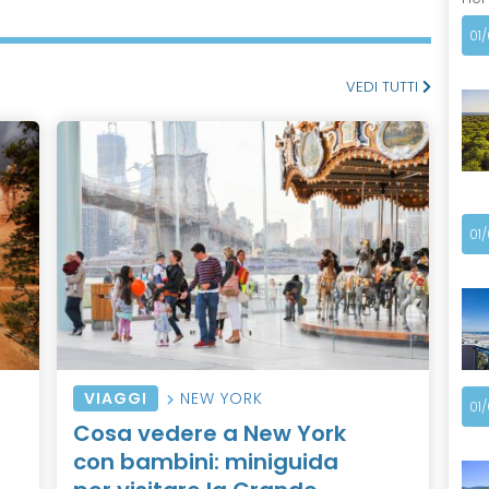
01
VEDI TUTTI
01
VIAGGI
NEW YORK
01
Cosa vedere a New York
con bambini: miniguida