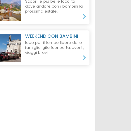
Scopri le più belle località
dove andare con i bambini la
prossima estate!
SALENTO
HOTEL
RICCIONE
HOTEL
TRAPAN
WEEKEND CON BAMBINI
lmen
Hotel Helios
Hotel Punta N
Idee per il tempo libero delle
llage
Riccione
Est
famiglie: gite fuoriporta, eventi,
viaggi brevi.
Castellammar
del Golfo
da 40 €
da 100 €
lti+2 Bambini,
1 Notte, 1 Adulto,
1 Notte, 2 Adulti e 1
Mezza Pensione
B&B