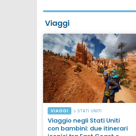
Viaggi
VIAGGI
STATI UNITI
Viaggio negli Stati Uniti
con bambini: due itinerari