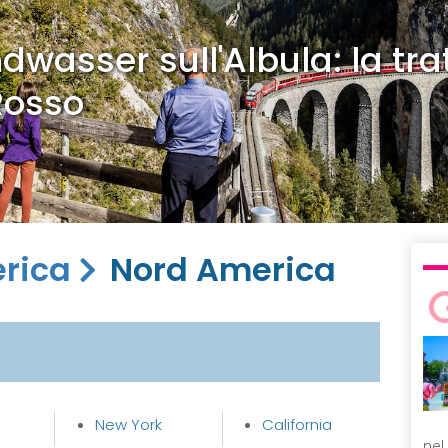
dwasser sull'Albula: la tra
Rosso
rica
Nord America
New York
California
nel