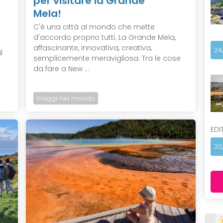
per visitare la Grande
Mela!
C'è una città al mondo che mette
d'accordo proprio tutti. La Grande Mela,
affascinante, innovativa, creativa,
24
l
semplicemente meravigliosa. Tra le cose
da fare a New ...
Viaggi nel mondo
EDI
20