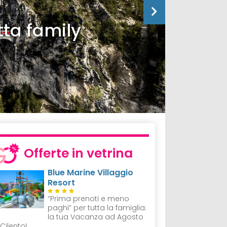
tta family
Offerte in vetrina
Blue Marine Villaggio
Resort
“Prima prenoti e meno
paghi” per tutta la famiglia:
la tua Vacanza ad Agosto
 Cilento!