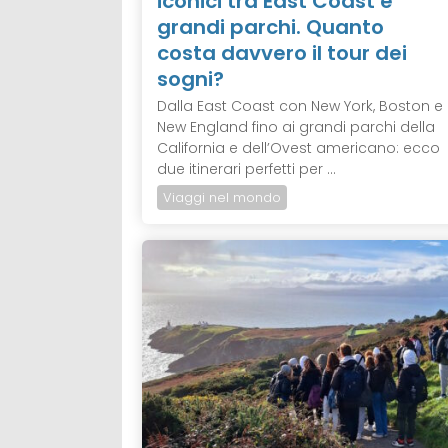
iconici tra East Coast e
grandi parchi. Quanto
costa davvero il tour dei
sogni?
Dalla East Coast con New York, Boston e i
New England fino ai grandi parchi della
California e dell’Ovest americano: ecco
due itinerari perfetti per ...
Viaggi nel mondo