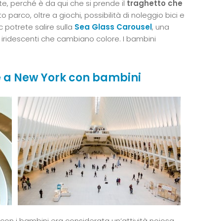
e, perché è da qui che si prende il
traghetto che
to parco, oltre a giochi, possibilità di noleggio bici e
ic potrete salire sulla
Sea Glass Carousel
, una
i iridescenti che cambiano colore. I bambini
are a New York con bambini
o con i bambini era considerata un’attività noiosa.