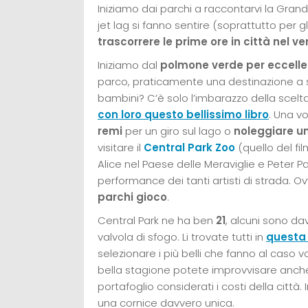
Iniziamo dai parchi a raccontarvi la Grand
jet lag si fanno sentire (soprattutto per g
trascorrere le prime ore in città nel v
Iniziamo dal
polmone verde per eccell
parco, praticamente una destinazione a sé
bambini? C’è solo l’imbarazzo della scelta.
con loro questo bellissimo libro
. Una v
remi
per un giro sul lago o
noleggiare un
visitare il
Central Park Zoo
(quello del f
Alice nel Paese delle Meraviglie e Peter
performance dei tanti artisti di strada.
parchi gioco
.
Central Park ne ha ben
21
, alcuni sono d
valvola di sfogo. Li trovate tutti in
questa 
selezionare i più belli che fanno al caso v
bella stagione potete improvvisare anc
portafoglio considerati i costi della città.
una cornice davvero unica.