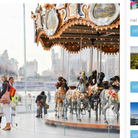
nel
01
01
01