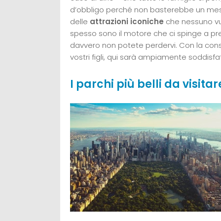
d’obbligo perché non basterebbe un mese
delle
attrazioni iconiche
che nessuno vu
spesso sono il motore che ci spinge a pr
davvero non potete perdervi. Con la con
vostri figli, qui sarà ampiamente soddisfa
I parchi più belli da visit