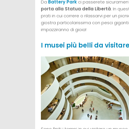
Da
Battery Park
ci passerete sicurament
porta alla Statua della Libertà
. In ques
prati in cui correre o rilassarvi per un picn
giostra particolarissima con pesci gigant
impazziranno di gioia!
I musei più belli da visit
Sono finiti i tempi in cui visitare un muse