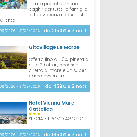
“Prima prenoti e meno
paghi” per tutta la famiglia:
la tua Vacanza ad Agosto
 Cilento!
da 2150€
x 7 notti
/08/2026 - 31/08/2026
Gitavillage Le Marze
Offerta fino a -10%: pineta di
oltre 20 ettari, accesso
diretto al mare e un super
parco avventura!
da 459€
x 3 notti
/06/2026 - 31/08/2026
Hotel Vienna Mare
Cattolica
S
SPECIALE PROMO AGOSTO
da 1850€
x 7 notti
/08/2026 - 31/08/2026