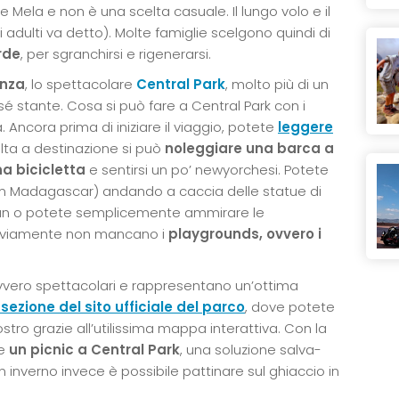
e Mela e non è una scelta casuale. Il lungo volo e il
li adulti va detto). Molte famiglie scelgono quindi di
erde
, per sgranchirsi e rigenerarsi.
enza
, lo spettacolare
Central Park
, molto più di un
 stante. Cosa si può fare a Central Park con i
 Ancora prima di iniziare il viaggio, potete
leggere
olta a destinazione si può
noleggiare una barca a
a bicicletta
e sentirsi un po’ newyorchesi. Potete
ilm Madagascar) andando a caccia delle statue di
 Pan o potete semplicemente ammirare le
 Ovviamente non mancano i
playgrounds, ovvero i
avvero spettacolari e rappresentano un’ottima
sezione del sito ufficiale del parco
, dove potete
ostro grazie all’utilissima mappa interattiva. Con la
he
un picnic a Central Park
, una soluzione salva-
 In inverno invece è possibile pattinare sul ghiaccio in