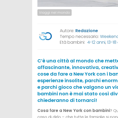
Viaggi nel mondo
Autore:
Redazione
Tempo necessario:
Weekend,
Età bambini:
4-12 anni
,
13-18
C’è una città al mondo che mette
affascinante, innovativa, creati
cose da fare a New York con i bamb
esperienze insolite, parchi enorm
e parchi gioco che valgono un vi
bambini non è mai stato così divert
chiederanno di tornarci!
Cosa fare a New York con bambini
? Qu
caso di dirlo – che tutte le famiglie si pon