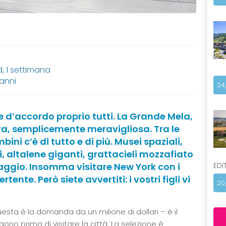
 1 settimana
 anni
24
 d’accordo proprio tutti. La Grande Mela,
va, semplicemente meravigliosa. Tra le
ini c’è di tutto e di più. Musei spaziali,
i, altalene giganti, grattacieli mozzafiato
aggio. Insomma visitare New York con i
EDI
ente. Però siete avvertiti: i vostri figli vi
20
esta è la domanda da un milione di dollari – è il
gono prima di visitare la città. La selezione è