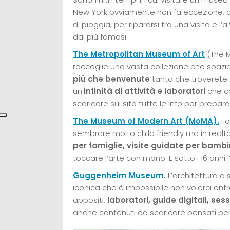
New York ovviamente non fa eccezione, anzi
di pioggia, per ripararsi tra una visita e l
dai più famosi.
The Metropolitan Museum of Art
(The M
raccoglie una vasta collezione che spazia d
più che benvenute
tanto che troverete m
un’
infinità di attività e laboratori
che ca
scaricare sul sito tutte le info per prepararv
The Museum of Modern Art (MoMA)
.
Fo
sembrare molto child friendly ma in real
per famiglie, visite guidate per bambi
toccare l’arte con mano. E sotto i 16 anni l
Guggenheim Museum.
L’architettura a 
iconica che è impossibile non volerci en
appositi,
laboratori, guide digitali, ses
anche contenuti da scaricare pensati per i