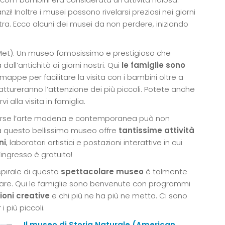
! Inoltre i musei possono rivelarsi preziosi nei giorni
’altra. Ecco alcuni dei musei da non perdere, iniziando
et). Un museo famosissimo e prestigioso che
all’antichità ai giorni nostri. Qui
le famiglie sono
appe per facilitare la visita con i bambini oltre a
ttureranno l’attenzione dei più piccoli. Potete anche
i alla visita in famiglia.
rse l’arte modena e contemporanea può non
tà questo bellissimo museo offre
tantissime attività
ni
, laboratori artistici e postazioni interattive in cui
’ingresso è gratuito!
spirale di questo
spettacolare museo
è talmente
trare. Qui le famiglie sono benvenute con programmi
sioni creative
e chi più ne ha più ne metta. Ci sono
 più piccoli.
Il museo di Storia Naturale (American