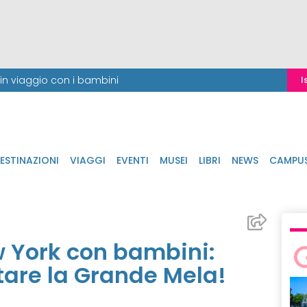
i in viaggio con i bambini
I
ESTINAZIONI
VIAGGI
EVENTI
MUSEI
LIBRI
NEWS
CAMPU
 York con bambini:
tare la Grande Mela!