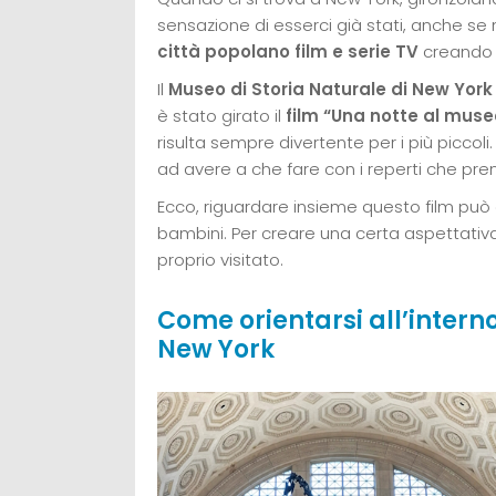
sensazione di esserci già stati, anche s
città popolano film e serie TV
creando 
Il
Museo di Storia Naturale di New York
è stato girato il
film “Una notte al muse
risulta sempre divertente per i più piccoli.
ad avere a che fare con i reperti che pre
Ecco, riguardare insieme questo film può
bambini. Per creare una certa aspettativ
proprio visitato.
Come orientarsi all’intern
New York