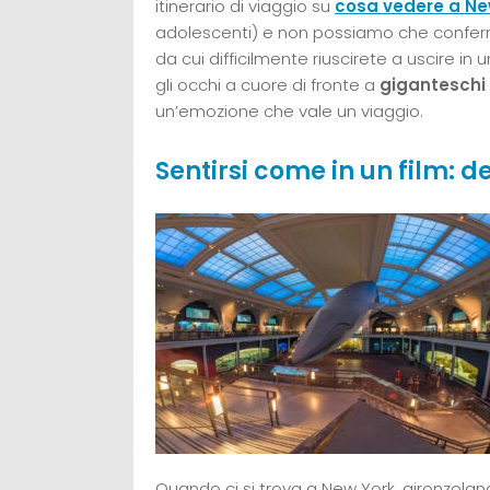
itinerario di viaggio su
cosa vedere a Ne
adolescenti) e non possiamo che conferm
da cui difficilmente riuscirete a uscire in u
gli occhi a cuore di fronte a
giganteschi s
un’emozione che vale un viaggio.
Sentirsi come in un film: d
Quando ci si trova a New York, gironzolan