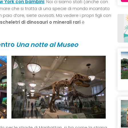
w York con bambini
. Noi ci siamo stati (anche con
are che si tratta di una specie di mondo incantato
n paio d’ore, siete avvisati. Ma vedere i propri figli con
cheletri di dinosauri o minerali rari
è
entro
Una notte al Museo
do per le strade di Manhattan, si ha come la strana