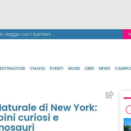
i in viaggio con i bambini
I
ESTINAZIONI
VIAGGI
EVENTI
MUSEI
LIBRI
NEWS
CAMPU
Naturale di New York:
ni curiosi e
nosauri