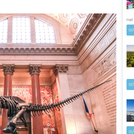
nel
01
01
01