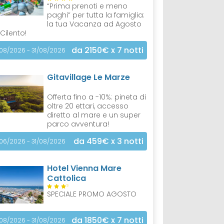
“Prima prenoti e meno
paghi” per tutta la famiglia:
la tua Vacanza ad Agosto
 Cilento!
da 2150€
x 7 notti
/08/2026 - 31/08/2026
Gitavillage Le Marze
Offerta fino a -10%: pineta di
oltre 20 ettari, accesso
diretto al mare e un super
parco avventura!
da 459€
x 3 notti
/06/2026 - 31/08/2026
Hotel Vienna Mare
Cattolica
S
SPECIALE PROMO AGOSTO
da 1850€
x 7 notti
/08/2026 - 31/08/2026