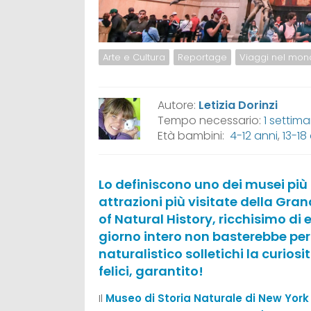
Arte e Cultura
Reportage
Viaggi nel mo
Autore:
Letizia Dorinzi
Tempo necessario:
1 settim
Età bambini:
4-12 anni
,
13-18
Lo definiscono uno dei musei più 
attrazioni più visitate della Gr
of Natural History, ricchisimo d
giorno intero non basterebbe per 
naturalistico solletichi la curiosit
felici, garantito!
Il
Museo di Storia Naturale di New York