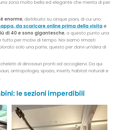
 una zona molto bella ed elegante che merita di per
 è enorme
, distribuito su cinque piani, di cui uno
appa, da scaricare online prima della visita
o
più di 40 e sono gigantesche
, a questo punto una
 tutto per motivi di tempo. Noi siamo rimasti
plorato solo una parte, questo per darvi un’idea di
heletri di dinosauri pronti ad accogliervi. Da qui
uri, antropologia, spazio, insetti, habitat naturali e
.
ini: le sezioni imperdibili