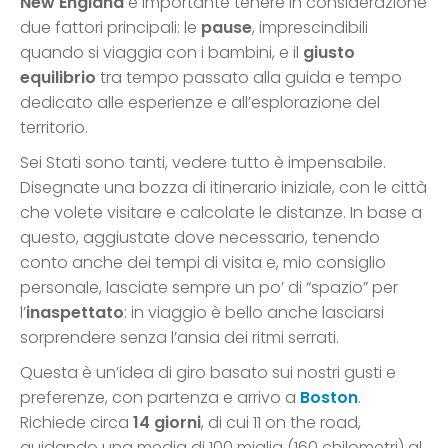
New England
è importante tenere in considerazione
due fattori principali: le
pause
, imprescindibili
quando si viaggia con i bambini, e il
giusto
equilibrio
tra tempo passato alla guida e tempo
dedicato alle esperienze e all’esplorazione del
territorio.
Sei Stati sono tanti, vedere tutto è impensabile.
Disegnate una bozza di itinerario iniziale, con le città
che volete visitare e calcolate le distanze. In base a
questo, aggiustate dove necessario, tenendo
conto anche dei tempi di visita e, mio consiglio
personale, lasciate sempre un po’ di “spazio” per
l’
inaspettato
: in viaggio è bello anche lasciarsi
sorprendere senza l’ansia dei ritmi serrati.
Questa è un’idea di giro basato sui nostri gusti e
preferenze, con partenza e arrivo a
Boston
.
Richiede circa
14 giorni
, di cui 11 on the road,
guidando una media di 100 miglia (160 chilometri) al