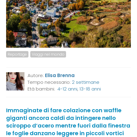
Reportage
Viaggi nel mondo
Autore:
Elisa Brenna
Tempo necessario:
2 settimane
Età bambini:
4-12 anni
,
13-18 anni
Immaginate di fare colazione con waffle
giganti ancora caldi da intingere nello
sciroppo d’acero mentre fuori dalla finestra
le foglie danzano leggere in piccoli vortici