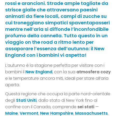
rossi e arancioni. Strade ampie tagliate da
strisce gialle che attraversano paesini
animati da fiere locali, campi di zucche su
cui troneggiano simpatici spaventapasseri
mentre nell’aria si diffonde l’inconfondibile
profumo della cannella. Tutto questo in un
viaggio on the road a ritmo lento per
assaporare l’essenza dell’autunno: il New
England con i bambini vi aspetta!
L’autunno è la stagione perfetta per visitare con i
bambini il
New England
, con la sua
atmosfera cozy
e le temperature ancora miti, ideali per stare all’aria
aperta.
Questa regione che occupa la parte nord-orientale
degli
Stati Uniti
, dallo stato di New York fino al
confine con il Canada, comprende
sei stati
—
Maine
,
Vermont
,
New Hampshire
,
Massachusetts
,