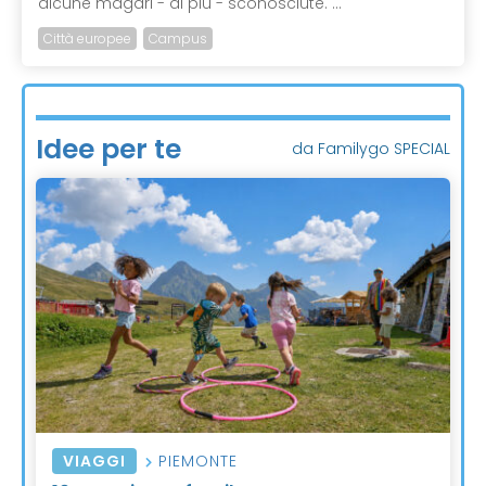
alcune magari - ai più - sconosciute. ...
Città europee
Campus
Idee per te
da Familygo SPECIAL
VIAGGI
PIEMONTE