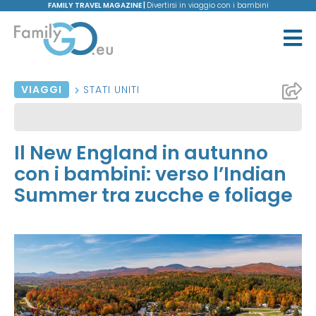
FAMILY TRAVEL MAGAZINE |
Divertirsi in viaggio con i bambini
VIAGGI
STATI UNITI
Il New England in autunno
con i bambini: verso l’Indian
Summer tra zucche e foliage