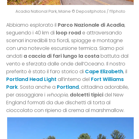
Acadia National Park, Maine © Depositphotos / f11photo
Abbiamo esplorato il
Parco Nazionale di Acadia
,
seguendo i 40 km di
loop road
e attraversando
scenari incredibili tra fiordi, spiagge e montagne
con una notevole escursione termica. Siamo poi
andati
a caccia di fari lungo la costa
battuta dal
vento e sferzata dalle onde dell’Oceano. Il nostro
preferito è stato il faro storico di
Cape Elizabeth
, il
Portland Head Light
all’interno del
Fort Williams
Park
. Sosta anche a
Portland
, cittadina adorabile,
per assaggiare i
whoopie
,
dolcetti tipici
del New
England formati da due dischetti di torta al
cioccolato con ripieno di crema al marshmallow.