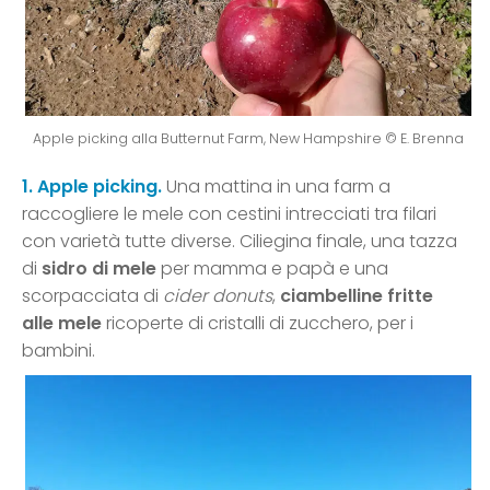
Apple picking alla Butternut Farm, New Hampshire © E. Brenna
1. Apple picking.
Una mattina in una farm a
raccogliere le mele con cestini intrecciati tra filari
con varietà tutte diverse. Ciliegina finale, una tazza
di
sidro di mele
per mamma e papà e una
scorpacciata di
cider donuts
,
ciambelline fritte
alle mele
ricoperte di cristalli di zucchero, per i
bambini.