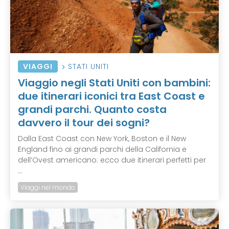
VIAGGI
STATI UNITI
Viaggio negli Stati Uniti con bambini:
due itinerari iconici tra East Coast e
grandi parchi. Quanto costa
davvero il tour dei sogni?
Dalla East Coast con New York, Boston e il New
England fino ai grandi parchi della California e
dell’Ovest americano: ecco due itinerari perfetti per
...
Viaggi nel mondo