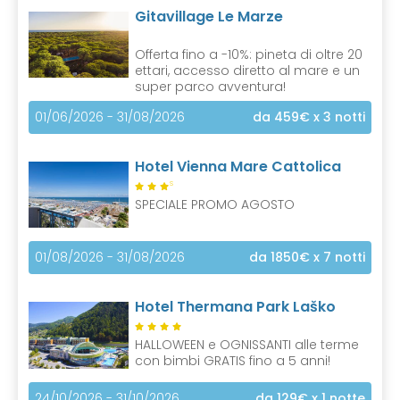
Gitavillage Le Marze
Offerta fino a -10%: pineta di oltre 20
ettari, accesso diretto al mare e un
super parco avventura!
01/06/2026 - 31/08/2026
da 459€
x 3 notti
Hotel Vienna Mare Cattolica
S
SPECIALE PROMO AGOSTO
01/08/2026 - 31/08/2026
da 1850€
x 7 notti
Hotel Thermana Park Laško
HALLOWEEN e OGNISSANTI alle terme
con bimbi GRATIS fino a 5 anni!
24/10/2026 - 31/10/2026
da 129€
x 1 notte