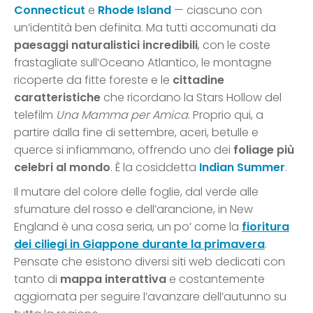
Connecticut
e
Rhode Island
— ciascuno con
un’identità ben definita. Ma tutti accomunati da
paesaggi naturalistici incredibili
, con le coste
frastagliate sull’Oceano Atlantico, le montagne
ricoperte da fitte foreste e le
cittadine
caratteristiche
che ricordano la Stars Hollow del
telefilm
Una Mamma per Amica
. Proprio qui, a
partire dalla fine di settembre, aceri, betulle e
querce si infiammano, offrendo uno dei
foliage più
celebri al mondo
. È la cosiddetta
Indian Summer
.
Il mutare del colore delle foglie, dal verde alle
sfumature del rosso e dell’arancione, in New
England è una cosa seria, un po’ come la
fioritura
dei ciliegi in Giappone durante la primavera
.
Pensate che esistono diversi siti web dedicati con
tanto di
mappa interattiva
e costantemente
aggiornata per seguire l’avanzare dell’autunno su