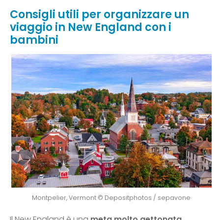
Consigli utili per organizzare un
viaggio in New England con i
bambini
Montpelier, Vermont © Depositphotos / sepavone
Il New England è una
meta molto gettonata