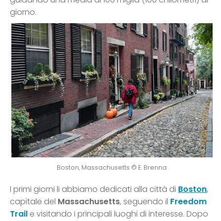
giorno.
Boston, Massachusetts © E. Brenna
I primi giorni li abbiamo dedicati alla città di
Boston
,
capitale del
Massachusetts
, seguendo il
Freedom
Trail
e visitando i principali luoghi di interesse. Dopo