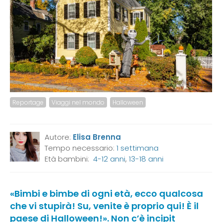
Reportage
Viaggi nel mondo
Halloween
Autore:
Elisa Brenna
Tempo necessario:
1 settimana
Età bambini:
4-12 anni
,
13-18 anni
«Bimbi e bimbe di ogni età, ecco qualcosa
che vi stupirà! Su, venite è proprio qui! È il
paese di Halloween!». Non c’è incipit