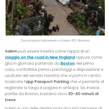
Decorazioni Halloween a Salem © E. Brenna
Salem
può essere inserita come tappa di un
viaggio on the road in New England
oppure come
gita in giornata partendo da
Boston
. Nel primo
caso, controllate prima i parcheggi a disposizione e
usufruite del servizio navetta che vi porta in centro.
Scaricate l’
app Passport Parking
che vi permette di
registrare la targa e pagare in anticipo. Se, invece,
partite da Boston, bastano circa
30-40 minuti di
treno
.
Salem è una delle destinazioni di punta nel mese di