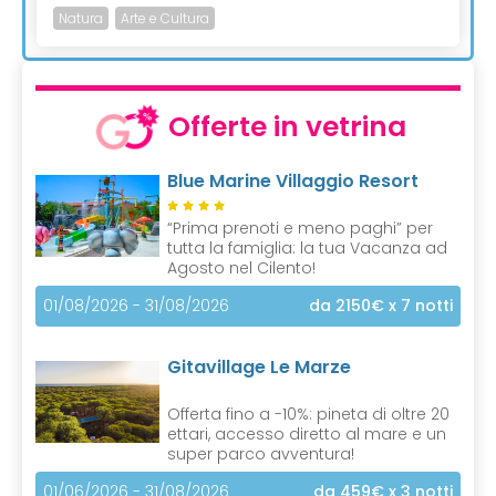
Natura
Arte e Cultura
Offerte in vetrina
Blue Marine Villaggio Resort
“Prima prenoti e meno paghi” per
tutta la famiglia: la tua Vacanza ad
Agosto nel Cilento!
01/08/2026 - 31/08/2026
da 2150€
x 7 notti
Gitavillage Le Marze
Offerta fino a -10%: pineta di oltre 20
ettari, accesso diretto al mare e un
super parco avventura!
01/06/2026 - 31/08/2026
da 459€
x 3 notti