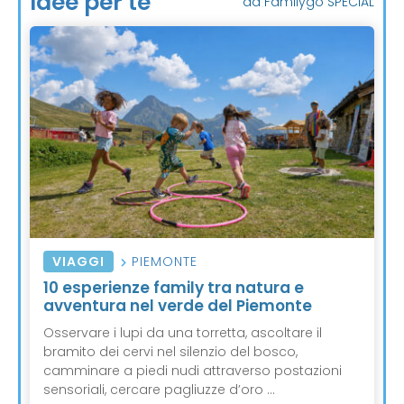
Idee per te
da Familygo SPECIAL
VIAGGI
PIEMONTE
10 esperienze family tra natura e
avventura nel verde del Piemonte
Osservare i lupi da una torretta, ascoltare il
bramito dei cervi nel silenzio del bosco,
camminare a piedi nudi attraverso postazioni
sensoriali, cercare pagliuzze d’oro ...