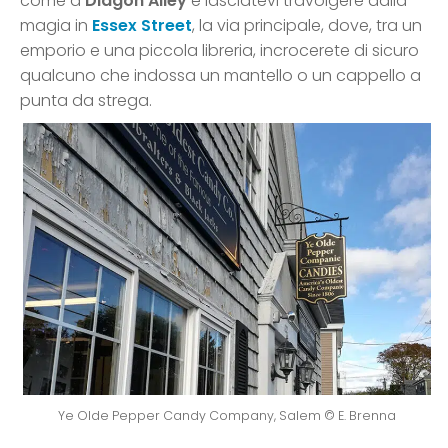
come a
Diagon Alley
e lasciatevi travolgere dalla
magia in
Essex Street
, la via principale, dove, tra un
emporio e una piccola libreria, incrocerete di sicuro
qualcuno che indossa un mantello o un cappello a
punta da strega.
Ye Olde Pepper Candy Company, Salem © E. Brenna