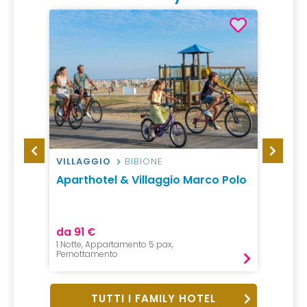
VILLAGGIO
BIBIONE
HOTEL
Aparthotel & Villaggio Marco Polo
Quell
da 91 €
da 23
1 Notte, Appartamento 5 pax,
1 Notte, 
Pernottamento
Mezza P
TUTTI I FAMILY HOTEL