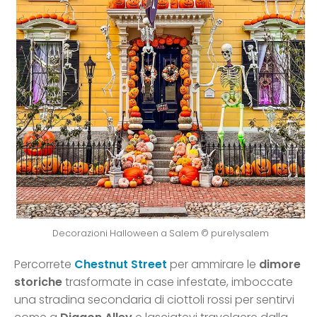
Decorazioni Halloween a Salem © purelysalem
Percorrete
Chestnut Street
per ammirare le
dimore
storiche
trasformate in case infestate, imboccate
una stradina secondaria di ciottoli rossi per sentirvi