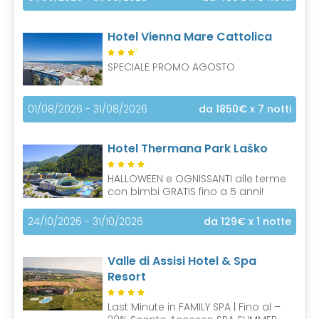
Hotel Vienna Mare Cattolica
S
SPECIALE PROMO AGOSTO
01/08/2026 - 31/08/2026
da 1850€
x 7 notti
Hotel Thermana Park Laško
HALLOWEEN e OGNISSANTI alle terme
con bimbi GRATIS fino a 5 anni!
24/10/2026 - 31/10/2026
da 129€
x 1 notte
Valle di Assisi Hotel & Spa
Resort
Last Minute in FAMILY SPA | Fino al –