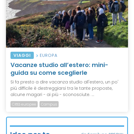
VIAGGI
EUROPA
Vacanze studio all’estero: mini-
guida su come sceglierle
Si fa presto a dire vacanza studio all'estero, un po'
più difficile è destreggiarsi tra le tante proposte,
alcune magari - ai più - sconosciute. ...
Città europee
Campus