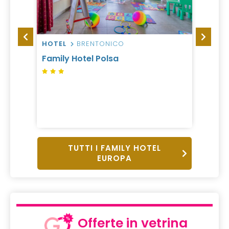
HOTEL
BRENTONICO
HOTEL
Family Hotel Polsa
Le Gi
Hotel
da 99
1 Notte,
B&B
TUTTI I FAMILY HOTEL
EUROPA
Offerte in vetrina