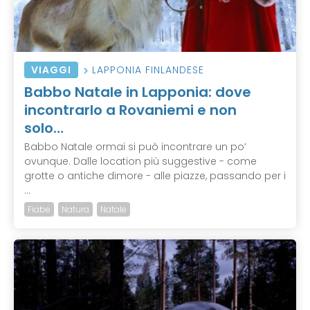
VIAGGI
LAPPONIA FINLANDESE
Babbo Natale in Lapponia: dove
incontrarlo a Rovaniemi e non
solo…
Babbo Natale ormai si può incontrare un po’
ovunque. Dalle location più suggestive - come
grotte o antiche dimore - alle piazze, passando per i
...
Fiabe
Natura
Natale