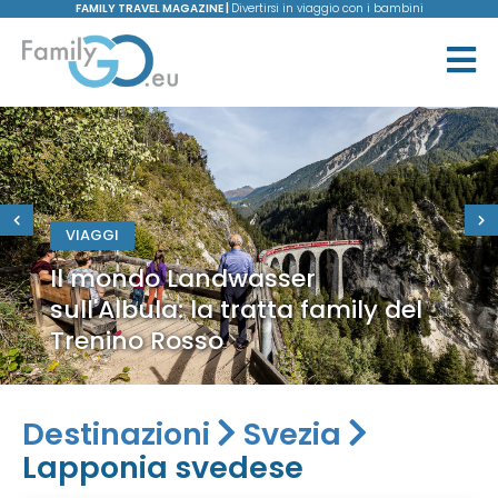
FAMILY TRAVEL MAGAZINE |
Divertirsi in viaggio con i bambini
VIAGGI
Il mondo Landwasser
sull'Albula: la tratta family del
Trenino Rosso
Destinazioni
Svezia
Lapponia svedese