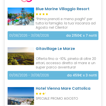
Blue Marine Villaggio Resort
“Prima prenoti e meno paghi” per
tutta la famiglia: la tua Vacanza ad
Agosto nel Cilento!
01/08/2026 - 31/08/2026
da 2150€
x 7 notti
Gitavillage Le Marze
Offerta fino a -10%: pineta di oltre 20
ettari, accesso diretto al mare e un
super parco avventura!
01/06/2026 - 31/08/2026
da 459€
x 3 notti
Hotel Vienna Mare Cattolica
S
SPECIALE PROMO AGOSTO