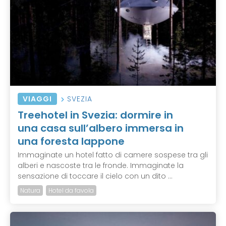
VIAGGI
SVEZIA
Treehotel in Svezia: dormire in
una casa sull’albero immersa in
una foresta lappone
Immaginate un hotel fatto di camere sospese tra gli
alberi e nascoste tra le fronde. Immaginate la
sensazione di toccare il cielo con un dito ...
Natura
Hotel da favola