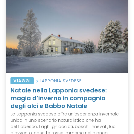
VIAGGI
LAPPONIA SVEDESE
Natale nella Lapponia svedese:
magia d’inverno in compagnia
degli alci e Babbo Natale
La Lapponia svedese offre un’esperienza invernale
unica in uno scenario naturalistico che ha
del fiabesco. Laghi ghiacciati, boschi innevati, luci
d’avvento, casette rosse immerse nel bianco, ...