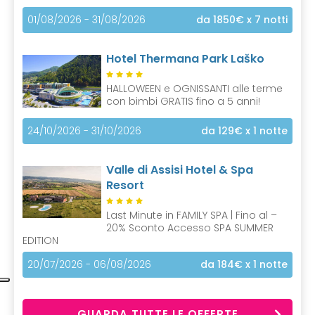
01/08/2026 - 31/08/2026
da 1850€
x 7 notti
Hotel Thermana Park Laško
HALLOWEEN e OGNISSANTI alle terme
con bimbi GRATIS fino a 5 anni!
24/10/2026 - 31/10/2026
da 129€
x 1 notte
Valle di Assisi Hotel & Spa
Resort
Last Minute in FAMILY SPA | Fino al –
20% Sconto Accesso SPA SUMMER
EDITION
20/07/2026 - 06/08/2026
da 184€
x 1 notte
GUARDA TUTTE LE OFFERTE