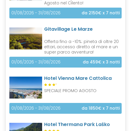
Agosto nel Cilento!
01/08/2026 - 31/08/2026
da 2150€
x 7 notti
Gitavillage Le Marze
Offerta fino a -10%: pineta di oltre 20
ettari, accesso diretto al mare e un
super parco avventura!
01/06/2026 - 31/08/2026
da 459€
x 3 notti
Hotel Vienna Mare Cattolica
S
SPECIALE PROMO AGOSTO
01/08/2026 - 31/08/2026
da 1850€
x 7 notti
Hotel Thermana Park Laško