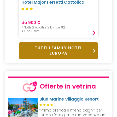
Hotel Major Ferretti Cattolica
Crown
da 900 €
da 85
7 Notti, 2 Adulti e 2 bimbi <12,
1 Notte,
All inclusive
Pernot
TUTTI I FAMILY HOTEL
EUROPA
Offerte in vetrina
Blue Marine Villaggio Resort
“Prima prenoti e meno paghi” per
tutta la famiglia: la tua Vacanza ad