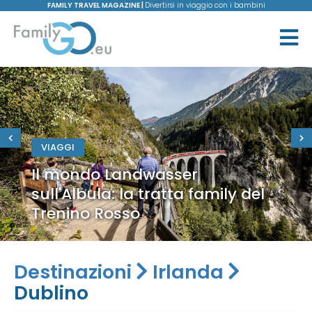
FAMILY TRAVEL MAGAZINE |
Divertirsi in viaggio con i bambini
VIAGGI
Il mondo Landwasser
sull'Albula: la tratta family del
Trenino Rosso
Destinazioni
Irlanda
Dublino