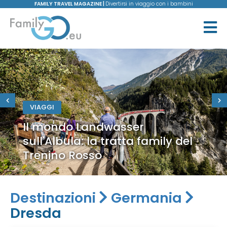
FAMILY TRAVEL MAGAZINE |
Divertirsi in viaggio con i bambini
VIAGGI
Il mondo Landwasser
sull'Albula: la tratta family del
Trenino Rosso
Destinazioni
Germania
Dresda