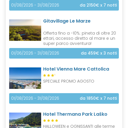
01/08/2026 - 31/08/2026
da 2150€
x 7 notti
Gitavillage Le Marze
Offerta fino a -10%: pineta di oltre 20
ettari, accesso diretto al mare e un
super parco avventura!
01/06/2026 - 31/08/2026
da 459€
x 3 notti
Hotel Vienna Mare Cattolica
S
SPECIALE PROMO AGOSTO
01/08/2026 - 31/08/2026
da 1850€
x 7 notti
Hotel Thermana Park Laško
HALLOWEEN e OGNISSANTI alle terme