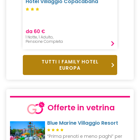
Hotel Villaggio Copacabana
Feuer
to
Resor
da 60 €
da 23
1 Notte, 1 Adulto,
1 Notte, 
Pensione Completa
Pension
TUTTI I FAMILY HOTEL
EUROPA
Offerte in vetrina
Blue Marine Villaggio Resort
“Prima prenoti e meno paghi” per