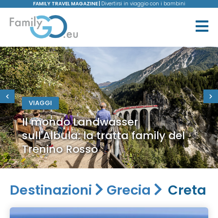
FAMILY TRAVEL MAGAZINE |
Divertirsi in viaggio con i bambini
VIAGGI
Il mondo Landwasser
sull'Albula: la tratta family del
Trenino Rosso
Destinazioni
Grecia
Creta