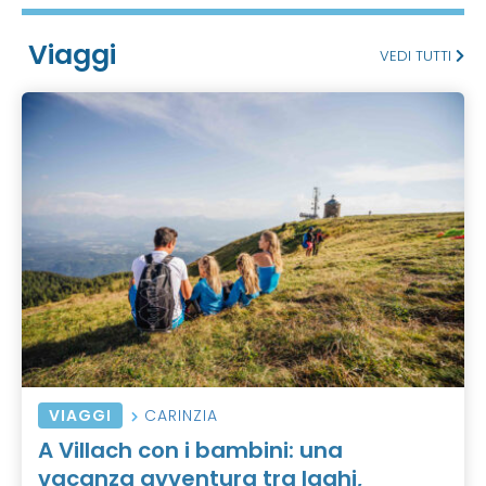
Viaggi
VEDI TUTTI
VIAGGI
CARINZIA
A Villach con i bambini: una
vacanza avventura tra laghi,