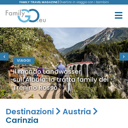
FAMILY TRAVEL MAGAZINE |
Divertirsi in viaggio con i bambini
VIAGGI
Il mondo Landwasser
sull'Albula: la tratta family del
Trenino Rosso
Destinazioni
Austria
Carinzia