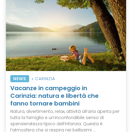
NEWS
CARINZIA
Vacanze in campeggio in
Carinzia: natura e libertà che
fanno tornare bambini
Natura, divertimento, relax, attività all’aria aperta per
tutta la famiglia e un’inconfondibile senso di
spensieratezza tipico dell’infanzia. Questa è
l’atmosfera che si respira nei bellissimi ...