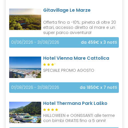
Gitavillage Le Marze
Offerta fino a -10%: pineta di oltre 20
ettari, accesso diretto al mare e un
super parco avventura!
01/06/2026 - 31/08/2026
da 459€
x 3 notti
Hotel Vienna Mare Cattolica
S
SPECIALE PROMO AGOSTO
01/08/2026 - 31/08/2026
da 1850€
x 7 notti
Hotel Thermana Park Laško
HALLOWEEN e OGNISSANTI alle terme
con bimbi GRATIS fino a 5 anni!