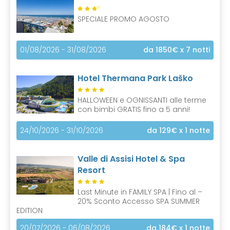
S
SPECIALE PROMO AGOSTO
01/08/2026 - 31/08/2026
da 1850€
x 7 notti
Hotel Thermana Park Laško
HALLOWEEN e OGNISSANTI alle terme
con bimbi GRATIS fino a 5 anni!
24/10/2026 - 31/10/2026
da 129€
x 1 notte
Valle di Assisi Hotel & Spa
Resort
Last Minute in FAMILY SPA | Fino al –
20% Sconto Accesso SPA SUMMER
EDITION
20/07/2026 - 06/08/2026
da 184€
x 1 notte