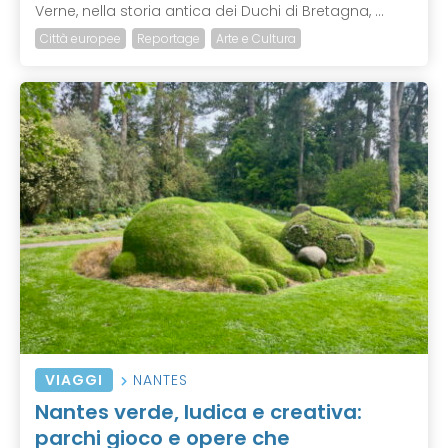
Verne, nella storia antica dei Duchi di Bretagna, ...
Città europee
Reportage
Arte e Cultura
VIAGGI
NANTES
Nantes verde, ludica e creativa:
parchi gioco e opere che