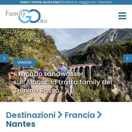
FAMILY TRAVEL MAGAZINE |
Divertirsi in viaggio con i bambini
VIAGGI
Il mondo Landwasser
sull'Albula: la tratta family del
Trenino Rosso
Destinazioni
Francia
Nantes