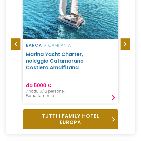
BARCA
CAMPANIA
VILLA
Marina Yacht Charter,
Campi
noleggio Catamarano
Costiera Amalfitana
da 5000 €
da 15 
7 Notti, 10/12 persone,
1 Notte,
Pernottamento
Pernot
TUTTI I FAMILY HOTEL
EUROPA