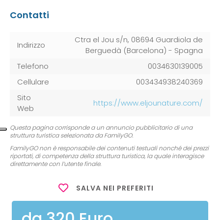
Contatti
Ctra el Jou s/n, 08694 Guardiola de
Indirizzo
Berguedà (Barcelona) - Spagna
Telefono
0034630139005
Cellulare
003434938240369
Sito
https://www.eljounature.com/
Web
Questa pagina corrisponde a un annuncio pubblicitario di una
struttura turistica selezionata da FamilyGO.
FamilyGO non è responsabile dei contenuti testuali nonché dei prezzi
riportati, di competenza della struttura turistica, la quale interagisce
direttamente con l’utente finale.
SALVA NEI PREFERITI
da 320 Euro