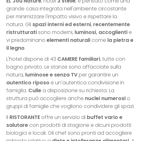
EL Jou Nature
, hotel
3 stelle
, è pensato come una
grande casa integrata nell'ambiente circostante
per minimizzare l'impatto visivo e rispettare la
natura. Gli
spazi interni ed esterni
,
recentemente
ristrutturati
sono moderni,
luminosi, accoglienti
e
vi predominano
elementi naturali
come
la pietra e
il legno
.
L'hotel dispone di 43
CAMERE familiari
, tutte con
bagno privato. Le stanze sono affacciate sulla
natura,
luminose e senza TV
per garantire un
autentico riposo
e un'autentica condivisione in
famiglia.
Culle
a disposizione su richiesta. La
struttura può accogliere anche
nuclei numerosi
o
gruppi di famiglie che vogliono condividere gli spazi.
Il
RISTORANTE
offre un servizio di
buffet vario e
salutare
con prodotti di stagione e alcuni prodotti
biologici e locali. Gli chef sono pronti ad accogliere
richieste relative a
diete e intolleranze alimentari
. A