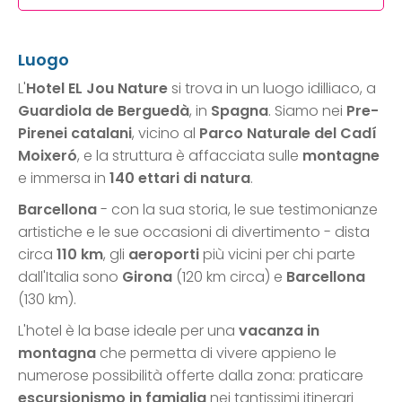
Luogo
L'
Hotel EL Jou Nature
si trova in un luogo idilliaco, a
Guardiola de Berguedà
, in
Spagna
. Siamo nei
Pre-
Pirenei catalani
, vicino al
Parco Naturale del Cadí
Moixeró
, e la struttura è affacciata sulle
montagne
e immersa in
140 ettari di natura
.
Barcellona
- con la sua storia, le sue testimonianze
artistiche e le sue occasioni di divertimento - dista
circa
110 km
, gli
aeroporti
più vicini per chi parte
dall'Italia sono
Girona
(120 km circa) e
Barcellona
(130 km).
L'hotel è la base ideale per una
vacanza in
montagna
che permetta di vivere appieno le
numerose possibilità offerte dalla zona: praticare
escursionismo in famiglia
nei tantissimi itinerari