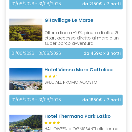
01/08/2026 - 31/08/2026
da 2150€
x 7 notti
Gitavillage Le Marze
Offerta fino a -10%: pineta di oltre 20
ettari, accesso diretto al mare e un
super parco avventura!
01/06/2026 - 31/08/2026
da 459€
x 3 notti
Hotel Vienna Mare Cattolica
S
SPECIALE PROMO AGOSTO
01/08/2026 - 31/08/2026
da 1850€
x 7 notti
Hotel Thermana Park Laško
HALLOWEEN e OGNISSANTI alle terme