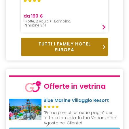
da 190 €
da 110
1 Notte, 2 Adulti + 1 Bambino,
1 Adulto
Pensione 3/4
Mezza P
TUTTI I FAMILY HOTEL
EUROPA
Offerte in vetrina
Blue Marine Villaggio Resort
“Prima prenoti e meno paghi” per
tutta la famiglia: la tua Vacanza ad
Agosto nel Cilento!