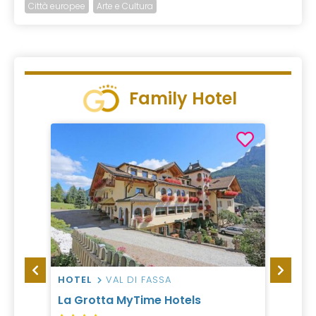
Città europee
Arte e Cultura
Family Hotel
HOTEL
VAL DI FASSA
HOTEL
La Grotta MyTime Hotels
Sport 