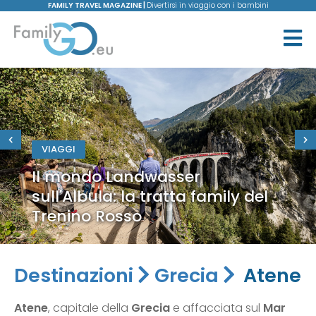
FAMILY TRAVEL MAGAZINE |
Divertirsi in viaggio con i bambini
VIAGGI
Il mondo Landwasser
sull'Albula: la tratta family del
Trenino Rosso
Destinazioni
Grecia
Atene
Atene
, capitale della
Grecia
e affacciata sul
Mar