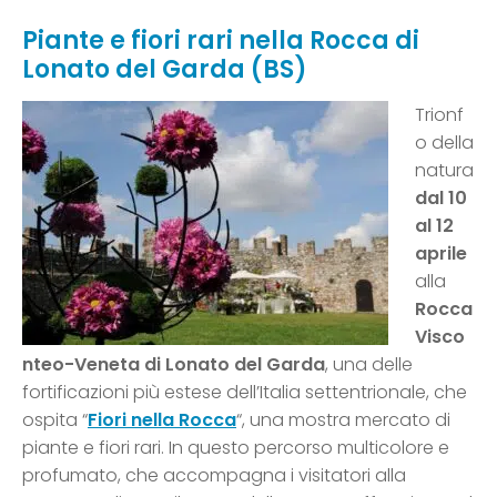
Piante e fiori rari nella Rocca di
Lonato del Garda (BS)
Trionf
o della
natura
dal 10
al 12
aprile
alla
Rocca
Visco
nteo-Veneta di Lonato del Garda
, una delle
fortificazioni più estese dell’Italia settentrionale, che
ospita “
Fiori nella Rocca
“, una mostra mercato di
piante e fiori rari. In questo percorso multicolore e
profumato, che accompagna i visitatori alla