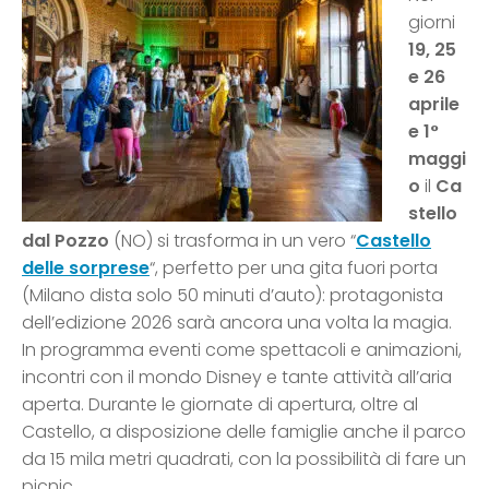
giorni
19,
25
e 26
aprile
e 1°
maggi
o
il
Ca
stello
dal Pozzo
(NO) si trasforma in un vero “
Castello
delle sorprese
“, perfetto per una gita fuori porta
(Milano dista solo 50 minuti d’auto): protagonista
dell’edizione 2026 sarà ancora una volta la magia.
In programma eventi come spettacoli e animazioni,
incontri con il mondo Disney e tante attività all’aria
aperta. Durante le giornate di apertura, oltre al
Castello, a disposizione delle famiglie anche il parco
da 15 mila metri quadrati, con la possibilità di fare un
picnic.