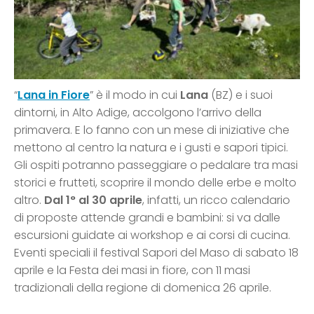
“
Lana in Fiore
” è il modo in cui
Lana
(BZ) e i suoi
dintorni, in Alto Adige, accolgono l’arrivo della
primavera. E lo fanno con un mese di iniziative che
mettono al centro la natura e i gusti e sapori tipici.
Gli ospiti potranno passeggiare o pedalare tra masi
storici e frutteti, scoprire il mondo delle erbe e molto
altro.
Dal 1° al 30 aprile
, infatti, un ricco calendario
di proposte attende grandi e bambini: si va dalle
escursioni guidate ai workshop e ai corsi di cucina.
Eventi speciali il festival Sapori del Maso di sabato 18
aprile e la Festa dei masi in fiore, con 11 masi
tradizionali della regione di domenica 26 aprile.