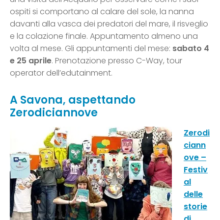
ospiti si comportano al calare del sole, la nanna
davanti alla vasca dei predatori del mare, il risveglio
e la colazione finale. Appuntamento almeno una
volta al mese. Gli appuntamenti del mese:
sabato 4
e 25 aprile
. Prenotazione presso C-Way, tour
operator dell’edutainment.
A Savona, aspettando
Zerodiciannove
Zerodi
ciann
ove –
Festiv
al
delle
storie
di