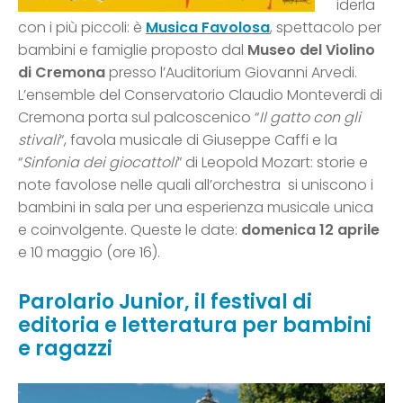
iderla
con i più piccoli: è
Musica Favolosa
, spettacolo per
bambini e famiglie proposto dal
Museo del Violino
di Cremona
presso l’Auditorium Giovanni Arvedi.
L’ensemble del Conservatorio Claudio Monteverdi di
Cremona porta sul palcoscenico “
Il gatto con gli
stivali
“, favola musicale di Giuseppe Caffi e la
“
Sinfonia dei giocattoli
” di Leopold Mozart: storie e
note favolose nelle quali all’orchestra si uniscono i
bambini in sala per una esperienza musicale unica
e coinvolgente. Queste le date:
domenica
12 aprile
e 10 maggio (ore 16).
Parolario Junior, il festival di
editoria e letteratura per bambini
e ragazzi