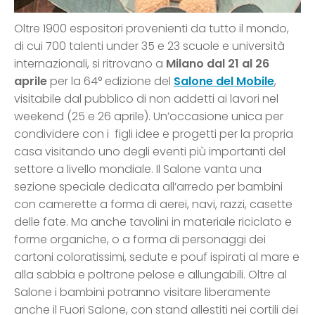
Oltre 1900 espositori provenienti da tutto il mondo,
di cui 700 talenti under 35 e 23 scuole e università
internazionali, si ritrovano a
Milano
dal 21 al 26
aprile
per la 64° edizione del
Salone del Mobile
,
visitabile dal pubblico di non addetti ai lavori nel
weekend (25 e 26 aprile). Un’occasione unica per
condividere con i figli idee e progetti per la propria
casa visitando uno degli eventi più importanti del
settore a livello mondiale. Il Salone vanta una
sezione speciale dedicata all’arredo per bambini
con camerette a forma di aerei, navi, razzi, casette
delle fate. Ma anche tavolini in materiale riciclato e
forme organiche, o a forma di personaggi dei
cartoni coloratissimi, sedute e pouf ispirati al mare e
alla sabbia e poltrone pelose e allungabili. Oltre al
Salone i bambini potranno visitare liberamente
anche il Fuori Salone, con stand allestiti nei cortili dei