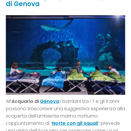
di Genova
All’
Acquario di
Genova
i bambini tra i 7 e gli 11 anni
possono trascorrere una suggestiva esperienza alla
scoperta dell’ambiente marino notturno.
L’appuntamento di “
Notte con gli squali
” prevede
una visita dell’Acquario per osservare come i suoi