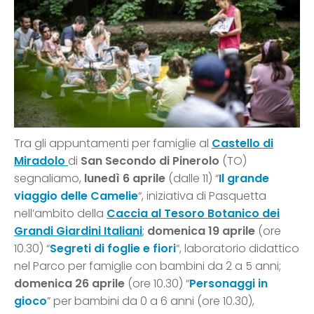
Tra gli appuntamenti per famiglie al
Castello di
Miradolo
di
San Secondo di Pinerolo
(TO)
segnaliamo,
lunedì 6 aprile
(dalle 11) “
Il grande
viaggio delle Camelie
“, iniziativa di Pasquetta
nell’ambito della
Caccia al Tesoro Botanico dei
Grandi Giardini Italiani
;
domenica 19 aprile
(ore
10.30) “
Segreti di foglie e fiori
“, laboratorio didattico
nel Parco per famiglie con bambini da 2 a 5 anni;
domenica 26 aprile
(ore 10.30) “
Personaggi in
gioco
” per bambini da 0 a 6 anni (ore 10.30),