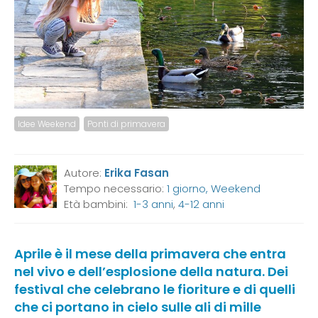
Idee Weekend
Ponti di primavera
Autore:
Erika Fasan
Tempo necessario:
1 giorno, Weekend
Età bambini:
1-3 anni
,
4-12 anni
Aprile è il mese della primavera che entra
nel vivo e dell’esplosione della natura. Dei
festival che celebrano le fioriture e di quelli
che ci portano in cielo sulle ali di mille