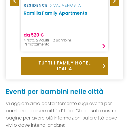
RESIDENCE
VAL VENOSTA
HOTEL
Ramilia Family Apartments
Hotel
da 520 €
da 13
4 Notti, 2 Adulti + 2 Bambini,
2 Notti,
Pernottamento
B&B
TUTTI I FAMILY HOTEL
ITALIA
Eventi per bambini nelle città
Vi aggiorniamo costantemente sugli eventi per
bambini di alcune città d’Italia. Clicca sulla nostre
pagine per avere più informazioni sulla città dove
vivi o dove intendi andare: