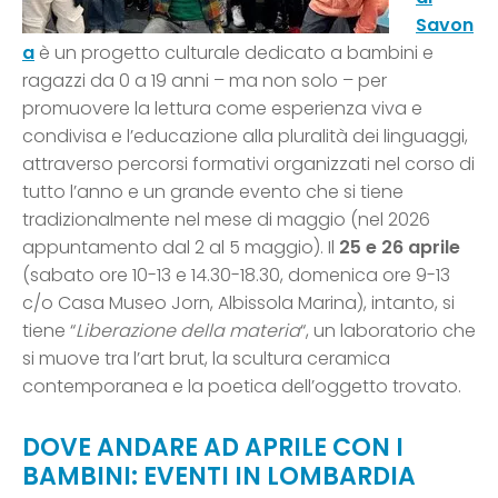
Savon
a
è un progetto culturale dedicato a bambini e
ragazzi da 0 a 19 anni – ma non solo – per
promuovere la lettura come esperienza viva e
condivisa e l’educazione alla pluralità dei linguaggi,
attraverso percorsi formativi organizzati nel corso di
tutto l’anno e un grande evento che si tiene
tradizionalmente nel mese di maggio (nel 2026
appuntamento dal 2 al 5 maggio). Il
25 e 26 aprile
(sabato ore 10-13 e 14.30-18.30, domenica ore 9-13
c/o Casa Museo Jorn, Albissola Marina), intanto, si
tiene “
Liberazione della materia
“, un laboratorio che
si muove tra l’art brut, la scultura ceramica
contemporanea e la poetica dell’oggetto trovato.
DOVE ANDARE AD APRILE CON I
BAMBINI: EVENTI IN LOMBARDIA