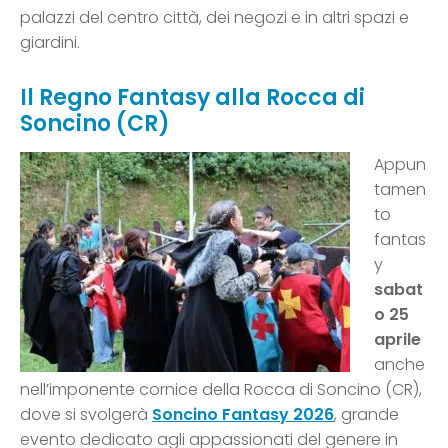
palazzi del centro città, dei negozi e in altri spazi e
giardini.
Il Regno Fantasy alla Rocca di
Soncino
(CR)
Appun
tamen
to
fantas
y
sabat
o 25
aprile
anche
nell’imponente cornice della Rocca di Soncino (CR),
dove si svolgerà
Soncino Fantasy 2026
, grande
evento dedicato agli appassionati del genere in