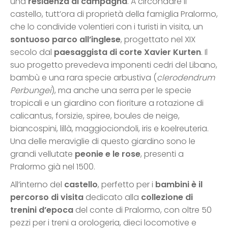
una
residenza di campagna
. A circondare il
castello, tutt’ora di proprietà della famiglia Pralormo,
che lo condivide volentieri con i turisti in visita, un
sontuoso parco all’inglese
, progettato nel XIX
secolo dal
paesaggista di corte Xavier Kurten
. Il
suo progetto prevedeva imponenti cedri del Libano,
bambù e una rara specie arbustiva (
clerodendrum
Perbungei
), ma anche una serra per le specie
tropicali e un giardino con fioriture a rotazione di
calicantus, forsizie, spiree, boules de neige,
biancospini, lillà, maggiociondoli, iris e koelreuteria.
Una delle meraviglie di questo giardino sono le
grandi vellutate
peonie e le rose
, presenti a
Pralormo già nel 1500.
All’interno del
castello
, perfetto per i
bambini è il
percorso di visita
dedicato alla
collezione di
trenini d’epoca
del conte di Pralormo, con oltre 50
pezzi per i treni a orologeria, dieci locomotive e