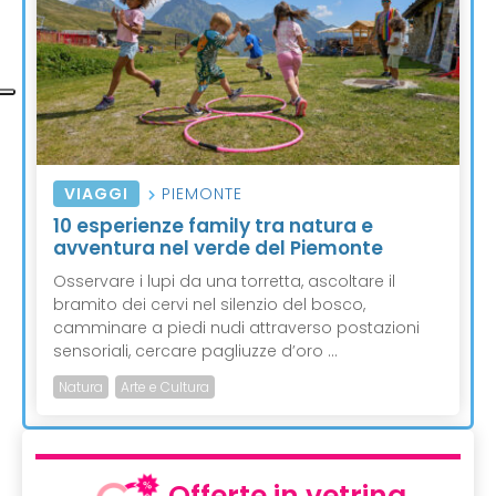
VIAGGI
PIEMONTE
10 esperienze family tra natura e
avventura nel verde del Piemonte
Osservare i lupi da una torretta, ascoltare il
bramito dei cervi nel silenzio del bosco,
camminare a piedi nudi attraverso postazioni
sensoriali, cercare pagliuzze d’oro ...
Natura
Arte e Cultura
Offerte in vetrina