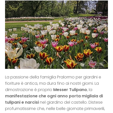
La passione della famiglia Pralormo per giardini e
fioriture è antica, ma dura fino ai nostri giorni. La
dimostrazione è proprio
Messer
Tulipano
, la
manifestazione che ogni anno porta migliaia di
tulipani e narcisi
nel giardino del castello. Distese
profumatissime che, nelle belle giornate primaverili,