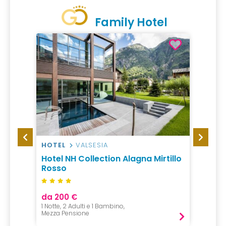
Family Hotel
HOTEL
VALSESIA
VILLA
bania
Hotel NH Collection Alagna Mirtillo
Conti
Rosso
da 200 €
da 70
1 Notte, 2 Adulti e 1 Bambino,
1 Notte 
Mezza Pensione
Pernot