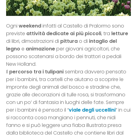
Ogni
weekend
infatti al Castello di Pralormo sono
previste
attività dedicate ai più piccoli
, tra
letture
di libri, dimostrazioni di
pittura
o di
intaglio del
legno
e
animazione
per giovani agricoltori, che
possono scatenarsi a bordo dei trattori a pedali
New Holland.
Il
percorso tra i tulipani
sembra davvero pensato
per i bambini, tra cartelli che aiutano a scoprire le
impronte degli animali del bosco e stradine che,
grazie alle decorazioni di tulle rosa, si trasformano
con un po’ di fantasia in luoghi delle fate. Sempre
per i bambini è pensato il “
viale degli uccellini
” in cui
si racconta cosa mangiano i pennuti, che nidi
fanno e si può leggere una fiaba illustrata presa
dalla biblioteca del Castello che contiene libri dal