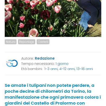
Natura
Reportage
Castelli
Autore:
Redazione
Tempo necessario:
1 giorno
Età bambini:
1-3 anni
,
4-12 anni
,
13-18 anni
Se amate i tulipani non potete perdere, a
poche decine di chilometri da Torino, la
manifestazione che ogni primavera colora i
giardini del Castello di Pralormo con