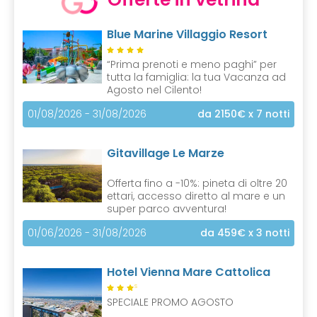
Blue Marine Villaggio Resort
“Prima prenoti e meno paghi” per
tutta la famiglia: la tua Vacanza ad
Agosto nel Cilento!
01/08/2026 - 31/08/2026
da 2150€
x 7 notti
Gitavillage Le Marze
Offerta fino a -10%: pineta di oltre 20
ettari, accesso diretto al mare e un
super parco avventura!
01/06/2026 - 31/08/2026
da 459€
x 3 notti
Hotel Vienna Mare Cattolica
S
SPECIALE PROMO AGOSTO