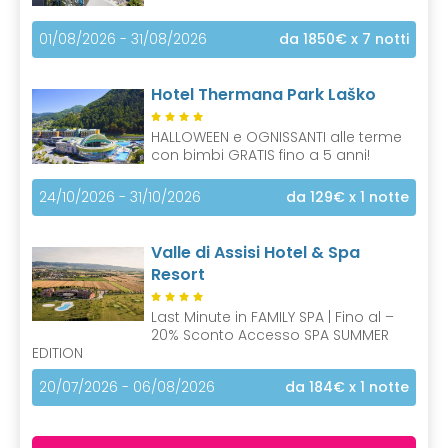
01/08/2026 - 31/08/2026
da 1850€
x 7 notti
Hotel Thermana Park Laško
HALLOWEEN e OGNISSANTI alle terme
con bimbi GRATIS fino a 5 anni!
24/10/2026 - 31/10/2026
da 129€
x 1 notte
Valle di Assisi Hotel & Spa
Resort
Last Minute in FAMILY SPA | Fino al –
20% Sconto Accesso SPA SUMMER
EDITION
20/07/2026 - 06/08/2026
da 184€
x 1 notte