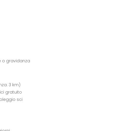
e o gravidanza
anza: 3 km)
ici gratuito
noleggio sci
giorni