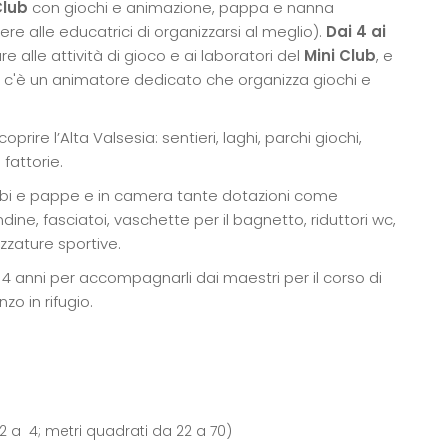
Club
con giochi e animazione, pappa e nanna
e alle educatrici di organizzarsi al meglio).
Dai 4 ai
alle attività di gioco e ai laboratori del
Mini Club
, e
c'è un animatore dedicato che organizza giochi e
prire l’Alta Valsesia: sentieri, laghi, parchi giochi,
fattorie.
i e pappe e in camera tante dotazioni come
ine, fasciatoi, vaschette per il bagnetto, riduttori wc,
zzature sportive.
 4 anni per accompagnarli dai maestri per il corso di
zo in rifugio.
2 a 4; metri quadrati da 22 a 70)