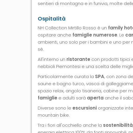
sentieri di montagna e in funivia, molte dell
Ospitalità
NH Collection Mirtillo Rosso è un
family hote
ospitare anche
famiglie numerose
. Le
cam
ambienti, uno solo per i bambini e uno per
sé.
All'interno un
ristorante
con prodotti tipici 
nebbioli Piemontesi e una scelta delle miglior
Particolarmente curata la
SPA
, con zona de
saune e bagno turco, vasca di galleggiamen
spazio relax, angolo tisaneria, cabine per 
famiglie
e adulti sarà
aperta
anche il sab
Diverse sono le
escursioni
organizzate inte
mountain bike.
Tra i fiori all'occhiello anche la
sostenibilità
energia elettrica 100% da fonti rinnovabili, p