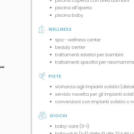
piscina coperta con area bambini
piscina all'aperto
piscina baby
WELLNESS
spa - wellness center
beauty center
trattamenti estetici per bambini
trattamenti specifici per neomamm
PISTE
vicinanza agli impianti sciistici (dist
servizio navetta per gli impianti sciist
convenzioni con impianti sciistici o 
GIOCHI
baby-care (0-1)
baby-club (1-3) dalle 10 alle 22 tutti i 