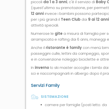
piccoli
da 1 a 3 anni
, c'è il servizio di
Baby 
(quest'ultimo su prenotazione, per permetter
12 anni
invece i bambini possono partecipare 
per i più grandi il
Teen Club
dai
9 ai 12 anni
attività speciali.
Numerose le
gite
a misura di famiglia per sco
arrampicata e rafting dai 6 anni, maneggi e 
Anche il
ristorante è family
con menù bimb
passeggini culle, lettini da campeggio, spond
e in convenzione noleggio biciclette e attre
In
inverno
lo ski master accoglie i bimbi dai
sci e riaccompagnarli in albergo dopo il pran
Servizi Family
SISTEMAZIONE
camere per famiglie (posti letto: da 