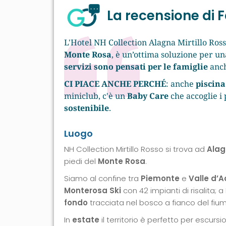
La recensione di
L'Hotel NH Collection Alagna Mirtillo Ros
Monte Rosa
, è un’ottima soluzione per u
servizi sono pensati per le famiglie
anc
CI PIACE ANCHE PERCHÉ
: anche
piscina
miniclub, c'è un
Baby Care
che accoglie i 
sostenibile
.
Luogo
NH Collection Mirtillo Rosso si trova ad
Alag
piedi del
Monte Rosa
.
Siamo al confine tra
Piemonte
e
Valle d’
Monterosa Ski
con 42 impianti di risalita; 
fondo
tracciata nel bosco a fianco del fium
In
estate
il territorio è perfetto per escurs