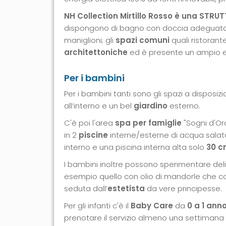
NH Collection Mirtillo Rosso è una STRUT
dispongono di bagno con doccia adeguata 
maniglioni; gli
spazi comuni
quali ristorant
architettoniche
ed è presente un ampio
Per i bambini
Per i bambini tanti sono gli spazi a disposiz
all’interno e un bel
giardino
esterno.
C'è poi l'area
spa per famiglie
"Sogni d'Or
in 2
piscine
interne/esterne di acqua salat
interno e una piscina interna alta solo
30 
I bambini inoltre possono sperimentare deli
esempio quello con olio di mandorle che con
seduta dall’
estetista
da vere principesse.
Per gli infanti c'è il
Baby Care
da
0 a 1 ann
prenotare il servizio almeno una settimana pri