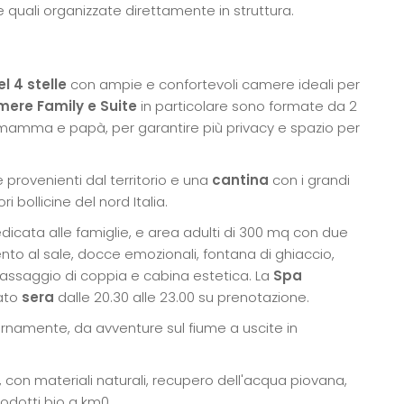
e quali organizzate direttamente in struttura.
l 4 stelle
con ampie e confortevoli camere ideali per
ere Family e Suite
in particolare sono formate da 2
 mamma e papà, per garantire più privacy e spazio per
e provenienti dal territorio e una
cantina
con i grandi
i bollicine del nord Italia.
dicata alle famiglie, e area adulti di 300 mq con due
to al sale, docce emozionali, fontana di ghiaccio,
massaggio di coppia e cabina estetica. La
Spa
ato
sera
dalle 20.30 alle 23.00 su prenotazione.
rnamente, da avventure sul fiume a uscite in
, con materiali naturali, recupero dell'acqua piovana,
rodotti bio a km0.