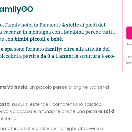
 FamilyGO
so,
Family hotel in Piemonte
4 stelle
ai piedi del
na vacanza in montagna con i bambini, perché tutti i
he con
bimbi piccoli e bebè
.
Sta
 e spa
sono formato
family
; oltre alle attività del
ti 
piccolini a partire
da 0 a 1 anno
; la struttura è
eco-
Per
con
na Valsesia
, un piccolo paese di origine Walser ai
Aosta
, su cui si estende il comprensorio sciistico
a Riva Valdobbia è in funzione anche una pista di
sci di
e Sesia.
ioni naturalistiche anche per famiglie attraverso i