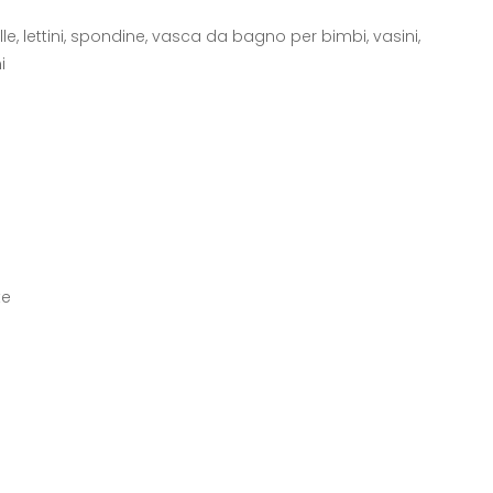
lle, lettini, spondine, vasca da bagno per bimbi, vasini,
i
te