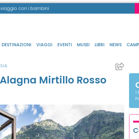
in viaggio con i bambini
DESTINAZIONI
VIAGGI
EVENTI
MUSEI
LIBRI
NEWS
CAMP
SIA
 Alagna Mirtillo Rosso
1
P
C