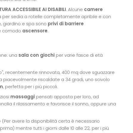
TURA ACCESSIBILE AI DISABILI
. Alcune
camere
per sedia a rotelle completamente apribile e con
e, giardino e spa sono
privi di barriere
 e comodo
ascensore
.
ione: una
sala con giochi
per varie fasce di età
o", recentemente rinnovata, 400 mq dove sguazzare
a piacevolmente riscaldate a 34 gradi, uno scivolo
cm
, perfetta per i più piccoli.
ziosi
massaggi
pensati apposta per loro, ad
cilia il rilassamento e favorisce il sonno, oppure una
o
(Per avere la disponibilità certa è necessario
ma) mentre tutti i giorni dalle 10 alle 22, per i più