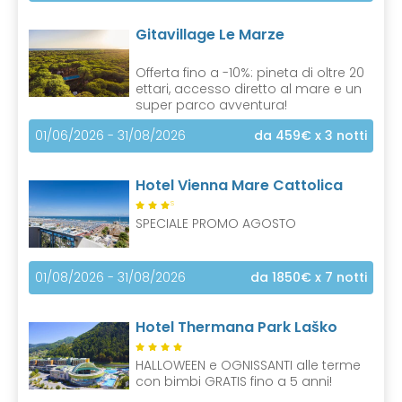
Gitavillage Le Marze
Offerta fino a -10%: pineta di oltre 20
ettari, accesso diretto al mare e un
super parco avventura!
01/06/2026 - 31/08/2026
da 459€
x 3 notti
Hotel Vienna Mare Cattolica
S
SPECIALE PROMO AGOSTO
01/08/2026 - 31/08/2026
da 1850€
x 7 notti
Hotel Thermana Park Laško
HALLOWEEN e OGNISSANTI alle terme
con bimbi GRATIS fino a 5 anni!