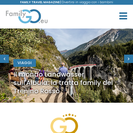
FAMILY TRAVEL MAGAZINE |
Divertirsi in viaggio con i bambini
VIAGGI
Il mondo Landwasser
sull'Albula: la tratta family del
Trenino Rosso