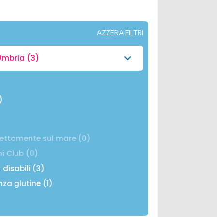
AZZERA FILTRI
Umbria
(3)
)
rettamente sul mare (0)
ni Club (0)
 disabili (3)
nza glutine (1)