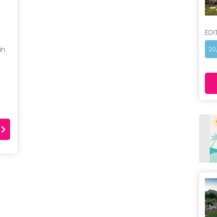
EDI
in
20