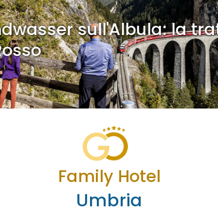
dwasser sull'Albula: la tra
Rosso
Family Hotel
Umbria