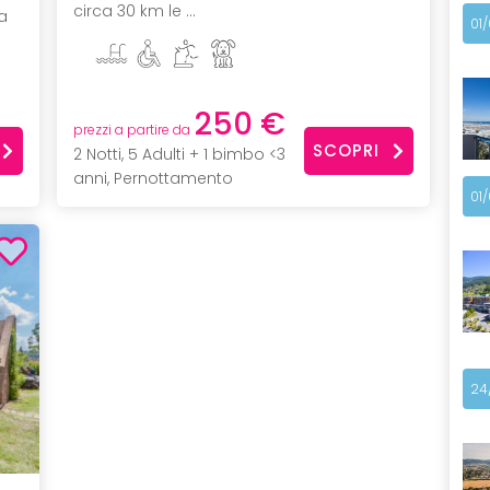
circa 30 km le ...
a
01
250 €
prezzi a partire da
SCOPRI
2 Notti, 5 Adulti + 1 bimbo <3
anni, Pernottamento
01
24