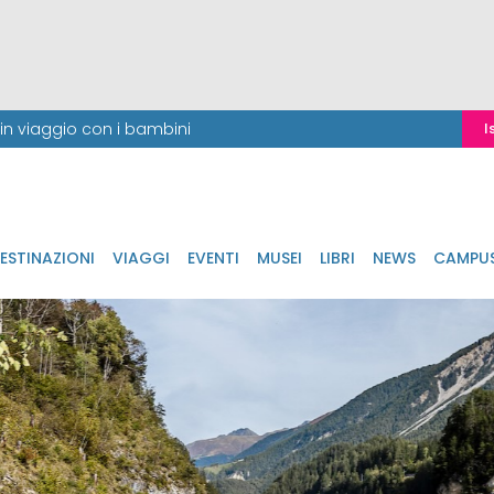
i in viaggio con i bambini
I
ESTINAZIONI
VIAGGI
EVENTI
MUSEI
LIBRI
NEWS
CAMPU