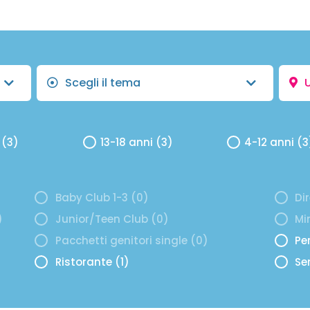
Scegli il tema
 (3)
13-18 anni (3)
4-12 anni (3
Baby Club 1-3 (0)
Di
)
Junior/Teen Club (0)
Mi
Pacchetti genitori single (0)
Per
Ristorante (1)
Se