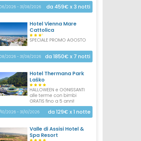
da 459€
x 3 notti
/06/2026 - 31/08/2026
Hotel Vienna Mare
Cattolica
S
SPECIALE PROMO AGOSTO
da 1850€
x 7 notti
/08/2026 - 31/08/2026
Hotel Thermana Park
Laško
HALLOWEEN e OGNISSANTI
alle terme con bimbi
GRATIS fino a 5 anni!
da 129€
x 1 notte
/10/2026 - 31/10/2026
Valle di Assisi Hotel &
Spa Resort