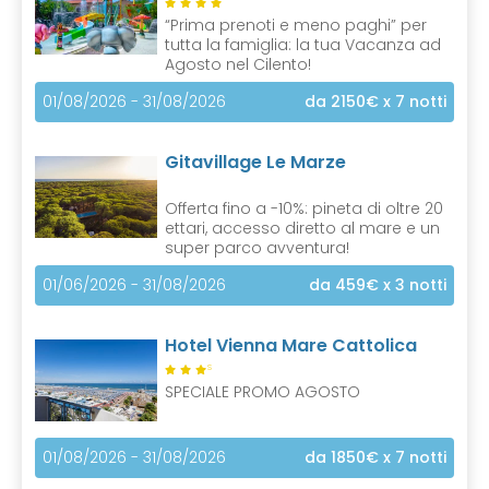
)
“Prima prenoti e meno paghi” per
tutta la famiglia: la tua Vacanza ad
Agosto nel Cilento!
01/08/2026 - 31/08/2026
da 2150€
x 7 notti
Gitavillage Le Marze
Offerta fino a -10%: pineta di oltre 20
ettari, accesso diretto al mare e un
super parco avventura!
01/06/2026 - 31/08/2026
da 459€
x 3 notti
Hotel Vienna Mare Cattolica
S
SPECIALE PROMO AGOSTO
01/08/2026 - 31/08/2026
da 1850€
x 7 notti