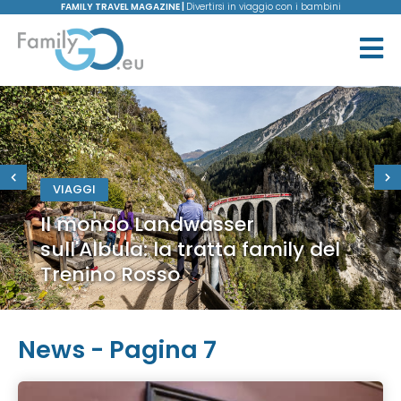
FAMILY TRAVEL MAGAZINE |
Divertirsi in viaggio con i bambini
VIAGGI
Il mondo Landwasser
sull'Albula: la tratta family del
Trenino Rosso
News - Pagina 7