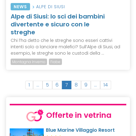
NEWS
ALPE DI SIUSI
Alpe di Siusi: lo sci dei bambini
divertente e sicuro con le
streghe
Chi l’ha detto che le streghe sono esseri cattivi
intenti solo a lanciare malefici? Sull’Alpe di Siusi, ad
esempio, le streghe sono le custodi della ...
Montagna Inverno
Fiabe
(
1
…
5
6
7
8
9
…
14
c
u
r
r
Offerte in vetrina
e
n
Blue Marine Villaggio Resort
t