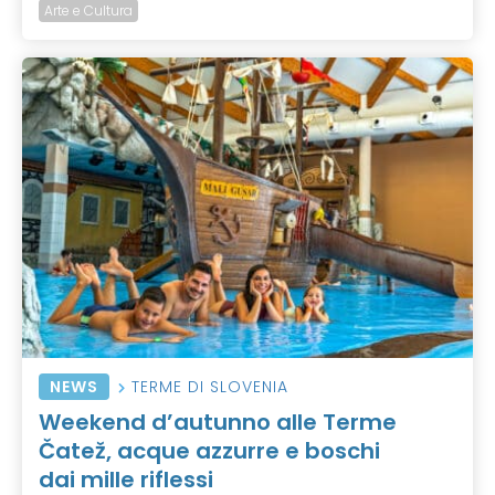
Arte e Cultura
NEWS
TERME DI SLOVENIA
Weekend d’autunno alle Terme
Čatež, acque azzurre e boschi
dai mille riflessi