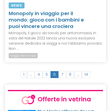
NEWS
Monopoly in viaggio per il
mondo: gioca con i bambini e
puoi vincere una crociera
Monopoly, il gioco da tavolo per antonomasia, in
vista del Natale 2022 lancia una nuova esclusiva
versione dedicata ai viaggi e noi l'abbiamo provata.
Non ...
Viaggi nel mondo
(
1
…
4
5
6
7
8
…
14
c
u
r
r
Offerte in vetrina
e
n