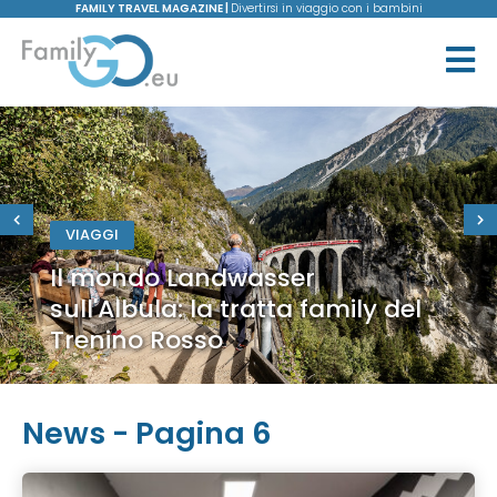
FAMILY TRAVEL MAGAZINE |
Divertirsi in viaggio con i bambini
VIAGGI
Il mondo Landwasser
sull'Albula: la tratta family del
Trenino Rosso
News - Pagina 6