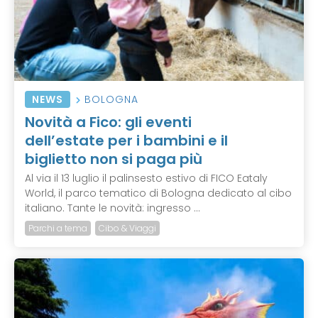
NEWS
BOLOGNA
Novità a Fico: gli eventi
dell’estate per i bambini e il
biglietto non si paga più
Al via il 13 luglio il palinsesto estivo di FICO Eataly
World, il parco tematico di Bologna dedicato al cibo
italiano. Tante le novità: ingresso ...
Parchi a tema
Cibo & Viaggi