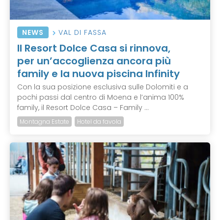
NEWS
VAL DI FASSA
Il Resort Dolce Casa si rinnova,
per un’accoglienza ancora più
family e la nuova piscina Infinity
Con la sua posizione esclusiva sulle Dolomiti e a
pochi passi dal centro di Moena e l’anima 100%
family, il Resort Dolce Casa – Family ...
Montagna Estate
Hotel da favola