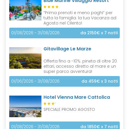
Blue Marine Villaggio Resort
t
)
“Prima prenoti e meno paghi” per
tutta la famiglia: la tua Vacanza ad
Agosto nel Cilento!
01/08/2026 - 31/08/2026
da 2150€
x 7 notti
Gitavillage Le Marze
Offerta fino a -10%: pineta di oltre 20
ettari, accesso diretto al mare e un
super parco avventura!
01/06/2026 - 31/08/2026
da 459€
x 3 notti
Hotel Vienna Mare Cattolica
S
SPECIALE PROMO AGOSTO
01/08/2026 - 31/08/2026
da 1850€
x 7 notti