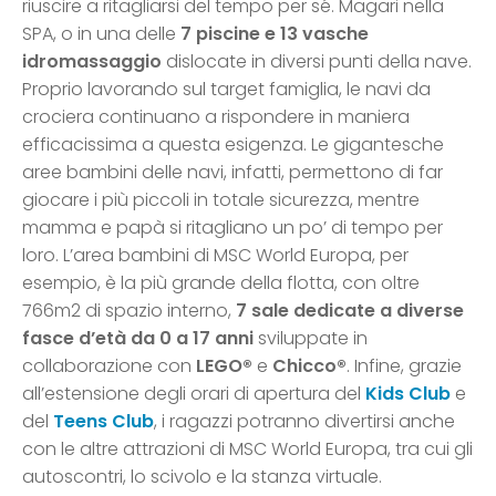
riuscire a ritagliarsi del tempo per sé. Magari nella
SPA, o in una delle
7 piscine e 13 vasche
idromassaggio
dislocate in diversi punti della nave.
Proprio lavorando sul target famiglia, le navi da
crociera continuano a rispondere in maniera
efficacissima a questa esigenza. Le gigantesche
aree bambini delle navi, infatti, permettono di far
giocare i più piccoli in totale sicurezza, mentre
mamma e papà si ritagliano un po’ di tempo per
loro. L’area bambini di MSC World Europa, per
esempio, è la più grande della flotta, con oltre
766m2 di spazio interno,
7 sale dedicate a diverse
fasce d’età da 0 a 17 anni
sviluppate in
collaborazione con
LEGO®
e
Chicco®
. Infine, grazie
all’estensione degli orari di apertura del
Kids Club
e
del
Teens Club
, i ragazzi potranno divertirsi anche
con le altre attrazioni di MSC World Europa, tra cui gli
autoscontri, lo scivolo e la stanza virtuale.