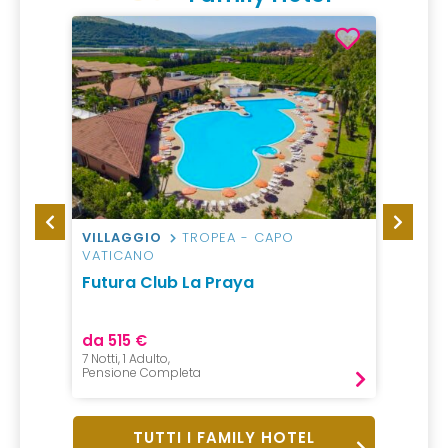
VILLAGGIO
TROPEA - CAPO
HOTEL
VATICANO
Bohin
Futura Club La Praya
da 515 €
da 13
7 Notti, 1 Adulto,
1 Notte,
Pensione Completa
Mezza P
TUTTI I FAMILY HOTEL