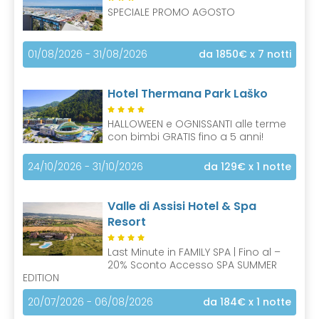
SPECIALE PROMO AGOSTO
01/08/2026 - 31/08/2026
da 1850€
x 7 notti
Hotel Thermana Park Laško
HALLOWEEN e OGNISSANTI alle terme
con bimbi GRATIS fino a 5 anni!
24/10/2026 - 31/10/2026
da 129€
x 1 notte
Valle di Assisi Hotel & Spa
Resort
Last Minute in FAMILY SPA | Fino al –
20% Sconto Accesso SPA SUMMER
EDITION
20/07/2026 - 06/08/2026
da 184€
x 1 notte