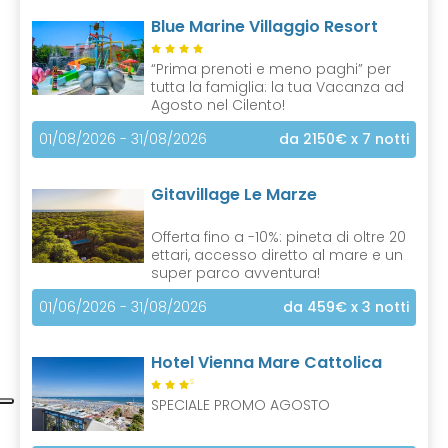
Blue Marine Villaggio Resort
“Prima prenoti e meno paghi” per
tutta la famiglia: la tua Vacanza ad
Agosto nel Cilento!
01/08/2026 - 31/08/2026
da 2150€
x 7 notti
Gitavillage Le Marze
Offerta fino a -10%: pineta di oltre 20
ettari, accesso diretto al mare e un
super parco avventura!
01/06/2026 - 31/08/2026
da 459€
x 3 notti
Hotel Vienna Mare Cattolica
S
SPECIALE PROMO AGOSTO