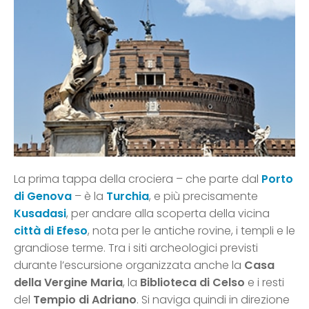
La prima tappa della crociera – che parte dal
Porto
di Genova
– è la
Turchia
, e più precisamente
Kusadasi
, per andare alla scoperta della vicina
città di Efeso
, nota per le antiche rovine, i templi e le
grandiose terme. Tra i siti archeologici previsti
durante l’escursione organizzata anche la
Casa
della Vergine Maria
, la
Biblioteca di Celso
e i resti
del
Tempio di Adriano
. Si naviga quindi in direzione