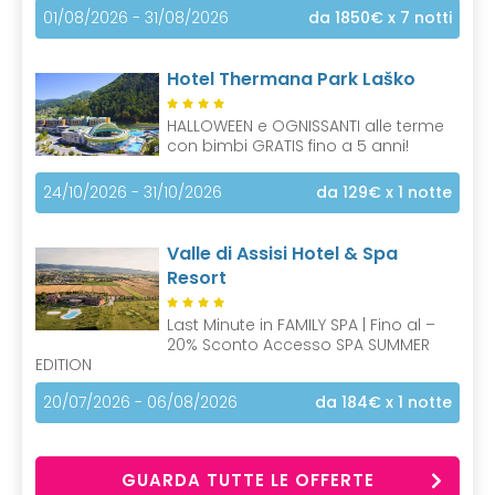
01/08/2026 - 31/08/2026
da 1850€
x 7 notti
Hotel Thermana Park Laško
HALLOWEEN e OGNISSANTI alle terme
con bimbi GRATIS fino a 5 anni!
24/10/2026 - 31/10/2026
da 129€
x 1 notte
Valle di Assisi Hotel & Spa
Resort
Last Minute in FAMILY SPA | Fino al –
20% Sconto Accesso SPA SUMMER
EDITION
20/07/2026 - 06/08/2026
da 184€
x 1 notte
GUARDA TUTTE LE OFFERTE