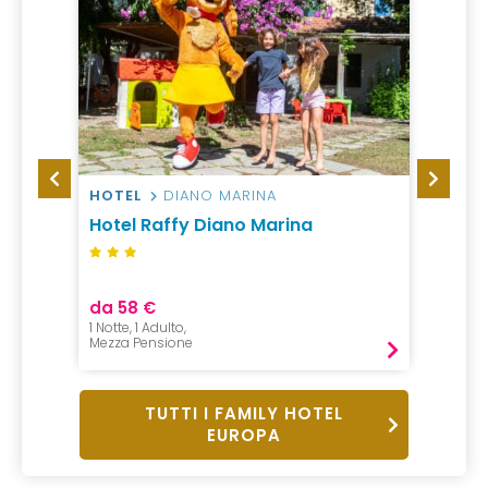
HOTEL
DIANO MARINA
CASA
Hotel Raffy Diano Marina
Appar
Europ
da 58 €
da 79
1 Notte, 1 Adulto,
1 Notte,
Mezza Pensione
Pernot
TUTTI I FAMILY HOTEL
EUROPA